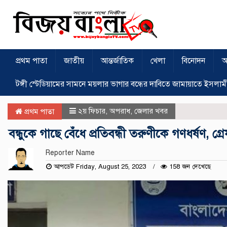
প্রথম পাতা
জাতীয়
আন্তর্জাতিক
খেলা
বিনোদন
অ
টঙ্গী স্টেডিয়ামের সামনে ময়লার ভাগার বন্ধের দাবিতে জামায়াতে ইসলাম
২য় ফিচার
,
অপরাধ
,
জেলার খবর
প্রথম পাতা
বন্ধুকে গাছে বেঁধে প্রতিবন্ধী তরুণীকে গণধর্ষণ, গ্
Reporter Name
আপডেট Friday, August 25, 2023
158 জন দেখেছে