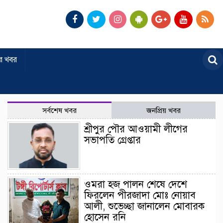
র খবর
সর্বশেষ খবর
জনপ্রিয় খবর
শ্রীপুর পৌর আওয়ামী লীগের
সভাপতি গ্রেপ্তার
ওমরা হজ পালন শেষে দেশে
ফিরলেন পীরজাদা মোঃ নোয়াব
আলী, শুভেচ্ছা জানালেন মোবারক
হোসেন রনি