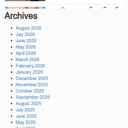
লামকাইন জামে মসজিদ মুন্সি ছাবির
Archives
উদ্দিন আহম্মদ ওয়াক্ফ এস্টেট এর
মসজিদ ব্যবস্থাপনা কমিটি গঠন
August 2026
উপজেলা নির্বাহী অফিসার
July 2026
(ইউএনও), গফরগাঁও, ময়মনসিংহ
June 2026
সভাপতি ডাঃ মফিজুল ইসলাম (সুমন) মোতাওয়াল্লী/
May 2026
সেক্রেটারী
April 2026
March 2026
বগুড়ায় যাত্রীবাহী একটি বাস নিয়ন্ত্রণ
February 2026
হারিয়ে ৬ শ্রমিক নিহত, আহত ১৫
January 2026
December 2025
November 2025
সিলেটের ওসমানীনগরে দুই বাসের
October 2025
মুখোমুখি সংঘর্ষে নিহত ৮
September 2025
August 2025
July 2025
June 2025
গাসিক ৪৩নং ওয়ার্ড আগামীর
May 2025
কান্ডারি নাজমুল হোসেন মন্ডল