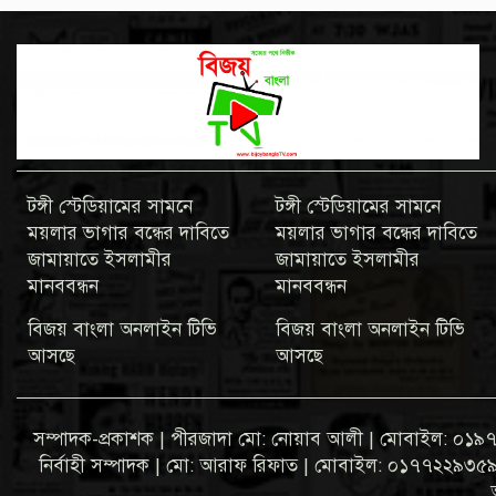
টঙ্গী স্টেডিয়ামের সামনে
টঙ্গী স্টেডিয়ামের সামনে
ময়লার ভাগার বন্ধের দাবিতে
ময়লার ভাগার বন্ধের দাবিতে
জামায়াতে ইসলামীর
জামায়াতে ইসলামীর
মানববন্ধন
মানববন্ধন
বিজয় বাংলা অনলাইন টিভি
বিজয় বাংলা অনলাইন টিভি
আসছে
আসছে
সম্পাদক-প্রকাশক | পীরজাদা মো: নোয়াব আলী | মোবাইল: 
নির্বাহী সম্পাদক | মো: আরাফ রিফাত | মোবাইল: ০১৭৭২২৯৩৫৯৩ ব্