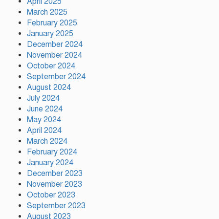
April 2025
March 2025
February 2025
January 2025
গাজীপুর সিটি কর্পোরেশন এর
December 2024
কর্মকর্তার নজরুল ইসলাম এর
November 2024
মৃত্যু…
October 2024
September 2024
August 2024
উন্নয়নের সুফল নগরীর প্রতিটি
July 2024
ওয়ার্ডে সমানভাবে পৌঁছে দিতে কাজ
June 2024
করছে : চসিক মেয়র ডা. শাহাদাত
May 2024
April 2024
টঙ্গীতে কড়ইতলা প্রিমিয়ার লিগের
March 2024
উদ্বোধন মাদক ও অপরাধমুক্ত
February 2024
যুবসমাজ গড়ার আহ্বান
January 2024
December 2023
November 2023
দেশে প্রথম সবুজ বিপ্লবের ডাক
October 2023
দিয়েছিলেন জিয়াউর রহমান :
September 2023
পরিবেশমন্ত্রী
August 2023