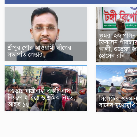
ওমরা হজ পালন 
ফিরলেন পীরজাদ
শ্রীপুর পৌর আওয়ামী লীগের
আলী, শুভেচ্ছা 
সভাপতি গ্রেপ্তার
হোসেন রনি
বগুড়ায় যাত্রীবাহী একটি বাস
নিয়ন্ত্রণ হারিয়ে ৬ শ্রমিক নিহত,
সিলেটের ওসমান
আহত ১৫
বাসের মুখোমুখি 