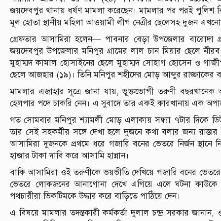
জয়দেবপুর থানায় ধর্ষণ মামলা করেছেন। মামলার পর পরই পুলিশ বিভি
মূল হোতা স্থানীয় মহিলা আওয়ামী লীগ নেত্রীর ছেলেসহ দুজন এখ
গ্রেফতার আসামিরা হলেন— পাবনার বেড়া উপজেলার বারোদা গ্রা
জয়দেবপুর উপজেলার মনিপুর গ্রামের লাল চান মিয়ার ছেলে নীরব
মুহাম্মদ কামাল হোসাইনের ছেলে মুহাম্মদ সোহাগ হোসেন ও গাজীপু
ছেলে আজহার (১৯)। তিনি মনিপুর শহীদের মোড় আব্দুর রাজ্জাকের বা
মামলার এজাহার সূত্রে জানা যায়, ভুক্তভোগী তরুণী বছরখান
হেলপার পদে চাকরি নেন। এ সুবাদে তার একই কারখানায় এক অপারেট
গত সোমবার মনিপুর শ্যামলী মোড় এলাকায় সন্ধ্যা ৭টার দিকে 
তার সেই সহকর্মীর সঙ্গে দেখা হলে দুজনে কথা বলার জন্য রাস্তা
আসামিরা দুজনকে প্রথমে ধরে গজারি বনের ভেতরে নির্জন স্থানে নিয
হাজার টাকা দাবি করে আসামি হান্নান।
বাকি আসামিরা ওই তরুণীকে ভয়ভীতি দেখিয়ে গজারি বনের ভেতরে পা
ভেতরে লোকজনের আনাগোনা দেখে এগিয়ে এলে ঘটনা কাউকে বল
পথচারীরা ভিকটিমকে উদ্ধার করে বাড়িতে পাঠিয়ে দেন।
এ বিষয়ে মামলার তদন্তকারী কর্মকর্তা দুলাল চন্দ্র সরকার জানান, 