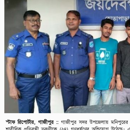
স্টাফ রিপোর্টার, গাজীপুর ::
গাজীপুর সদর উপজেলায় মনিপুরের শ
শারীরিক প্রতিবন্ধী তরুণীকে (২৪) গণধর্ষণের অভিযোগ উঠেছে। এ 