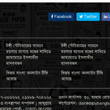
Facebook
Twitter
L
টঙ্গী স্টেডিয়ামের সামনে
টঙ্গী স্টেডিয়ামের সামনে
ময়লার ভাগার বন্ধের দাবিতে
ময়লার ভাগার বন্ধের দাবিতে
জামায়াতে ইসলামীর
জামায়াতে ইসলামীর
মানববন্ধন
মানববন্ধন
বিজয় বাংলা অনলাইন টিভি
বিজয় বাংলা অনলাইন টিভি
আসছে
আসছে
০১৯৭৭-০০৬৬৬২, ০১৬৮৯-৭০৪৬৬২
প্রধান কার্যালয়: ৩০, ভাদাম রোড,
যবস্থাপনা সম্পাদক | আব্দুল্লাহ
কর্পোরেশন। dainikbijoyban
আহমেদ (পার্থ) - 01620-901200