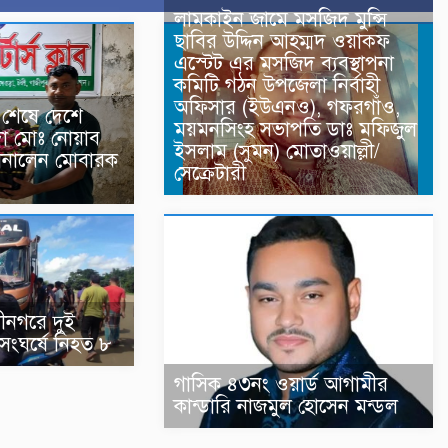
লামকাইন জামে মসজিদ মুন্সি
ছাবির উদ্দিন আহম্মদ ওয়াক্ফ
এস্টেট এর মসজিদ ব্যবস্থাপনা
কমিটি গঠন উপজেলা নির্বাহী
অফিসার (ইউএনও), গফরগাঁও,
শেষে দেশে
ময়মনসিংহ সভাপতি ডাঃ মফিজুল
া মোঃ নোয়াব
ইসলাম (সুমন) মোতাওয়াল্লী/
জানালেন মোবারক
সেক্রেটারী
ীনগরে দুই
সংঘর্ষে নিহত ৮
গাসিক ৪৩নং ওয়ার্ড আগামীর
কান্ডারি নাজমুল হোসেন মন্ডল