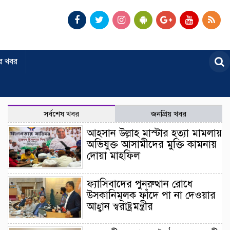
র খবর
সর্বশেষ খবর
জনপ্রিয় খবর
আহসান উল্লাহ মাস্টার হত্যা মামলায়
অভিযুক্ত আসামীদের মুক্তি কামনায়
দোয়া মাহফিল
ফ্যাসিবাদের পুনরুত্থান রোধে
উসকানিমূলক ফাঁদে পা না দেওয়ার
আহ্বান স্বরাষ্ট্রমন্ত্রীর