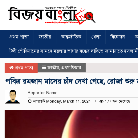
প্রথম পাতা
জাতীয়
আন্তর্জাতিক
খেলা
বিনোদন
অ
টঙ্গী স্টেডিয়ামের সামনে ময়লার ভাগার বন্ধের দাবিতে জামায়াতে ইসলাম
জাতীয়
,
প্রথম ফিচার
প্রথম পাতা
পবিত্র রমজান মাসের চাঁদ দেখা গেছে, রোজা শুরু 
Reporter Name
আপডেট Monday, March 11, 2024
177 জন দেখেছে