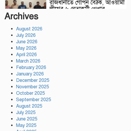
রাজধানীতে গোপন বৈঠক, আওয়ামী
লীগের ৬ নেতাকর্মী গ্রেপ্তার
Archives
August 2026
কালিয়াকৈরে সাড়ে ৪৬ লাখ টাকায়
July 2026
ব্যয়ে সড়ক উন্নয়ন কাজের উদ্বোধন
June 2026
May 2026
April 2026
হিন্দু পরিবারের মেয়ের বিয়েতে
March 2026
মুসলিম প্রতিবেশীদের মানবিক
February 2026
সহযোগিতা, সম্প্রীতির উজ্জ্বল দৃষ্টান্ত
January 2026
আউচপাড়ায়!
December 2025
November 2025
নাটোরের ঐতিহ্যকে সারা বিশ্বে তুলে
October 2025
ধরতে চাই: পর্যটন মন্ত্রী
September 2025
August 2025
July 2025
June 2025
প্রতি ইউনিয়নে খেলার মাঠ ও
May 2025
জেলায় স্পোর্টস ভিলেজ তৈরি হবে: