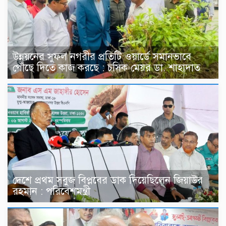
উন্নয়নের সুফল নগরীর প্রতিটি ওয়ার্ডে সমানভাবে
পৌঁছে দিতে কাজ করছে : চসিক মেয়র ডা. শাহাদাত
দেশে প্রথম সবুজ বিপ্লবের ডাক দিয়েছিলেন জিয়াউর
রহমান : পরিবেশমন্ত্রী