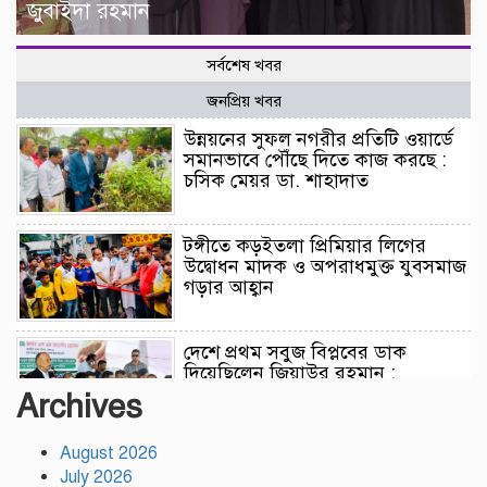
জুবাইদা রহমান
সর্বশেষ খবর
জনপ্রিয় খবর
উন্নয়নের সুফল নগরীর প্রতিটি ওয়ার্ডে
সমানভাবে পৌঁছে দিতে কাজ করছে :
চসিক মেয়র ডা. শাহাদাত
টঙ্গীতে কড়ইতলা প্রিমিয়ার লিগের
উদ্বোধন মাদক ও অপরাধমুক্ত যুবসমাজ
গড়ার আহ্বান
দেশে প্রথম সবুজ বিপ্লবের ডাক
দিয়েছিলেন জিয়াউর রহমান :
পরিবেশমন্ত্রী
Archives
August 2026
রাজবাড়ীতে স্টার্লিং সাবমেশিনগানসহ
July 2026
দুই অস্ত্রধারী গ্রেপ্তার, ৩৪ রাউন্ড গুলি