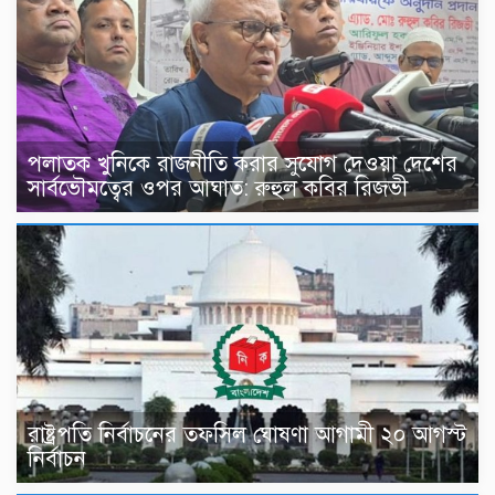
পলাতক খুনিকে রাজনীতি করার সুযোগ দেওয়া দেশের
সার্বভৌমত্বের ওপর আঘাত: রুহুল কবির রিজভী
রাষ্ট্রপতি নির্বাচনের তফসিল ঘোষণা আগামী ২০ আগস্ট
নির্বাচন