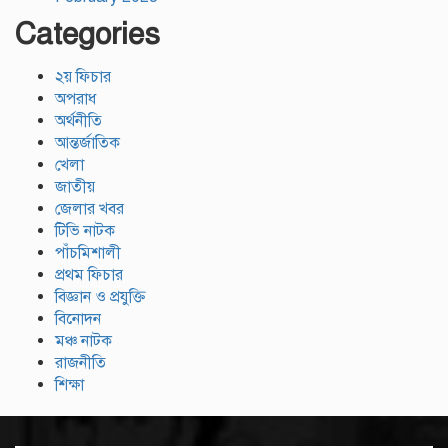
Categories
২য় ফিচার
অপরাধ
অর্থনীতি
আন্তর্জাতিক
খেলা
জাতীয়
জেলার খবর
টিভি নাটক
পাঁচমিশালী
প্রথম ফিচার
বিজ্ঞান ও প্রযুক্তি
বিনোদন
মঞ্চ নাটক
রাজনীতি
শিক্ষা