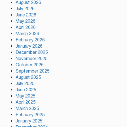
উপজেলা নির্বাহী অফিসার (ইউএনও),
August 2026
গফরগাঁও, ময়মনসিংহ সভাপতি ডাঃ
July 2026
মফিজুল ইসলাম (সুমন) মোতাওয়াল্লী/সেক্রেটারী
June 2026
May 2026
বগুড়ায় যাত্রীবাহী একটি বাস নিয়ন্ত্রণ
April 2026
হারিয়ে ৬ শ্রমিক নিহত, আহত ১৫
March 2026
February 2026
January 2026
সিলেটের ওসমানীনগরে দুই বাসের
December 2025
মুখোমুখি সংঘর্ষে নিহত ৮
November 2025
October 2025
September 2025
August 2025
গাসিক ৪৩নং ওয়ার্ড আগামীর কান্ডারি
July 2025
নাজমুল হোসেন মন্ডল
June 2025
May 2025
April 2025
March 2025
February 2025
গাজীপুর সিটি কর্পোরেশন এর
January 2025
কর্মকর্তার নজরুল ইসলাম এর মৃত্যু…