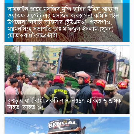
লামকাইন জামে মসজিদ মুন্সি ছাবির উদ্দিন আহম্মদ
ওয়াক্ফ এস্টেট এর মসজিদ ব্যবস্থাপনা কমিটি গঠন
উপজেলা নির্বাহী অফিসার (ইউএনও), গফরগাঁও,
ময়মনসিংহ সভাপতি ডাঃ মফিজুল ইসলাম (সুমন)
মোতাওয়াল্লী/সেক্রেটারী
বগুড়ায় যাত্রীবাহী একটি বাস নিয়ন্ত্রণ হারিয়ে ৬ শ্রমিক
নিহত, আহত ১৫