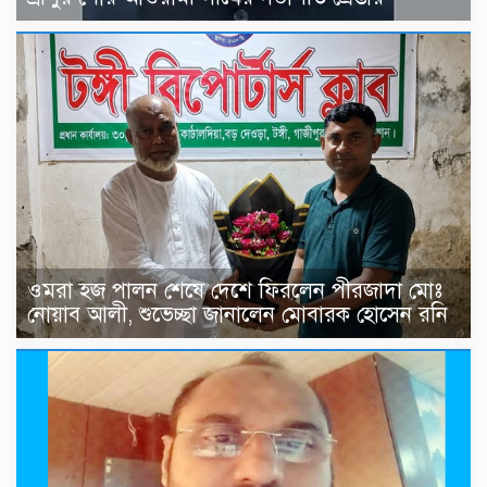
ওমরা হজ পালন শেষে দেশে ফিরলেন পীরজাদা মোঃ
নোয়াব আলী, শুভেচ্ছা জানালেন মোবারক হোসেন রনি