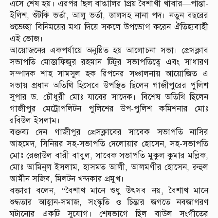
এসে শেষ হয়। এরপর ছিল বাঙালির প্রিয় বৈশাখী খাবার—পান্তা-
ইলিশ, শুঁটকি ভর্তা, আলু ভর্তা, ডালসহ নানা পদ। নতুন বছরের
শুভেচ্ছা বিনিময়ের মধ্য দিয়ে সকলে উপভোগ করেন ঐতিহ্যবাহী
এই ভোজ।
আয়োজনের একপর্যায়ে অনুষ্ঠিত হয় আলোচনা সভা। প্রেসক্লাব
সভাপতি মোস্তাফিজুর রহমান টিটুর সভাপতিত্বে এবং সাধারণ
সম্পাদক শাহ সামসুল হক রিপনের সঞ্চালনায় আয়োজিত এ
সভায় প্রধান অতিথি হিসেবে উপস্থিত ছিলেন গাজীপুরের পুলিশ
সুপার ড. চৌধুরী মোঃ যাবের সাদেক। বিশেষ অতিথি ছিলেন
গাজীপুর মেট্রোপলিটন পুলিশের উপ-পুলিশ কমিশনার মোঃ
রবিউল ইসলাম।
বক্তব্য দেন গাজীপুর প্রেসক্লাবের সাবেক সভাপতি নাসির
আহমেদ, সিনিয়র সহ-সভাপতি দেলোয়ার হোসেন, সহ-সভাপতি
মোঃ রেজাউল বারী বাবুল, সাবেক সভাপতি মুকুল কুমার মল্লিক,
মোঃ আমিনুল ইসলাম, হাসমত আলী, আলমগীর হোসেন, রুহুল
আমীন সজিব, মিলটন খন্দকার প্রমুখ।
বক্তারা বলেন, “বৈশাখ মানে শুধু উৎসব নয়, বৈশাখ মানে
শুদ্ধতার আহ্বান-সমাজ, সংস্কৃতি ও চিন্তার জগতে নবজাগরণ
ঘটানোর একটি সুযোগ। শেষভাগে ছিল বাউল সংগীতের