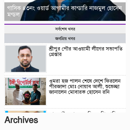
গাসিক ৪৩নং ওয়ার্ড আগামীর কান্ডারি নাজমুল হোসেন
মন্ডল
সর্বশেষ খবর
জনপ্রিয় খবর
শ্রীপুর পৌর আওয়ামী লীগের সভাপতি
গ্রেপ্তার
ওমরা হজ পালন শেষে দেশে ফিরলেন
পীরজাদা মোঃ নোয়াব আলী, শুভেচ্ছা
জানালেন মোবারক হোসেন রনি
লামকাইন জামে মসজিদ মুন্সি ছাবির
Archives
উদ্দিন আহম্মদ ওয়াক্ফ এস্টেট এর
মসজিদ ব্যবস্থাপনা কমিটি গঠন