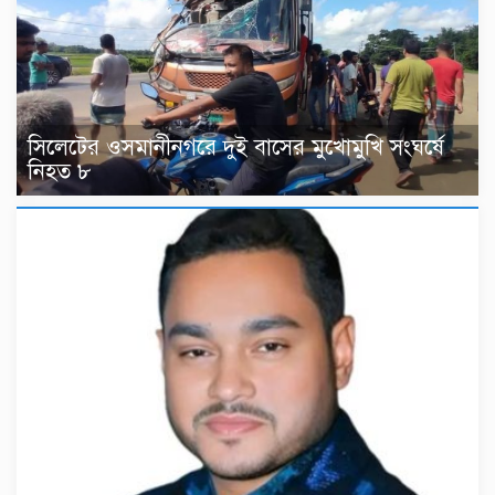
সিলেটের ওসমানীনগরে দুই বাসের মুখোমুখি সংঘর্ষে
নিহত ৮