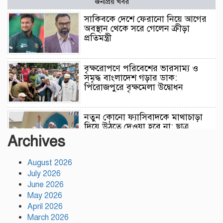
জনপ্রিয় খবর
সাকিবকে দেশে ফেরানো নিয়ে আগের
অবস্থান থেকে সরে গেলেন ক্রীড়া
প্রতিমন্ত্রী
বৃক্ষরোপণে পরিবেশের ভারসাম্য ও
সমৃদ্ধ বাংলাদেশ গড়ার ডাক:
পিরোজপুরে বৃক্ষমেলা উদ্বোধন
নতুন কোনো ফ্যাসিবাদকে মাথাচাড়া
দিয়ে উঠতে দেওয়া হবে না: ছাত্র
জমিয়ত
Archives
August 2026
আমিও চাই, শেখ হাসিনা ডিসেম্বরে
July 2026
দেশে ফিরে আইনি পথে হাঁটুক:
আইনমন্ত্রী
June 2026
May 2026
April 2026
ফ্যাসিস্ট আওয়ামীলীগ দেশের জাতি
March 2026