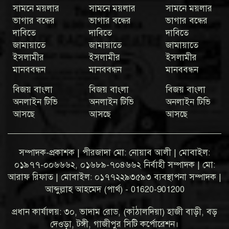
সামনে ময়লার
সামনে ময়লার
সামনে ময়লার
ভাগার বন্ধের
ভাগার বন্ধের
ভাগার বন্ধের
দাবিতে
দাবিতে
দাবিতে
জামায়াতে
জামায়াতে
জামায়াতে
ইসলামীর
ইসলামীর
ইসলামীর
মানববন্ধন
মানববন্ধন
মানববন্ধন
বিজয় বাংলা
বিজয় বাংলা
বিজয় বাংলা
অনলাইন টিভি
অনলাইন টিভি
অনলাইন টিভি
আসছে
আসছে
আসছে
সম্পাদক-প্রকাশক | পীরজাদা মো: নোয়াব আলী | মোবাইল:
০১৯৭৭-০০৬৬৬২, ০১৬৮৯-৭০৪৬৬২ নির্বাহী সম্পাদক | মো:
আরাফ রিফাত | মোবাইল: ০১৭৭২২৯৩৫৯৩ ব্যবস্থাপনা সম্পাদক |
আব্দুল্লাহ আহমেদ (পার্থ) - 01620-901200
প্রধান কার্যালয়: ৩০, ভাদাম রোড, (কাঁঠালদিয়া) হাজী বাড়ী, বড়
দেওড়া, টঙ্গী, গাজীপুর সিটি কর্পোরেশন।