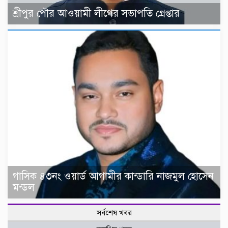
শ্রীপুর পৌর আওয়ামী লীগের সভাপতি গ্রেপ্তার
গাসিক ৪৩নং ওয়ার্ড আগামীর কান্ডারি নাজমুল হোসেন
মন্ডল
সর্বশেষ খবর