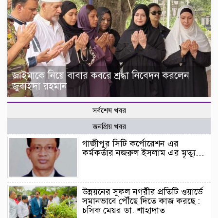
জাইমাকে নিয়ে বাবার কবরে শ্রদ্ধা নিবেদন করলেন
জুবাইদা রহমান
সর্বশেষ খবর
জনপ্রিয় খবর
গাজীপুর সিটি কর্পোরেশন এর
কর্মকর্তার নজরুল ইসলাম এর মৃত্যু…
উন্নয়নের সুফল নগরীর প্রতিটি ওয়ার্ডে
সমানভাবে পৌঁছে দিতে কাজ করছে :
চসিক মেয়র ডা. শাহাদাত