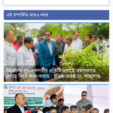
এই সম্পর্কিত আরও খবর
উন্নয়নের সুফল নগরীর প্রতিটি ওয়ার্ডে সমানভাবে
পৌঁছে দিতে কাজ করছে : চসিক মেয়র ডা. শাহাদাত