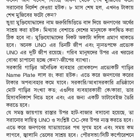
কর্নেল অলি বলেন, বিভিন্ন অফিস থেকে শেখ মুজিবের ফটো
সরানোর নির্দেশ দেওয়া হউক। ৮ মাস শেষ হল, এখনও টাকায়
শেখ মুজিবের ফটো কেন?
ভুয়া মুক্তিযোদ্ধাদের নাম জরুরিভিত্তিতে বাদ দিয়ে জনগণের অর্থের
সাশ্রয় করা হউক। মিথ্যার বেশাতে দেশের মানুষকে কলঙ্কিত করা
ঠিক হবে না। মুক্তিযোদ্ধাদের নিকট অকাট্য দলিল প্রমাণ থাকতে
হবে। অনেক UNO এর তিনটি জীপ এবং ন্যূনতপক্ষে প্রত্যেক
UNO এর দুটি জীপ রয়েছে। গরিব মানুষদের উপর এর খরচের
বোঝা চাপানো হচ্ছে কেন?-জীপের ব্যাখ্যা।
সরকারি গাড়ির অনৈতিক ব্যবহার রোধকল্পে প্রত্যেকটি গাড়ির
Name Plate লাল রং করা হউক। এতে করে জনগণের করের
টাকার অপব্যবহার কমে যাবে। সরকারি/আধাসরকারি প্রতিষ্ঠানে
মোট গাড়ির সংখ্যা কত; এগুলির ব্যবহারকারী কে/কারা, তার
হিসাবনিকাশ নিতে হবে এবং এর জন্য একটি ডাটাবেইজ তৈরি
করতে হবে।
যে সমস্ত জায়গায় রাস্তার উপর হাট-বাজার বসানো হয়েছে, তা
সরানোর দায়িত্ব UNO ও সংশ্লিষ্ট OC-দের উপর ন্যস্ত করতে হবে।
এতে করে জনগণের যাতায়াতের পথ সুগম হবে এবং সময় কম
লাগবে, জ্বালানি তেলের সাশ্রয় হবে। পৌরসভা/সিটি কর্পোরেশনে