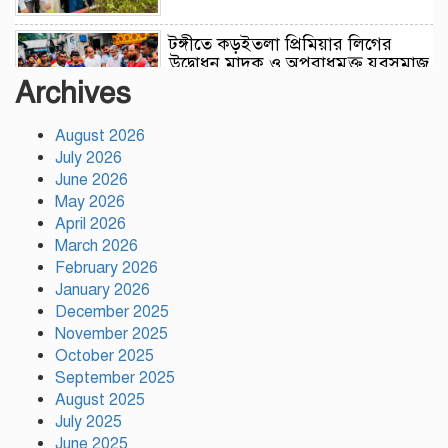
টঙ্গীতে কড়ইতলা প্রিমিয়ার লিগের
উদ্বোধন মাদক ও অপরাধমুক্ত যুবসমাজ
গড়ার আহ্বান
Archives
August 2026
দেশে প্রথম সবুজ বিপ্লবের ডাক
July 2026
দিয়েছিলেন জিয়াউর রহমান :
পরিবেশমন্ত্রী
June 2026
May 2026
April 2026
রাজবাড়ীতে স্টার্লিং সাবমেশিনগানসহ
March 2026
দুই অস্ত্রধারী গ্রেপ্তার, ৩৪ রাউন্ড গুলি
February 2026
উদ্ধার
January 2026
December 2025
November 2025
মায়ামির জয়ে দুই গোল করে লিগস
কাপে রেকর্ড গড়লেন মেসি
October 2025
September 2025
August 2025
July 2025
ইলিয়াস কাঞ্চনকে দেখতে গেলেন
June 2025