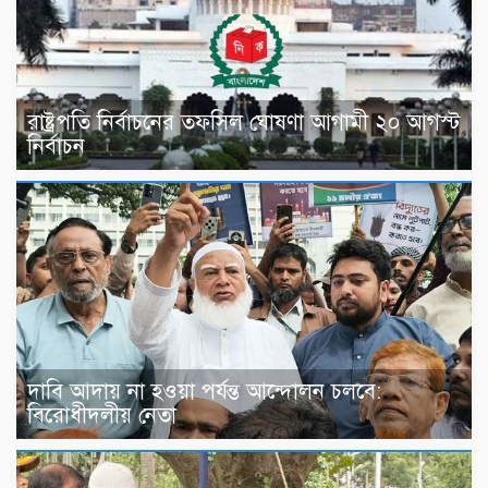
রাষ্ট্রপতি নির্বাচনের তফসিল ঘোষণা আগামী ২০ আগস্ট
নির্বাচন
দাবি আদায় না হওয়া পর্যন্ত আন্দোলন চলবে:
বিরোধীদলীয় নেতা