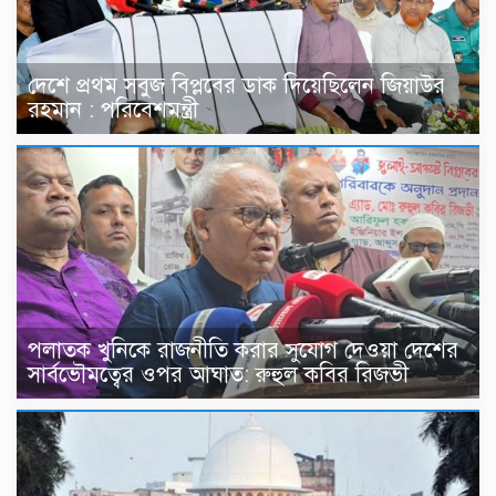
দেশে প্রথম সবুজ বিপ্লবের ডাক দিয়েছিলেন জিয়াউর
রহমান : পরিবেশমন্ত্রী
পলাতক খুনিকে রাজনীতি করার সুযোগ দেওয়া দেশের
সার্বভৌমত্বের ওপর আঘাত: রুহুল কবির রিজভী