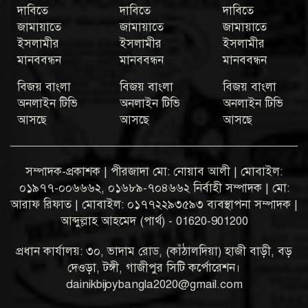
দাবিতে
দাবিতে
দাবিতে
জামায়াতে
জামায়াতে
জামায়াতে
ইসলামীর
ইসলামীর
ইসলামীর
মানববন্ধন
মানববন্ধন
মানববন্ধন
বিজয় বাংলা
বিজয় বাংলা
বিজয় বাংলা
অনলাইন টিভি
অনলাইন টিভি
অনলাইন টিভি
আসছে
আসছে
আসছে
সম্পাদক-প্রকাশক | পীরজাদা মো: নোয়াব আলী | মোবাইল:
০১৯৭৭-০০৬৬৬২, ০১৬৮৯-৭০৪৬৬২ নির্বাহী সম্পাদক | মো:
আরাফ রিফাত | মোবাইল: ০১৭৭২২৯৩৫৯৩ ব্যবস্থাপনা সম্পাদক |
আব্দুল্লাহ আহমেদ (পার্থ) - 01620-901200
প্রধান কার্যালয়: ৩০, ভাদাম রোড, (কাঁঠালদিয়া) হাজী বাড়ী, বড়
দেওড়া, টঙ্গী, গাজীপুর সিটি কর্পোরেশন।
dainikbijoybangla2020@gmail.com