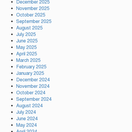
December 2025
November 2025
ইলিয়াস কাঞ্চনকে দেখতে গেলেন
অভিনেতা আলমগীর
October 2025
September 2025
August 2025
July 2025
পলাতক খুনিকে রাজনীতি করার সুযোগ
June 2025
দেওয়া দেশের সার্বভৌমত্বের ওপর
May 2025
আঘাত: রুহুল কবির রিজভী
April 2025
March 2025
February 2025
ময়মনসিংহের ঈশ্বরগঞ্জে সবজির
বাজারে ঊর্ধ্বগতি, দিশেহারা নিম্ন ও
January 2025
মধ্যবিত্ত
December 2024
November 2024
October 2024
রাষ্ট্রপতি নির্বাচনের তফসিল ঘোষণা
September 2024
আগামী ২০ আগস্ট নির্বাচন
August 2024
July 2024
June 2024
দাবি আদায় না হওয়া পর্যন্ত আন্দোলন
May 2024
চলবে: বিরোধীদলীয় নেতা
April 2024