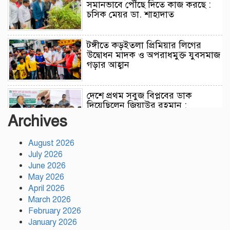
সমানভাবে পৌঁছে দিতে কাজ করছে :
চসিক মেয়র ডা. শাহাদাত
টঙ্গীতে কড়ইতলা প্রিমিয়ার লিগের
উদ্বোধন মাদক ও অপরাধমুক্ত যুবসমাজ
গড়ার আহ্বান
দেশে প্রথম সবুজ বিপ্লবের ডাক
দিয়েছিলেন জিয়াউর রহমান :
পরিবেশমন্ত্রী
Archives
August 2026
রাজবাড়ীতে স্টার্লিং সাবমেশিনগানসহ
July 2026
দুই অস্ত্রধারী গ্রেপ্তার, ৩৪ রাউন্ড গুলি
উদ্ধার
June 2026
May 2026
April 2026
মায়ামির জয়ে দুই গোল করে লিগস
March 2026
কাপে রেকর্ড গড়লেন মেসি
February 2026
January 2026