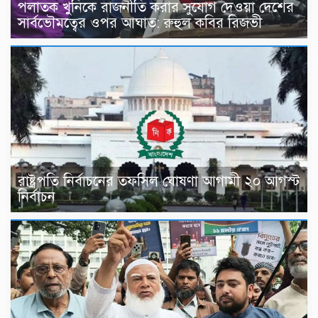
পলাতক খুনিকে রাজনীতি করার সুযোগ দেওয়া দেশের
সার্বভৌমত্বের ওপর আঘাত: রুহুল কবির রিজভী
রাষ্ট্রপতি নির্বাচনের তফসিল ঘোষণা আগামী ২০ আগস্ট
নির্বাচন