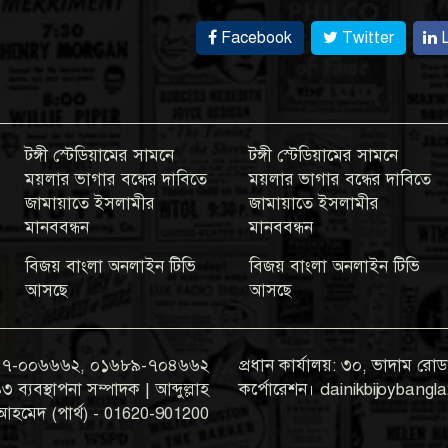
Facebook
Twitter
L
টঙ্গী স্টেডিয়ামের সামনে
টঙ্গী স্টেডিয়ামের সামনে
ময়লার ভাগার বন্ধের দাবিতে
ময়লার ভাগার বন্ধের দাবিতে
জামায়াতে ইসলামীর
জামায়াতে ইসলামীর
মানববন্ধন
মানববন্ধন
বিজয় বাংলা অনলাইন টিভি
বিজয় বাংলা অনলাইন টিভি
আসছে
আসছে
০১৯৭৭-০০৬৬৬২, ০১৬৮৯-৭০৪৬৬২
প্রধান কার্যালয়: ৩০, ভাদাম রোড,
যবস্থাপনা সম্পাদক | আব্দুল্লাহ
কর্পোরেশন। dainikbijoyban
আহমেদ (পার্থ) - 01620-901200