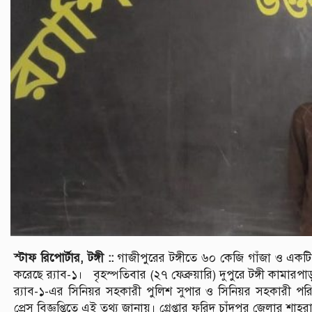
স্টাফ রিপোর্টার, টঙ্গী ::
গাজীপুরের টঙ্গীতে ৬০ কেজি গাঁজা ও একটি 
করেছে র‍্যাব-১। বৃহস্পতিবার (২৭ ফেব্রুয়ারি) দুপুরে টঙ্গী কামারপ
র‍্যাব-১-এর সিনিয়র সহকারী পুলিশ সুপার ও সিনিয়র সহকারী পরি
প্রেস বিজ্ঞপ্তিতে এই তথ্য জানায়। গ্রেপ্তার ফরিদ চাঁদপুর জেলার শাহর