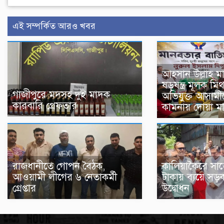
এই সম্পর্কিত আরও খবর
আহসান উল্লাহ মাস
ষড়যন্ত্র মূলক মিথ
গাজীপুরে মদসহ দুই মাদক
অভিযুক্ত আসামীদ
কারবারি গ্রেফতার
কামনায় দোয়া ম
রাজধানীতে গোপন বৈঠক,
কালিয়াকৈরে সা
আওয়ামী লীগের ৬ নেতাকর্মী
টাকায় ব্যয়ে সড়
গ্রেপ্তার
উদ্বোধন