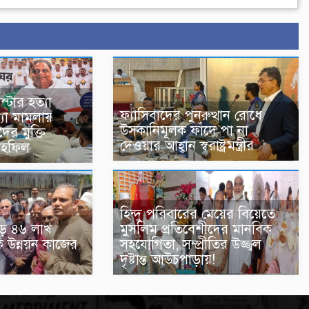
্টার হত্যা
ফ্যাসিবাদের পুনরুত্থান রোধে
্যা মামলায়
উসকানিমূলক ফাঁদে পা না
ের মুক্তি
দেওয়ার আহ্বান স্বরাষ্ট্রমন্ত্রীর
াহফিল
হিন্দু পরিবারের মেয়ের বিয়েতে
ড়ে ৪৬ লাখ
মুসলিম প্রতিবেশীদের মানবিক
ক উন্নয়ন কাজের
সহযোগিতা, সম্প্রীতির উজ্জ্বল
দৃষ্টান্ত আউচপাড়ায়!