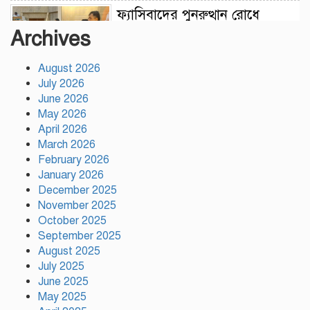
ফ্যাসিবাদের পুনরুত্থান রোধে
উসকানিমূলক ফাঁদে পা না দেওয়ার
Archives
আহ্বান স্বরাষ্ট্রমন্ত্রীর
August 2026
রাজধানীতে গোপন বৈঠক, আওয়ামী
July 2026
লীগের ৬ নেতাকর্মী গ্রেপ্তার
June 2026
May 2026
April 2026
March 2026
কালিয়াকৈরে সাড়ে ৪৬ লাখ টাকায়
February 2026
ব্যয়ে সড়ক উন্নয়ন কাজের উদ্বোধন
January 2026
December 2025
November 2025
হিন্দু পরিবারের মেয়ের বিয়েতে
October 2025
মুসলিম প্রতিবেশীদের মানবিক
September 2025
সহযোগিতা, সম্প্রীতির উজ্জ্বল দৃষ্টান্ত
August 2025
আউচপাড়ায়!
July 2025
June 2025
নাটোরের ঐতিহ্যকে সারা বিশ্বে তুলে
May 2025