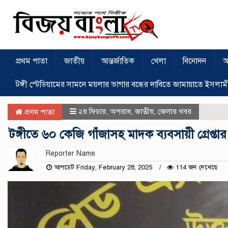
প্রথম পাতা
জাতীয়
আন্তর্জাতিক
খেলা
বিনোদন
অ
টঙ্গী স্টেডিয়ামের সামনে ময়লার ভাগার বন্ধের দাবিতে জামায়াতে ইসলাম
২য় ফিচার
,
অপরাধ
,
জাতীয়
,
জেলার খবর
প্রথম পাতা
টঙ্গীতে ৬০ কেজি গাঁজাসহ মাদক ব্যবসায়ী গ্রেপ্তার
Reporter Name
আপডেট Friday, February 28, 2025
114 জন দেখেছে