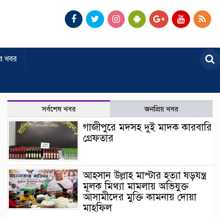
র খবর
সর্বশেষ খবর
জনপ্রিয় খবর
গাজীপুরে মদসহ দুই মাদক কারবারি
গ্রেফতার
আহসান উল্লাহ মাস্টার হত্যা ষড়যন্ত্র
মূলক মিথ্যা মামলায় অভিযুক্ত
আসামীদের মুক্তি কামনায় দোয়া
মাহফিল