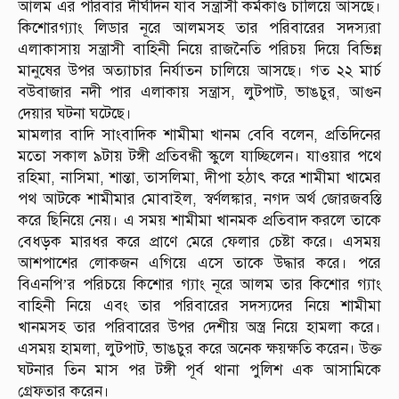
আলম এর পরিবার দীর্ঘদিন যাব সন্ত্রাসী কর্মকাণ্ড চালিয়ে আসছে।
কিশোরগ্যাং লিডার নূরে আলমসহ তার পরিবারের সদস্যরা
এলাকাসায় সন্ত্রাসী বাহিনী নিয়ে রাজনৈতি পরিচয় দিয়ে বিভিন্ন
মানুষের উপর অত্যাচার নির্যাতন চালিয়ে আসছে। গত ২২ মার্চ
বউবাজার নদী পার এলাকায় সন্ত্রাস, লুটপাট, ভাঙচুর, আগুন
দেয়ার ঘটনা ঘটেছে।
মামলার বাদি সাংবাদিক শামীমা খানম বেবি বলেন, প্রতিদিনের
মতো সকাল ৯টায় টঙ্গী প্রতিবন্ধী স্কুলে যাচ্ছিলেন। যাওয়ার পথে
রহিমা, নাসিমা, শান্তা, তাসলিমা, দীপা হঠাৎ করে শামীমা খামের
পথ আটকে শামীমার মোবাইল, স্বর্ণলঙ্কার, নগদ অর্থ জোরজবস্তি
করে ছিনিয়ে নেয়। এ সময় শামীমা খানমক প্রতিবাদ করলে তাকে
বেধড়ক মারধর করে প্রাণে মেরে ফেলার চেষ্টা করে। এসময়
আশপাশের লোকজন এগিয়ে এসে তাকে উদ্ধার করে। পরে
বিএনপি’র পরিচয়ে কিশোর গ্যাং নূরে আলম তার কিশোর গ্যাং
বাহিনী নিয়ে এবং তার পরিবারের সদস্যদের নিয়ে শামীমা
খানমসহ তার পরিবারের উপর দেশীয় অস্ত্র নিয়ে হামলা করে।
এসময় হামলা, লুটপাট, ভাঙচুর করে অনেক ক্ষয়ক্ষতি করেন। উক্ত
ঘটনার তিন মাস পর টঙ্গী পূর্ব থানা পুলিশ এক আসামিকে
গ্রেফতার করেন।