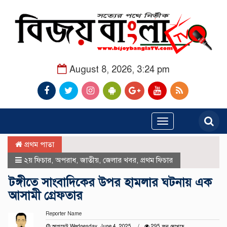
August 8, 2026, 3:24 pm
Toggle
navigation
প্রথম পাতা
২য় ফিচার
,
অপরাধ
,
জাতীয়
,
জেলার খবর
,
প্রথম ফিচার
টঙ্গীতে সাংবাদিকের উপর হামলার ঘটনায় এক
আসামী গ্রেফতার
Reporter Name
আপডেট Wednesday, June 4, 2025
295 জন দেখেছে