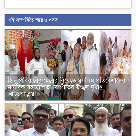
এই সম্পর্কিত আরও খবর
হিন্দু পরিবারের মেয়ের বিয়েতে মুসলিম প্রতিবেশীদের
মানবিক সহযোগিতা, সম্প্রীতির উজ্জ্বল দৃষ্টান্ত
আউচপাড়ায়!