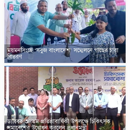
ময়মনসিংহে ‘সবুজ বাংলাদেশ’ সম্মেলনে গাছের চারা
বিতরণ
ড্যাবের ৩৭তম প্রতিষ্ঠাবার্ষিকী উপলক্ষে চিকিৎসক
সমাবেশের উদ্বোধন করলেন প্রধানমন্ত্রী