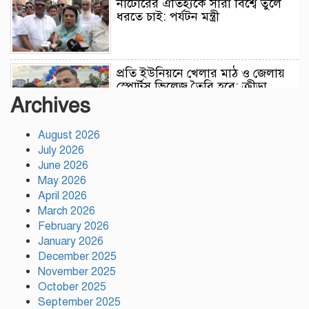
নাটোরের ঐতিহ্যকে সারা বিশ্বে তুলে
ধরতে চাই: পর্যটন মন্ত্রী
প্রতি ইউনিয়নে খেলার মাঠ ও জেলায়
স্পোর্টস ভিলেজ তৈরি হবে: ক্রীড়া
প্রতিমন্ত্রী
Archives
August 2026
অস্ট্রেলিয়ার বিপক্ষে টেস্ট সিরিজ ৫৪
July 2026
রানের ব্যবধানে হারল বাংলাদেশ
June 2026
May 2026
April 2026
ময়মনসিংহে ‘সবুজ বাংলাদেশ’
March 2026
সম্মেলনে গাছের চারা বিতরণ
February 2026
January 2026
December 2025
November 2025
ড্যাবের ৩৭তম প্রতিষ্ঠাবার্ষিকী উপলক্ষে
October 2025
চিকিৎসক সমাবেশের উদ্বোধন করলেন
September 2025