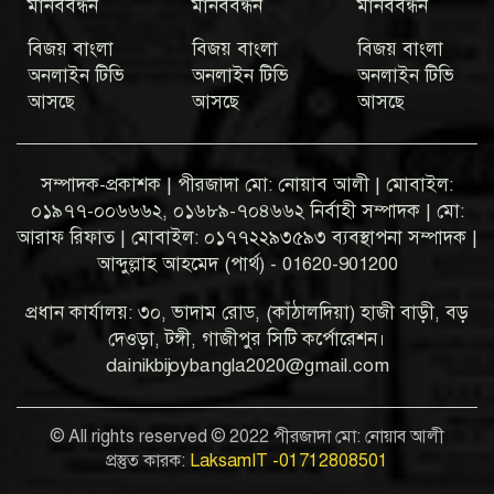
মানববন্ধন
মানববন্ধন
মানববন্ধন
বিজয় বাংলা
বিজয় বাংলা
বিজয় বাংলা
অনলাইন টিভি
অনলাইন টিভি
অনলাইন টিভি
আসছে
আসছে
আসছে
সম্পাদক-প্রকাশক | পীরজাদা মো: নোয়াব আলী | মোবাইল:
০১৯৭৭-০০৬৬৬২, ০১৬৮৯-৭০৪৬৬২ নির্বাহী সম্পাদক | মো:
আরাফ রিফাত | মোবাইল: ০১৭৭২২৯৩৫৯৩ ব্যবস্থাপনা সম্পাদক |
আব্দুল্লাহ আহমেদ (পার্থ) - 01620-901200
প্রধান কার্যালয়: ৩০, ভাদাম রোড, (কাঁঠালদিয়া) হাজী বাড়ী, বড়
দেওড়া, টঙ্গী, গাজীপুর সিটি কর্পোরেশন।
dainikbijoybangla2020@gmail.com
© All rights reserved © 2022 পীরজাদা মো: নোয়াব আলী
প্রস্তুত কারক:
LaksamIT -01712808501