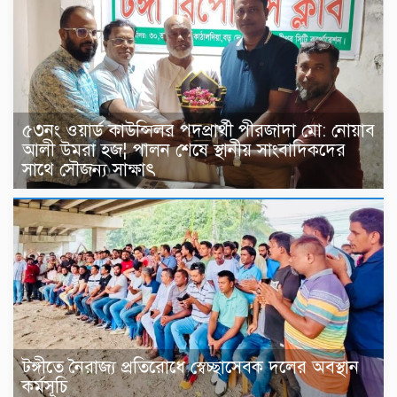
৫৩নং ওয়ার্ড কাউন্সিলর পদপ্রার্থী পীরজাদা মো: নোয়াব
আলী উমরা হজ¦ পালন শেষে স্থানীয় সাংবাদিকদের
সাথে সৌজন্য সাক্ষাৎ
টঙ্গীতে নৈরাজ্য প্রতিরোধে স্বেচ্ছাসেবক দলের অবস্থান
কর্মসূচি