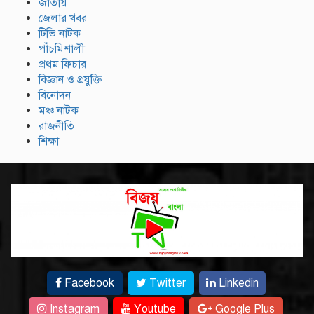
জাতীয়
জেলার খবর
টিভি নাটক
পাঁচমিশালী
প্রথম ফিচার
বিজ্ঞান ও প্রযুক্তি
বিনোদন
মঞ্চ নাটক
রাজনীতি
শিক্ষা
Facebook
Twitter
Linkedin
Instagram
Youtube
Google Plus