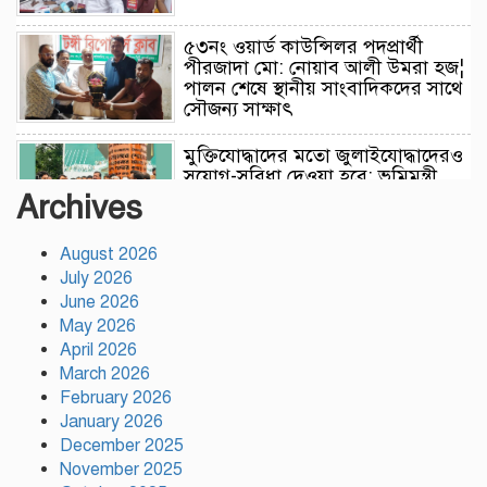
৫৩নং ওয়ার্ড কাউন্সিলর পদপ্রার্থী
পীরজাদা মো: নোয়াব আলী উমরা হজ¦
পালন শেষে স্থানীয় সাংবাদিকদের সাথে
সৌজন্য সাক্ষাৎ
মুক্তিযোদ্ধাদের মতো জুলাইযোদ্ধাদেরও
সুযোগ-সুবিধা দেওয়া হবে: ভূমিমন্ত্রী
মিজানুর রহমান মিনু
Archives
August 2026
টঙ্গীতে নৈরাজ্য প্রতিরোধে স্বেচ্ছাসেবক
July 2026
দলের অবস্থান কর্মসূচি
June 2026
May 2026
April 2026
হাসিনাকে অডিও বার্তার সুযোগ দেওয়া
March 2026
ভারতের ‘ডাবল স্ট্যান্ডার্ড’: রিজভী
February 2026
January 2026
December 2025
November 2025
গাজীপুর সাংবাদিক সমিতির মাসব্যাপী