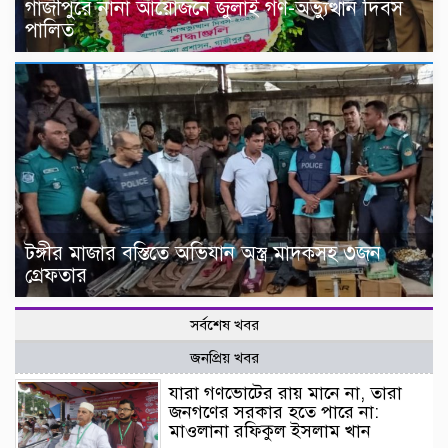
গাজীপুরে নানা আয়োজনে জুলাই গণ-অভ্যুত্থান দিবস
পালিত
টঙ্গীর মাজার বস্তিতে অভিযান অস্ত্র মাদকসহ ৩জন
গ্রেফতার
সর্বশেষ খবর
জনপ্রিয় খবর
যারা গণভোটের রায় মানে না, তারা
জনগণের সরকার হতে পারে না:
মাওলানা রফিকুল ইসলাম খান