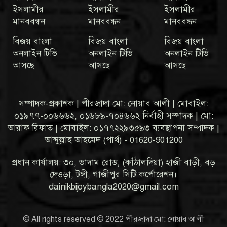
ইসলামীর
ইসলামীর
ইসলামীর
মানববন্ধন
মানববন্ধন
মানববন্ধন
বিজয় বাংলা
বিজয় বাংলা
বিজয় বাংলা
অনলাইন টিভি
অনলাইন টিভি
অনলাইন টিভি
আসছে
আসছে
আসছে
সম্পাদক-প্রকাশক | পীরজাদা মো: নোয়াব আলী | মোবাইল:
০১৯৭৭-০০৬৬৬২, ০১৬৮৯-৭০৪৬৬২ নির্বাহী সম্পাদক | মো:
আরাফ রিফাত | মোবাইল: ০১৭৭২২৯৩৫৯৩ ব্যবস্থাপনা সম্পাদক |
আব্দুল্লাহ আহমেদ (পার্থ) - 01620-901200
প্রধান কার্যালয়: ৩০, ভাদাম রোড, (কাঁঠালদিয়া) হাজী বাড়ী, বড়
দেওড়া, টঙ্গী, গাজীপুর সিটি কর্পোরেশন।
dainikbijoybangla2020@gmail.com
© All rights reserved © 2022 পীরজাদা মো: নোয়াব আলী