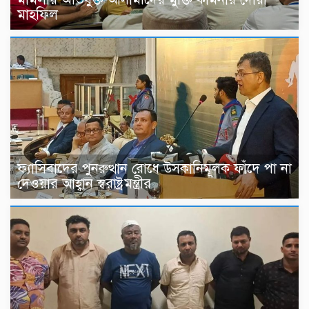
মাহফিল
ফ্যাসিবাদের পুনরুত্থান রোধে উসকানিমূলক ফাঁদে পা না
দেওয়ার আহ্বান স্বরাষ্ট্রমন্ত্রীর