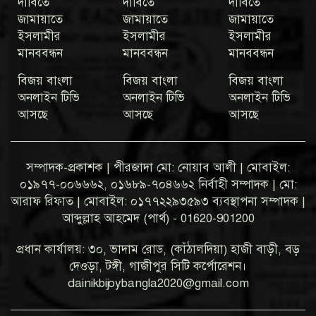
দাবিতে
দাবিতে
দাবিতে
জামায়াতে
জামায়াতে
জামায়াতে
ইসলামীর
ইসলামীর
ইসলামীর
মানববন্ধন
মানববন্ধন
মানববন্ধন
বিজয় বাংলা
বিজয় বাংলা
বিজয় বাংলা
অনলাইন টিভি
অনলাইন টিভি
অনলাইন টিভি
আসছে
আসছে
আসছে
সম্পাদক-প্রকাশক | পীরজাদা মো: নোয়াব আলী | মোবাইল:
০১৯৭৭-০০৬৬৬২, ০১৬৮৯-৭০৪৬৬২ নির্বাহী সম্পাদক | মো:
আরাফ রিফাত | মোবাইল: ০১৭৭২২৯৩৫৯৩ ব্যবস্থাপনা সম্পাদক |
আব্দুল্লাহ আহমেদ (পার্থ) - 01620-901200
প্রধান কার্যালয়: ৩০, ভাদাম রোড, (কাঁঠালদিয়া) হাজী বাড়ী, বড়
দেওড়া, টঙ্গী, গাজীপুর সিটি কর্পোরেশন।
dainikbijoybangla2020@gmail.com