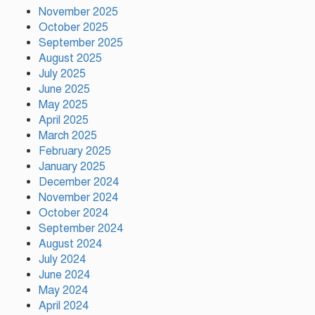
November 2025
কালিয়াকৈরে সাড়ে ৪৬ লাখ টাকায়
October 2025
ব্যয়ে সড়ক উন্নয়ন কাজের উদ্বোধন
September 2025
August 2025
July 2025
হিন্দু পরিবারের মেয়ের বিয়েতে মুসলিম
June 2025
প্রতিবেশীদের মানবিক সহযোগিতা,
May 2025
সম্প্রীতির উজ্জ্বল দৃষ্টান্ত আউচপাড়ায়!
April 2025
March 2025
February 2025
নাটোরের ঐতিহ্যকে সারা বিশ্বে তুলে
ধরতে চাই: পর্যটন মন্ত্রী
January 2025
December 2024
November 2024
October 2024
প্রতি ইউনিয়নে খেলার মাঠ ও জেলায়
September 2024
স্পোর্টস ভিলেজ তৈরি হবে: ক্রীড়া
August 2024
প্রতিমন্ত্রী
July 2024
June 2024
May 2024
অস্ট্রেলিয়ার বিপক্ষে টেস্ট সিরিজ ৫৪
April 2024
রানের ব্যবধানে হারল বাংলাদেশ