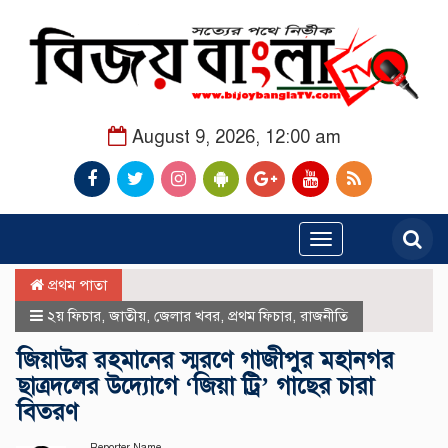
August 9, 2026, 12:00 am
Toggle
navigation
প্রথম পাতা
২য় ফিচার
,
জাতীয়
,
জেলার খবর
,
প্রথম ফিচার
,
রাজনীতি
জিয়াউর রহমানের স্মরণে গাজীপুর মহানগর
ছাত্রদলের উদ্যোগে ‘জিয়া ট্রি’ গাছের চারা
বিতরণ
Reporter Name