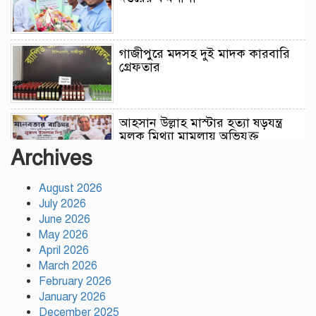
গাজীপুরে মদসহ দুই মাদক কারবারি
গ্রেফতার
আহসান উল্লাহ মাস্টার হত্যা ষড়যন্ত্র
মূলক মিথ্যা মামলায় অভিযুক্ত
আসামীদের মুক্তি কামনায় দোয়া
Archives
মাহফিল
August 2026
ফ্যাসিবাদের পুনরুত্থান রোধে
July 2026
উসকানিমূলক ফাঁদে পা না দেওয়ার
June 2026
আহ্বান স্বরাষ্ট্রমন্ত্রীর
May 2026
April 2026
রাজধানীতে গোপন বৈঠক, আওয়ামী
March 2026
লীগের ৬ নেতাকর্মী গ্রেপ্তার
February 2026
January 2026
December 2025