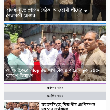
রাজধানীতে গোপন বৈঠক, আওয়ামী লীগের ৬
নেতাকর্মী গ্রেপ্তার
কালিয়াকৈরে সাড়ে ৪৬ লাখ টাকায় ব্যয়ে সড়ক উন্নয়ন
কাজের উদ্বোধন
সর্বশেষ খবর
জনপ্রিয় খবর
ময়মনসিংহে বিভাগীয় প্রাণিসম্পদ
দপ্তরের কর্মশালা