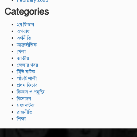
February 2023
Categories
২য় ফিচার
অপরাধ
অর্থনীতি
আন্তর্জাতিক
খেলা
জাতীয়
জেলার খবর
টিভি নাটক
পাঁচমিশালী
প্রথম ফিচার
বিজ্ঞান ও প্রযুক্তি
বিনোদন
মঞ্চ নাটক
রাজনীতি
শিক্ষা