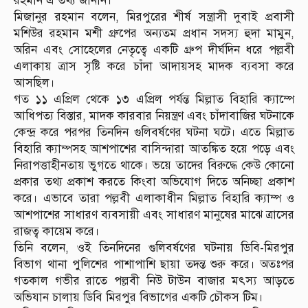
রহমান এ তথ্য জানান।
মিজানুর রহমান বলেন, মিরপুরের শীর্ষ সন্ত্রাসী দুবাই প্রবাসী
মশিউর রহমান মশী গ্রুপের অন্যতম প্রধান সদস্য হুদা মামুন,
অরিন এবং সোহেলের নেতৃত্বে একটি গ্রুপ দীর্ঘদিন ধরে পল্লবী
এলাকায় ত্রাস সৃষ্টি করে চাঁদা আদায়সহ মাদক ব্যবসা করে
আসছিল।
গত ১১ এপ্রিল থেকে ১৩ এপ্রিল পর্যন্ত মিল্লাত বিহারি ক্যাম্পে
আধিপত্য বিস্তার, মাদক কারবার নিয়ন্ত্রণ এবং চাঁদাবাজির ঘটনাকে
কেন্দ্র করে পরপর তিনদিন গুলিবর্ষণের ঘটনা ঘটে। এতে মিল্লাত
বিহারি ক্যাম্পসহ আশপাশের বাসিন্দারা আতঙ্কিত হয়ে পড়ে এবং
নিরাপত্তাহীনতায় ভুগতে থাকে। ভয়ে তাদের বিরুদ্ধে কেউ কোনো
প্রকার তথ্য প্রকাশ করতে কিংবা অভিযোগ দিতে অনিচ্ছা প্রকাশ
করে। এভাবে তারা পল্লবী এলাকাধীন মিল্লাত বিহারি ক্যাম্প ও
আশপাশের সাধারণ ব্যবসায়ী এবং সাধারণ মানুষের মাঝে ত্রাসের
রাজত্ব কায়েম করে।
তিনি বলেন, ওই তিনদিনের গুলিবর্ষণের ঘটনায় ডিবি-মিরপুর
বিভাগ থানা পুলিশের পাশাপাশি ছায়া তদন্ত শুরু করে। অতঃপর
গতকাল গভীর রাতে পল্লবী নিউ টাউন বাজার মৎস্য আড়তে
অভিযান চালায় ডিবি মিরপুর বিভাগের একটি চৌকস টিম।