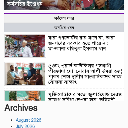
কর্মসূচির উদ্বোধন
সর্বশেষ খবর
জনপ্রিয় খবর
যারা গণভোটের রায় মানে না, তারা
জনগণের সরকার হতে পারে না:
মাওলানা রফিকুল ইসলাম খান
৫৩নং ওয়ার্ড কাউন্সিলর পদপ্রার্থী
পীরজাদা মো: নোয়াব আলী উমরা হজ¦
পালন শেষে স্থানীয় সাংবাদিকদের সাথে
সৌজন্য সাক্ষাৎ
মুক্তিযোদ্ধাদের মতো জুলাইযোদ্ধাদেরও
সুযোগ-সুবিধা দেওয়া হবে: ভূমিমন্ত্রী
মিজানুর রহমান মিনু
Archives
August 2026
টঙ্গীতে নৈরাজ্য প্রতিরোধে স্বেচ্ছাসেবক
July 2026
দলের অবস্থান কর্মসূচি