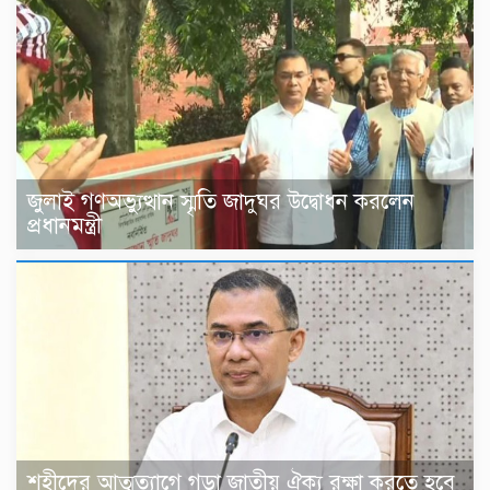
জুলাই গণঅভ্যুত্থান স্মৃতি জাদুঘর উদ্বোধন করলেন
প্রধানমন্ত্রী
শহীদের আত্মত্যাগে গড়া জাতীয় ঐক্য রক্ষা করতে হবে