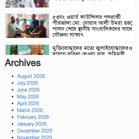
৫৩নং ওয়ার্ড কাউন্সিলর পদপ্রার্থী
পীরজাদা মো: নোয়াব আলী উমরা হজ¦
পালন শেষে স্থানীয় সাংবাদিকদের সাথে
সৌজন্য সাক্ষাৎ
মুক্তিযোদ্ধাদের মতো জুলাইযোদ্ধাদেরও
সুযোগ-সুবিধা দেওয়া হবে: ভূমিমন্ত্রী
মিজানুর রহমান মিনু
Archives
August 2026
টঙ্গীতে নৈরাজ্য প্রতিরোধে স্বেচ্ছাসেবক
July 2026
দলের অবস্থান কর্মসূচি
June 2026
May 2026
April 2026
হাসিনাকে অডিও বার্তার সুযোগ দেওয়া
March 2026
ভারতের ‘ডাবল স্ট্যান্ডার্ড’: রিজভী
February 2026
January 2026
December 2025
November 2025
গাজীপুর সাংবাদিক সমিতির মাসব্যাপী