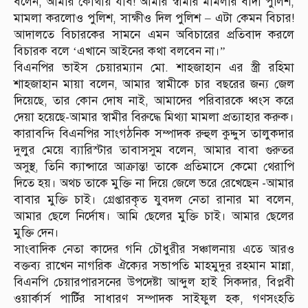
বলেন, আমার কোথায় যাব! আমার স্বামীর মামলার বাদী পুলিশ,
মামলা করলোও পুলিশ, সাক্ষীও দিল পুলিশ – এটা কেমন বিচার!
আদালতে বিচারকের সামনে এমন অবিচারের প্রতিবাদ করলে
বিচারক বলে ‘এখানে আইনের কথা বলবেন না।”
বিএনপির ভাইস চেয়ারম্যান মো. শাহজাহান এর স্ত্রী রহিমা
শাহজাহান মায়া বলেন, আমার স্বামীকে চার বছরের জন্য জেল
দিয়েছে, তার কোন দোষ নাই, আমাদের পরিবারকে ধ্বংস করে
দেয়া হয়েছে-আমার স্বামীর বিরুদ্ধে মিথ্যা মামলা প্রত্যাহার করুক।
কারাবন্দি বিএনপির সাংগঠনিক সম্পাদক রুহুল কুদ্দুস তালুকদার
দুলুর মেয়ে ব্যারিস্টার তাবাসসুম বলেন, আমার বাবা গুরুতর
অসুস্থ, তিনি ক্যান্সারে আক্রান্ত! তাকে প্রতিমাসে কেমো থেরাপি
দিতে হয়। অথচ তাকে মুক্তি না দিয়ে জেলে ভরে রেখেছেন -আমার
বাবার মুক্তি চাই। গ্রেপ্তারকৃত যুবদল নেতা রানার মা বলেন,
আমার ছেলে নির্দোষ। আমি ছেলের মুক্তি চাই। আমার ছেলের
মুক্তি দেন।
সাংবাদিক নেতা কাদের গনি চৌধুরীর সঞ্চালনায় এতে আরও
বক্তব্য রাখেন নাগরিক ঐক্যের সভাপতি মাহমুদুর রহমান মান্না,
বিএনপি চেয়ারপারসনের উপদেষ্টা আব্দুল হাই সিকদার, বিপ্লবী
ওয়ার্কার্স পার্টির সাধারণ সম্পাদক সাইফুল হক, গণসংহতি