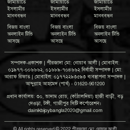
জামায়াতে
জামায়াতে
জামায়াতে
ইসলামীর
ইসলামীর
ইসলামীর
মানববন্ধন
মানববন্ধন
মানববন্ধন
বিজয় বাংলা
বিজয় বাংলা
বিজয় বাংলা
অনলাইন টিভি
অনলাইন টিভি
অনলাইন টিভি
আসছে
আসছে
আসছে
সম্পাদক-প্রকাশক | পীরজাদা মো: নোয়াব আলী | মোবাইল:
০১৯৭৭-০০৬৬৬২, ০১৬৮৯-৭০৪৬৬২ নির্বাহী সম্পাদক | মো:
আরাফ রিফাত | মোবাইল: ০১৭৭২২৯৩৫৯৩ ব্যবস্থাপনা সম্পাদক |
আব্দুল্লাহ আহমেদ (পার্থ) - 01620-901200
প্রধান কার্যালয়: ৩০, ভাদাম রোড, (কাঁঠালদিয়া) হাজী বাড়ী, বড়
দেওড়া, টঙ্গী, গাজীপুর সিটি কর্পোরেশন।
dainikbijoybangla2020@gmail.com
© All rights reserved © 2022 পীরজাদা মো: নোয়াব আলী