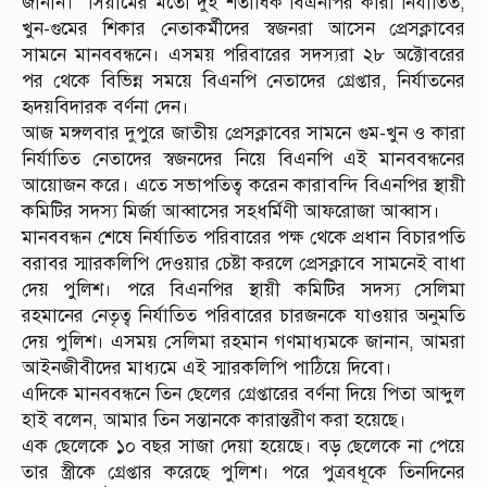
জানান। সিয়ামের মতো দুই শতাধিক বিএনপির কারা নির্যাতিত,
খুন-গুমের শিকার নেতাকর্মীদের স্বজনরা আসেন প্রেসক্লাবের
সামনে মানববন্ধনে। এসময় পরিবারের সদস্যরা ২৮ অক্টোবরের
পর থেকে বিভিন্ন সময়ে বিএনপি নেতাদের গ্রেপ্তার, নির্যাতনের
হৃদয়বিদারক বর্ণনা দেন।
আজ মঙ্গলবার দুপুরে জাতীয় প্রেসক্লাবের সামনে গুম-খুন ও কারা
নির্যাতিত নেতাদের স্বজনদের নিয়ে বিএনপি এই মানববন্ধনের
আয়োজন করে। এতে সভাপতিত্ব করেন কারাবন্দি বিএনপির স্থায়ী
কমিটির সদস্য মির্জা আব্বাসের সহধর্মিণী আফরোজা আব্বাস।
মানববন্ধন শেষে নির্যাতিত পরিবারের পক্ষ থেকে প্রধান বিচারপতি
বরাবর স্মারকলিপি দেওয়ার চেষ্টা করলে প্রেসক্লাবে সামনেই বাধা
দেয় পুলিশ। পরে বিএনপির স্থায়ী কমিটির সদস্য সেলিমা
রহমানের নেতৃত্ব নির্যাতিত পরিবারের চারজনকে যাওয়ার অনুমতি
দেয় পুলিশ। এসময় সেলিমা রহমান গণমাধ্যমকে জানান, আমরা
আইনজীবীদের মাধ্যমে এই স্মারকলিপি পাঠিয়ে দিবো।
এদিকে মানববন্ধনে তিন ছেলের গ্রেপ্তারের বর্ণনা দিয়ে পিতা আব্দুল
হাই বলেন, আমার তিন সন্তানকে কারান্তরীণ করা হয়েছে।
এক ছেলেকে ১০ বছর সাজা দেয়া হয়েছে। বড় ছেলেকে না পেয়ে
তার স্ত্রীকে গ্রেপ্তার করেছে পুলিশ। পরে পুত্রবধূকে তিনদিনের