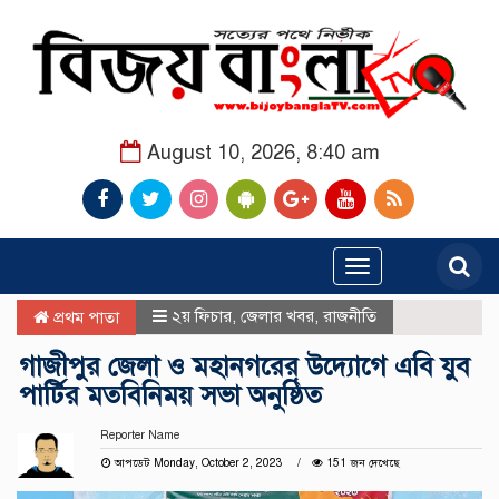
August 10, 2026, 8:40 am
Toggle
navigation
২য় ফিচার
,
জেলার খবর
,
রাজনীতি
প্রথম পাতা
গাজীপুর জেলা ও মহানগরের উদ্যোগে এবি যুব
পার্টির মতবিনিময় সভা অনুষ্ঠিত
Reporter Name
আপডেট Monday, October 2, 2023
151 জন দেখেছে