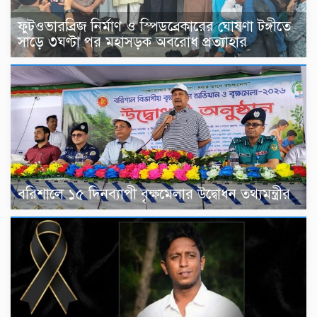
ফুটওভারব্রিজ নির্মাণ ও স্পিডব্রেকারের ঘোষণা টঙ্গীতে
সাড়ে ৩ঘণ্টা পর মহাসড়ক অবরোধ প্রত্যাহার
বরিশালে ১৫ দিনব্যাপী বৃক্ষমেলার উদ্বোধন তথ্যমন্ত্রীর