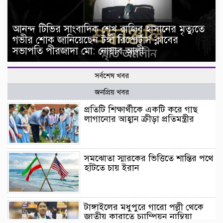
আনন্দ টিভির সাংবাদিক শেখ রাজিব হাসানের মৃত্যুতে
গভীর শোক জানিয়েছেন টঙ্গী রিপোর্টার্স ক্লাবের
সভাপতি পীরজাদা মো: নোয়াব আলী
সর্বশেষ খবর
জনপ্রিয় খবর
প্রতিটি শিক্ষার্থীকে একটি করে গাছ
লাগানোর আহ্বান ক্রীড়া প্রতিমন্ত্রীর
সমঝোতা স্মারকের ভিত্তিতে শান্তির পথে
হাঁটতে চায় ইরান
টাঙ্গাইলের মধুপুরে গারো পল্লী থেকে
জাতীয় কারাতে চ্যাম্পিয়ন নাম্বিয়া