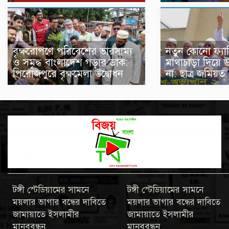
বৃক্ষরোপণে পরিবেশের ভারসাম্য
নতুন কোনো ফ্যা
ও সমৃদ্ধ বাংলাদেশ গড়ার ডাক:
মাথাচাড়া দিয়ে 
পিরোজপুরে বৃক্ষমেলা উদ্বোধন
না: ছাত্র জমিয়ত
টঙ্গী স্টেডিয়ামের সামনে
টঙ্গী স্টেডিয়ামের সামনে
ময়লার ভাগার বন্ধের দাবিতে
ময়লার ভাগার বন্ধের দাবিতে
জামায়াতে ইসলামীর
জামায়াতে ইসলামীর
মানববন্ধন
মানববন্ধন