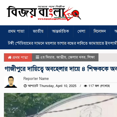
প্রথম পাতা
জাতীয়
আন্তর্জাতিক
খেলা
বিনোদন
অ
টঙ্গী স্টেডিয়ামের সামনে ময়লার ভাগার বন্ধের দাবিতে জামায়াতে ইসলাম
২য় ফিচার
,
জাতীয়
,
জেলার খবর
,
শিক্ষা
প্রথম পাতা
গাজীপুরে দায়িত্বে অবহেলার দায়ে ৪ শিক্ষককে অব
Reporter Name
আপডেট Thursday, April 10, 2025
117 জন দেখেছে