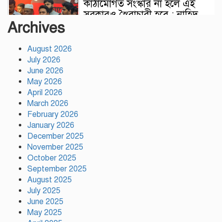
কাঠামোগত সংস্কার না হলে এই
সরকারও স্বৈরাচারী হবে : নাহিদ
Archives
ইসলাম
August 2026
সাকিবকে দেশে ফেরানো নিয়ে
July 2026
আগের অবস্থান থেকে সরে গেলেন
June 2026
ক্রীড়া প্রতিমন্ত্রী
May 2026
April 2026
বৃক্ষরোপণে পরিবেশের ভারসাম্য ও
March 2026
সমৃদ্ধ বাংলাদেশ গড়ার ডাক:
February 2026
পিরোজপুরে বৃক্ষমেলা উদ্বোধন
January 2026
December 2025
November 2025
নতুন কোনো ফ্যাসিবাদকে মাথাচাড়া
October 2025
দিয়ে উঠতে দেওয়া হবে না: ছাত্র
September 2025
জমিয়ত
August 2025
July 2025
আমিও চাই, শেখ হাসিনা ডিসেম্বরে
June 2025
দেশে ফিরে আইনি পথে হাঁটুক:
May 2025
আইনমন্ত্রী