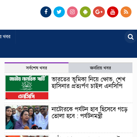
র খবর
সর্বশেষ খবর
জনপ্রিয় খবর
ভারতের ভূমিকা নিয়ে ক্ষোভ, শেখ
হাসিনার প্রত্যর্পণ চাইল এনসিপি
নাটোরকে পর্যটন হাব হিসেবে গড়ে
তোলা হবে : পর্যটনমন্ত্রী