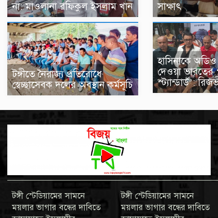
না: মাওলানা রফিকুল ইসলাম খান
সাক্ষাৎ
হাসিনাকে অডিও 
দেওয়া ভারতের 
টঙ্গীতে নৈরাজ্য প্রতিরোধে
স্ট্যান্ডার্ড’: রিজ
স্বেচ্ছাসেবক দলের অবস্থান কর্মসূচি
টঙ্গী স্টেডিয়ামের সামনে
টঙ্গী স্টেডিয়ামের সামনে
ময়লার ভাগার বন্ধের দাবিতে
ময়লার ভাগার বন্ধের দাবিতে