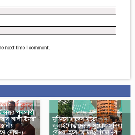
the next time I comment.
্সিলর পদপ্রার্থী
োয়াব আলী উমরা
মুক্তিযোদ্ধাদের মতো
্থানীয়
জুলাইযোদ্ধাদেরও সুযোগ-সুবিধা
থে সৌজন্য
দেওয়া হবে: ভূমিমন্ত্রী মিজানুর