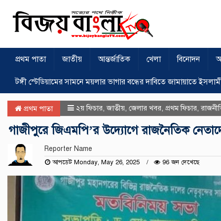
প্রথম পাতা
জাতীয়
আন্তর্জাতিক
খেলা
বিনোদন
অ
টঙ্গী স্টেডিয়ামের সামনে ময়লার ভাগার বন্ধের দাবিতে জামায়াতে ইসলাম
২য় ফিচার
,
জাতীয়
,
জেলার খবর
,
প্রথম ফিচার
,
রাজনী
প্রথম পাতা
গাজীপুরে জিএমপি’র উদ্যোগে রাজনৈতিক নেতাদ
Reporter Name
আপডেট Monday, May 26, 2025
96 জন দেখেছে