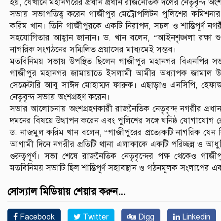
হয়, যেখানে মহানগরের প্রধান প্রধান রাজনৈতিক দলের নেতৃবৃন্দ অং
সভায় সভাপতিত্ব করেন গাজীপুর মেট্রোপলিটন পুলিশের কমিশনার,
করিম খান। তিনি গাজীপুরকে একটি নিরাপদ, সচল ও শান্তিপূর্ণ নগ
সহযোগিতার আহ্বান জানান। ড. খান বলেন, “আইনশৃঙ্খলা রক্ষা শ
নাগরিক সংগঠনের সম্মিলিত প্রয়াসের মাধ্যমেই সম্ভব।
মতবিনিময় সভায় উপস্থিত ছিলেন গাজীপুর মহানগর বিএনপির সভ
গাজীপুর মহানগর জামায়াতে ইসলামী আমীর অধ্যাপক জামাল উদ
সেক্রেটারি আবু সাঈদ মোহাম্মদ ফারুক। এছাড়াও এনসিপি, হেফা
নেতৃবৃন্দ সভায় অংশগ্রহণ করেন।
সভার আলোচনায় অংশগ্রহণকারী রাজনৈতিক নেতৃবৃন্দ নগরীর প্রধান 
দমনের বিষয়ে উত্থাপন করেন এবং পুলিশের সঙ্গে ঘনিষ্ঠ যোগাযোগ রে
ড. নাজমুল করিম খান বলেন, “গাজীপুরের প্রত্যেকটি নাগরিক যেন 
আগামী দিনে নগরীর প্রতিটি থানা এলাকাকে একটি পরিচ্ছন্ন ও আধুন
গুরুত্বপূর্ণ। সভা শেষে রাজনৈতিক নেতৃবৃন্দের পক্ষ থেকেও গা
মতবিনিময় সভাটি ছিল শান্তিপূর্ণ সহাবস্থান ও গঠনমূলক সংলাপের 
সোস্যাল মিডিয়ায় শেয়ার করুন...
Facebook
Twitter
Digg
Linkedin