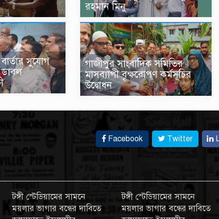
রহমান মিনু
বার্তার সুযোগ
গাজীপুর সাংবাদিক সমিতির
‘ডাবল
মাসব্যাপী বৃক্ষরোপণ কর্মসূচির
ভী
উদ্বোধন
Facebook
Twitter
L
টঙ্গী স্টেডিয়ামের সামনে
টঙ্গী স্টেডিয়ামের সামনে
ময়লার ভাগার বন্ধের দাবিতে
ময়লার ভাগার বন্ধের দাবিতে