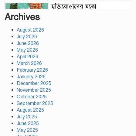
মুক্তিযোদ্ধাদের মতো
জুলাইযোদ্ধাদেরও সুযোগ-সুবিধা
Archives
দেওয়া হবে: ভূমিমন্ত্রী মিজানুর
রহমান মিনু
August 2026
July 2026
টঙ্গীতে নৈরাজ্য প্রতিরোধে
June 2026
স্বেচ্ছাসেবক দলের অবস্থান কর্মসূচি
May 2026
April 2026
March 2026
হাসিনাকে অডিও বার্তার সুযোগ
February 2026
দেওয়া ভারতের ‘ডাবল স্ট্যান্ডার্ড’:
January 2026
রিজভী
December 2025
November 2025
October 2025
গাজীপুর সাংবাদিক সমিতির
September 2025
মাসব্যাপী বৃক্ষরোপণ কর্মসূচির
August 2025
উদ্বোধন
July 2025
June 2025
গাজীপুরে নানা আয়োজনে জুলাই
May 2025
গণ-অভ্যুত্থান দিবস পালিত