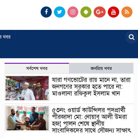
র খবর
সর্বশেষ খবর
জনপ্রিয় খবর
যারা গণভোটের রায় মানে না, তারা
জনগণের সরকার হতে পারে না:
মাওলানা রফিকুল ইসলাম খান
৫৩নং ওয়ার্ড কাউন্সিলর পদপ্রার্থী
পীরজাদা মো: নোয়াব আলী উমরা
হজ¦ পালন শেষে স্থানীয়
সাংবাদিকদের সাথে সৌজন্য সাক্ষাৎ