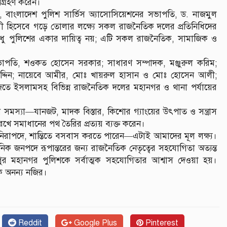
শগ্রহণ করেন।
 বাংলাদেশ পুলিশ সার্ভিস অ্যাসোসিয়েশনের সভাপতি, ড. নাজমুল
রী হিসেবে গড়ে তোলার লক্ষ্যে সকল রাজনৈতিক দলের প্রতিনিধিদের
ুধু পুলিশের একার দায়িত্ব নয়; এটি সকল রাজনৈতিক, সামাজিক ও
াপতি, শওকত হোসেন সরকার; সাধারণ সম্পাদক, মঞ্জুরুল করিম;
্দিন; নায়েবে আমীর, মোঃ খায়রুল হাসান ও মোঃ হোসেন আলী;
জতে ইসলামসহ বিভিন্ন রাজনৈতিক দলের মহানগর ও থানা পর্যায়ের
সমস্যা—যানজট, মাদক বিস্তার, কিশোর গ্যাংয়ের উৎপাত ও সন্ত্রাস
খে সমাধানের পথ তৈরির প্রত্যয় ব্যক্ত করেন।
নিরাপদে, শান্তিতে বসবাস করতে পারেন—এটাই আমাদের মূল লক্ষ্য।
িক জনপদে রূপান্তরের জন্য রাজনৈতিক নেতৃত্বের সহযোগিতা অত্যন্ত
জীপুর মহানগর পুলিশকে সর্বাত্মক সহযোগিতার আশ্বাস দেওয়া হয়।
এক অনন্য নজির।
Reddit
Google Plus
Pinterest