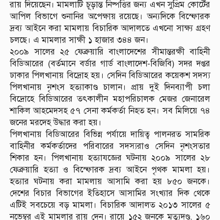
রায় দিয়েছেন। মামলাটি চূড়ান্ত নিষ্পত্তির জন্য এখন সুপ্রিম কোর্টের
আপিল বিভাগে শুনানির অপেক্ষায় রয়েছে। অন্যদিকে বিস্ফোরক
দ্রব্য আইনে করা মামলায় বিচারিক আদালতে এখনো সাক্ষ্য গ্রহণ
চলছে। এ মামলার সাক্ষী ১ হাজার ৩৪৪ জন।
২০০৯ সালের ২৫ ফেব্রুয়ারি বাংলাদেশের সীমান্তরক্ষী বাহিনী
বিডিআরের (বর্তমানে বর্ডার গার্ড বাংলাদেশ-বিজিবি) সদর দপ্তর
ঢাকার পিলখানায় বিদ্রোহ হয়। সেদিন বিডিআরের কয়েকশ সদস্য
পিলখানায় নৃশংস হত্যাকাণ্ড চালান। প্রায় দুই দিনব্যাপী চলা
বিদ্রোহে বিডিআরের তৎকালীন মহাপরিচালক মেজর জেনারেল
শাকিল আহমেদসহ ৫৭ সেনা কর্মকর্তা নিহত হন। সব মিলিয়ে ৭৪
জনের মরদেহ উদ্ধার করা হয়।
পিলখানায় বিডিআরের বিভিন্ন পর্যায়ে দায়িত্ব পালনরত সামরিক
বাহিনীর কর্মকর্তাদের পরিবারের সদস্যরাও সেদিন নৃশংসতার
শিকার হন। পিলখানায় হত্যাযজ্ঞের ঘটনায় ২০০৯ সালের ২৮
ফেব্রুয়ারি হত্যা ও বিস্ফোরক দ্রব্য আইনে পৃথক মামলা হয়।
হত্যার ঘটনায় করা মামলায় আসামি করা হয় ৮৫০ জনকে।
দেশের বিচার বিভাগের ইতিহাসে আসামির সংখ্যার দিক থেকে
এটিই সবচেয়ে বড় মামলা। বিচারিক আদালত ২০১৩ সালের ৫
নভেম্বর এই মামলার রায় দেন। রায়ে ১৫২ জনকে মৃত্যুদণ্ড, ১৬০