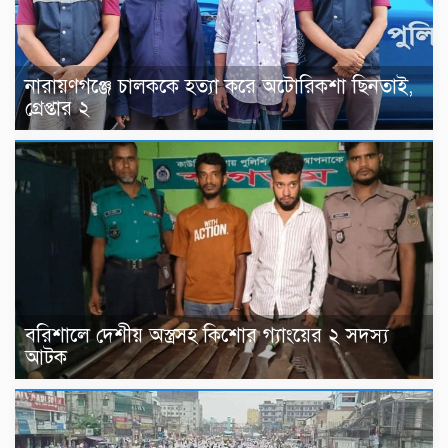
নারায়ণগঞ্জে চালককে হত্যা করে অটোরিকশা ছিনতাই,
গ্রেপ্তার ২
বরিশালে দেশীয় অস্ত্রসহ কিশোর গ্যাংয়ের ২ সদস্য
আটক