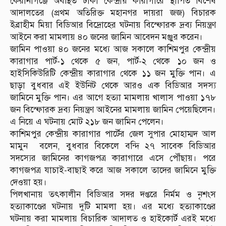
কেরানীগঞ্জে অবস্থিত ঢাকা কেন্দ্রীয় কারাগারে স্থাপিত বিশেষ
আদালতের (প্রথম অতিরিক্ত মহানগর দায়রা জজ) বিচারক
ইব্রাহীম মিয়া বিডিআর বিদ্রোহের ঘটনায় বিস্ফোরক দ্রব্য নিয়ন্ত্রণ
আইনে করা মামলায় ৪০ জনের জামিন আবেদন মঞ্জুর করেন।
জামিন পাওয়া ৪০ জনের মধ্যে আজ সকালে কাশিমপুর কেন্দ্রীয়
কারাগার পার্ট-১ থেকে ৫ জন, পার্ট-২ থেকে ১০ জন ও
হাইসিকিউরিটি কেন্দ্রীয় কারাগার থেকে ১১ জন মুক্তি পান। এ
ছাড়া বুধবার এই ইউনিট থেকে আরও এক বিডিআর সদস্য
জামিনে মুক্তি পান। এর আগে হত্যা মামলায় খালাস পাওয়া ১৭৮
জন বিস্ফোরক দ্রব্য নিয়ন্ত্রণ আইনের মামলায় জামিন পেয়েছিলেন।
এ নিয়ে এ ঘটনায় মোট ২১৮ জন জামিন পেলেন।
কাশিমপুর কেন্দ্রীয় কারাগার পার্টের জেল সুপার মোহাম্মদ আল
মামুন বলেন, বুধবার বিকেলে বন্দি ২৭ সাবেক বিডিআর
সদস্যের জামিনের কাগজপত্র কারাগারে এসে পৌঁছায়। পরে
কাগজপত্র যাচাই-বাছাই করে আজ সকালে তাদের জামিনে মুক্তি
দেওয়া হয়।
পিলখানায় তৎকালীন বিডিআর সদর দপ্তরে নির্মম ও নৃশংস
হত্যাকাণ্ডের ঘটনায় দুটি মামলা হয়। এর মধ্যে হত্যাকাণ্ডের
ঘটনায় করা মামলায় বিচারিক আদালত ও হাইকোর্ট এরই মধ্যে