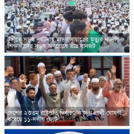
টঙ্গীতে সড়ক দুর্ঘটনায় মাদরাসাছাত্রের মৃত্যুর ঘটনায়
শিক্ষার্থীদের সড়ক অবরোধে তীব্র যানজট
দেশের ২৩তম রাষ্ট্রপতি নির্বাচনের জন্য প্রার্থী ঘোষণা
করেছে ১১-দলীয় জোট