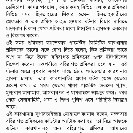
কারখানা কর্তৃপক্ষ, পুলিশ ও শ্রমিকরা জানান, উপজেলার
তেলিচালা, কামরাঙ্গারচালা, মৌচাকসহ বিভিন্ন এলাকার শ্রমিকরা
বিভিন্ন সময় ছিনতাইয়ের শিকার হচ্ছেন। ছিনতাইকারীদের
গ্রেফতার ও এক শ্রমিক আহত হওয়ার ঘটনার বিচার দাবিতে
মঙ্গলবার বিকাল থেকে শ্রমিকরা ঢাকা-টাঙ্গাইল মহাসড়ক অবরোধ
ও বিক্ষোভ করেন।
ওই সময় শ্রমিকরা ল্যাভেন্ডার গার্মেন্টস লিমিটেড কারখানার
শ্রমিকদের তাদের সঙ্গে যোগ দিতে বলেন; কিন্তু শ্রমিকরা তাতে
অংশ না নিয়ে উল্টো বহিরাগত শ্রমিকদের ওপর ইটপাটকেল
নিক্ষেপ করেন। একপর্যায়ে বহিরাগত শ্রমিকরা চলে যান। ওই
ঘটনার জেরে বুধবার সকাল সাড়ে ৯টায় ল্যাভেন্ডার কারখানায়
হামলা চালায়। তারা কারখানাটির প্রধান ফটক ভেঙে ভেতরে
প্রবেশ করে। এ সময় ভেতরে থাকা গার্মেন্টস ভবনের গ্যাস,
মূল্যবান মালামাল, আসবাবপত্র ও যানবাহনে ভাঙচুর করে। খবর
পেয়ে সেনাবাহিনী, থানা ও শিল্প পুলিশ এসে পরিস্থিতি নিয়ন্ত্রণে
আনে।
ওই কারখানার সুপারভাইজার মোহাম্মদ কামাল বলেন, মঙ্গলবার
বহিরাগত শ্রমিকদের কাউন্টার অ্যাটাক করা হয়। তা নিয়ে আজকে
এটিএস কারখানাসহ অন্য বহিরাগত শ্রমিকরা আমাদের