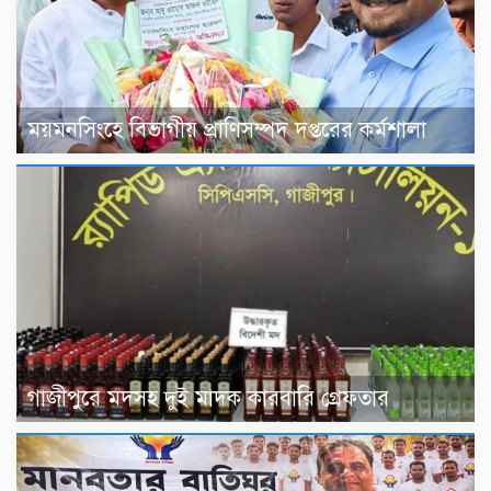
ময়মনসিংহে বিভাগীয় প্রাণিসম্পদ দপ্তরের কর্মশালা
গাজীপুরে মদসহ দুই মাদক কারবারি গ্রেফতার