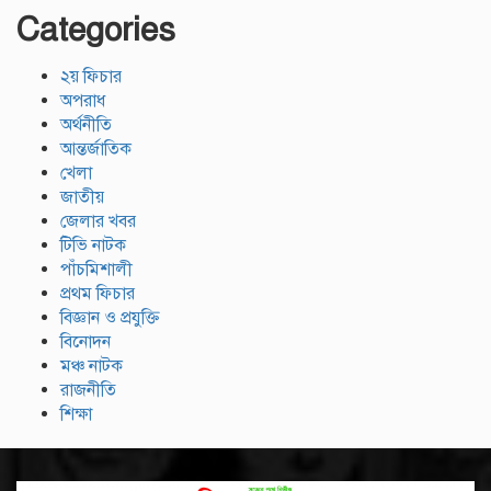
Categories
২য় ফিচার
অপরাধ
অর্থনীতি
আন্তর্জাতিক
খেলা
জাতীয়
জেলার খবর
টিভি নাটক
পাঁচমিশালী
প্রথম ফিচার
বিজ্ঞান ও প্রযুক্তি
বিনোদন
মঞ্চ নাটক
রাজনীতি
শিক্ষা