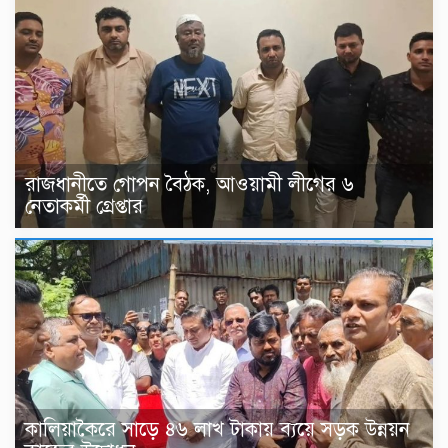
রাজধানীতে গোপন বৈঠক, আওয়ামী লীগের ৬
নেতাকর্মী গ্রেপ্তার
কালিয়াকৈরে সাড়ে ৪৬ লাখ টাকায় ব্যয়ে সড়ক উন্নয়ন