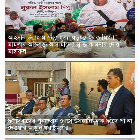
আহসান উল্লাহ মাস্টার হত্যা ষড়যন্ত্র মূলক মিথ্যা
মামলায় অভিযুক্ত আসামীদের মুক্তি কামনায় দোয়া
মাহফিল
ফ্যাসিবাদের পুনরুত্থান রোধে উসকানিমূলক ফাঁদে পা না
দেওয়ার আহ্বান স্বরাষ্ট্রমন্ত্রীর