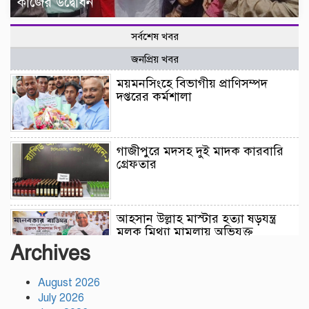
কাজের উদ্বোধন
সর্বশেষ খবর
জনপ্রিয় খবর
ময়মনসিংহে বিভাগীয় প্রাণিসম্পদ
দপ্তরের কর্মশালা
গাজীপুরে মদসহ দুই মাদক কারবারি
গ্রেফতার
আহসান উল্লাহ মাস্টার হত্যা ষড়যন্ত্র
মূলক মিথ্যা মামলায় অভিযুক্ত
আসামীদের মুক্তি কামনায় দোয়া
Archives
মাহফিল
August 2026
ফ্যাসিবাদের পুনরুত্থান রোধে
July 2026
উসকানিমূলক ফাঁদে পা না দেওয়ার