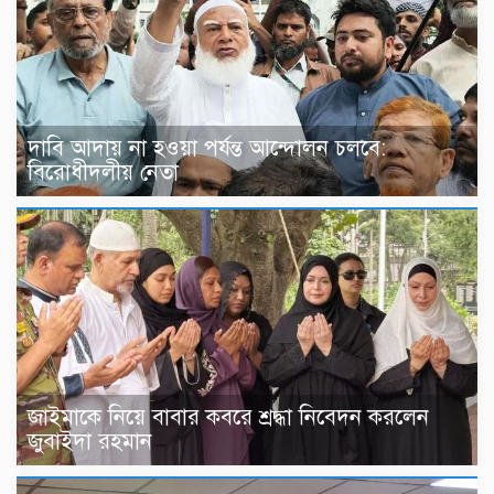
দাবি আদায় না হওয়া পর্যন্ত আন্দোলন চলবে:
বিরোধীদলীয় নেতা
জাইমাকে নিয়ে বাবার কবরে শ্রদ্ধা নিবেদন করলেন
জুবাইদা রহমান