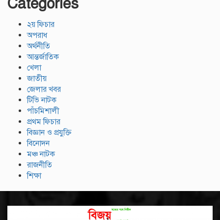
Categories
২য় ফিচার
অপরাধ
অর্থনীতি
আন্তর্জাতিক
খেলা
জাতীয়
জেলার খবর
টিভি নাটক
পাঁচমিশালী
প্রথম ফিচার
বিজ্ঞান ও প্রযুক্তি
বিনোদন
মঞ্চ নাটক
রাজনীতি
শিক্ষা