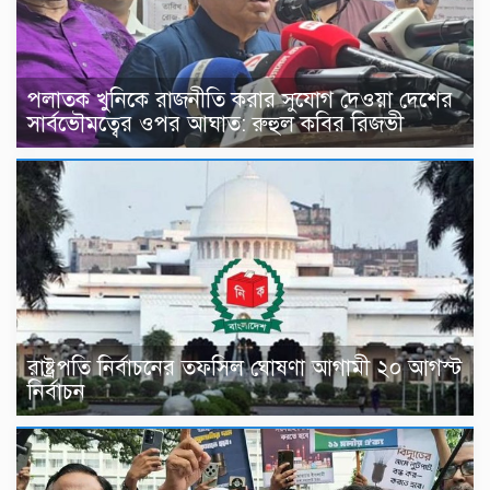
পলাতক খুনিকে রাজনীতি করার সুযোগ দেওয়া দেশের
সার্বভৌমত্বের ওপর আঘাত: রুহুল কবির রিজভী
রাষ্ট্রপতি নির্বাচনের তফসিল ঘোষণা আগামী ২০ আগস্ট
নির্বাচন