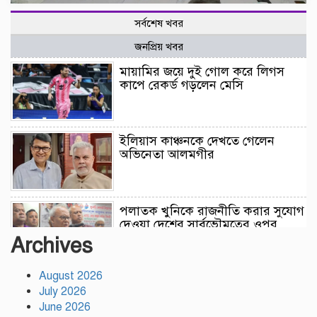
সর্বশেষ খবর
জনপ্রিয় খবর
মায়ামির জয়ে দুই গোল করে লিগস
কাপে রেকর্ড গড়লেন মেসি
ইলিয়াস কাঞ্চনকে দেখতে গেলেন
অভিনেতা আলমগীর
পলাতক খুনিকে রাজনীতি করার সুযোগ
দেওয়া দেশের সার্বভৌমত্বের ওপর
আঘাত: রুহুল কবির রিজভী
Archives
August 2026
ময়মনসিংহের ঈশ্বরগঞ্জে সবজির
July 2026
বাজারে ঊর্ধ্বগতি, দিশেহারা নিম্ন ও
মধ্যবিত্ত
June 2026