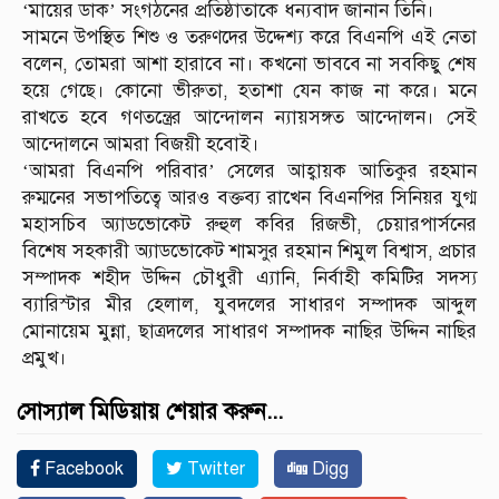
‘মায়ের ডাক’ সংগঠনের প্রতিষ্ঠাতাকে ধন্যবাদ জানান তিনি।
সামনে উপস্থিত শিশু ও তরুণদের উদ্দেশ্য করে বিএনপি এই নেতা
বলেন, তোমরা আশা হারাবে না। কখনো ভাববে না সবকিছু শেষ
হয়ে গেছে। কোনো ভীরুতা, হতাশা যেন কাজ না করে। মনে
রাখতে হবে গণতন্ত্রের আন্দোলন ন্যায়সঙ্গত আন্দোলন। সেই
আন্দোলনে আমরা বিজয়ী হবোই।
‘আমরা বিএনপি পরিবার’ সেলের আহ্বায়ক আতিকুর রহমান
রুম্মনের সভাপতিত্বে আরও বক্তব্য রাখেন বিএনপির সিনিয়র যুগ্ম
মহাসচিব অ্যাডভোকেট রুহুল কবির রিজভী, চেয়ারপার্সনের
বিশেষ সহকারী অ্যাডভোকেট শামসুর রহমান শিমুল বিশ্বাস, প্রচার
সম্পাদক শহীদ উদ্দিন চৌধুরী এ্যানি, নির্বাহী কমিটির সদস্য
ব্যারিস্টার মীর হেলাল, যুবদলের সাধারণ সম্পাদক আব্দুল
মোনায়েম মুন্না, ছাত্রদলের সাধারণ সম্পাদক নাছির উদ্দিন নাছির
প্রমুখ।
সোস্যাল মিডিয়ায় শেয়ার করুন...
Facebook
Twitter
Digg