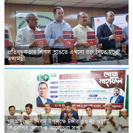
প্রতিবন্ধকতার শিকল ভাঙতে এখনো রক্ত দিতে হচ্ছে:
তথ্যমন্ত্রী
গণঅভ্যুত্থান দিবস উপলক্ষে টঙ্গীর ৫০ নং ওয়ার্ড
বিএনপির দোয়া ও আলোচনা সভা