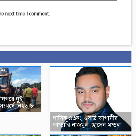
the next time I comment.
ীনগরে দুই
সংঘর্ষে নিহত ৮
গাসিক ৪৩নং ওয়ার্ড আগামীর
কান্ডারি নাজমুল হোসেন মন্ডল