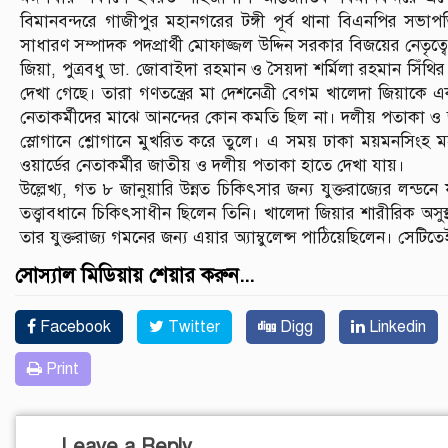
বিমানবন্দরে গাজীপুর মহানগরের টঙ্গী পূর্ব থানা বিএনপির সভাপত
সাধারণ সম্পাদক পদপ্রার্থী মোফাজ্জল উদ্দিন সরকার বিজয়ের নেতৃত্ব
জিয়া, পুত্রবধু ডা. জোবাইদা রহমান ও সৈয়দা শর্মিলা রহমান সিঁথি
দেখা গেছে। তারা গণতন্ত্রের মা দেশনেত্রী বেগম খালেদা জিয়াক
নেতাকর্মীদের মাঝে আনন্দের কোন কমতি ছিল না। দলীয় পতাকা ও জাত
স্লোগানে শ্লোগানে মুখরিত করে তুলে। এ সময় ঢাকা ময়মনসিংহ মহা
ওয়ার্ডের নেতাকর্মীর জাতীয় ও দলীয় পতাকা হাতে দেখা যায়।
উল্লেখ্য, গত ৮ জানুয়ারি উন্নত চিকিৎসার জন্য যুক্তরাজ্যের লন্ড
তত্ত্বাবধানে চিকিৎসাধীন ছিলেন তিনি। খালেদা জিয়ার শারীরিক অ
তার যুক্তরাজ্য গমনের জন্য এয়ার অ্যাম্বুলেন্স পাঠিয়েছিলেন। সেটি
সোস্যাল মিডিয়ায় শেয়ার করুন...
Facebook
Twitter
Digg
Linkedin
Print
Leave a Reply