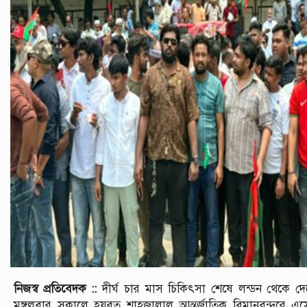
নিজস্ব প্রতিবেদক ::
দীর্ঘ চার মাস চিকিৎসা শেষে লন্ডন থেকে দ
মঙ্গলবার সকালে হযরত শাহজালাল আন্তর্জাতিক বিমানবন্দরে এ