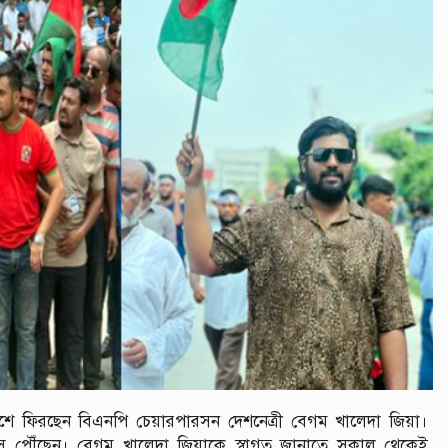
েশে ফিরছেন বিএনপি চেয়ারপারসন দেশনেত্রী বেগম খালেদা জিয়া।
সে পৌঁছেন। বেগম খালেদা জিয়াকে স্বাগত জানাতে সকাল থেকেই