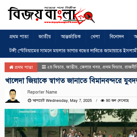
প্রথম পাতা
জাতীয়
আন্তর্জাতিক
খেলা
বিনোদন
অ
টঙ্গী স্টেডিয়ামের সামনে ময়লার ভাগার বন্ধের দাবিতে জামায়াতে ইসলাম
২য় ফিচার
,
জাতীয়
,
জেলার খবর
,
প্রথম ফিচার
,
রাজনী
প্রথম পাতা
খালেদা জিয়াকে স্বাগত জানাতে বিমানবন্দরে যুব
Reporter Name
আপডেট Wednesday, May 7, 2025
90 জন দেখেছে