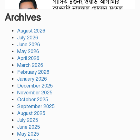
গাসিক ৪৩নং ওয়ার্ড আগামীর
কান্ডারি নাজমুল হোসেন মন্ডল
Archives
August 2026
July 2026
গাজীপুর সিটি কর্পোরেশন এর
June 2026
কর্মকর্তার নজরুল ইসলাম এর
May 2026
মৃত্যু…
April 2026
March 2026
February 2026
উন্নয়নের সুফল নগরীর প্রতিটি
January 2026
ওয়ার্ডে সমানভাবে পৌঁছে দিতে কাজ
December 2025
করছে : চসিক মেয়র ডা. শাহাদাত
November 2025
October 2025
টঙ্গীতে কড়ইতলা প্রিমিয়ার লিগের
September 2025
উদ্বোধন মাদক ও অপরাধমুক্ত
August 2025
যুবসমাজ গড়ার আহ্বান
July 2025
June 2025
May 2025
দেশে প্রথম সবুজ বিপ্লবের ডাক