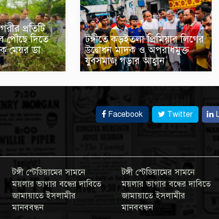
গরীর প্রতিটি
ে পৌঁছে দিতে
টঙ্গীতে কড়ইতলা প্রিমিয়ার লিগের
ক মেয়র ডা.
উদ্বোধন মাদক ও অপরাধমুক্ত
যুবসমাজ গড়ার আহ্বান
Facebook
Twitter
L
টঙ্গী স্টেডিয়ামের সামনে
টঙ্গী স্টেডিয়ামের সামনে
ময়লার ভাগার বন্ধের দাবিতে
ময়লার ভাগার বন্ধের দাবিতে
জামায়াতে ইসলামীর
জামায়াতে ইসলামীর
মানববন্ধন
মানববন্ধন