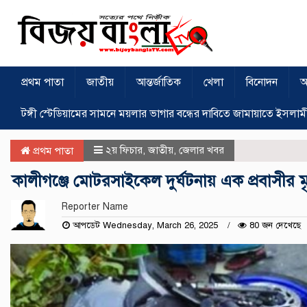
প্রথম পাতা
জাতীয়
আন্তর্জাতিক
খেলা
বিনোদন
অ
টঙ্গী স্টেডিয়ামের সামনে ময়লার ভাগার বন্ধের দাবিতে জামায়াতে ইসলাম
২য় ফিচার
,
জাতীয়
,
জেলার খবর
প্রথম পাতা
কালীগঞ্জে মোটরসাইকেল দুর্ঘটনায় এক প্রবাসীর ম
Reporter Name
আপডেট Wednesday, March 26, 2025
80 জন দেখেছে