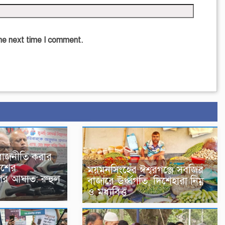
the next time I comment.
রাজনীতি করার
েশের
ময়মনসিংহের ঈশ্বরগঞ্জে সবজির
ওপর আঘাত: রুহুল
বাজারে ঊর্ধ্বগতি, দিশেহারা নিম্ন
ও মধ্যবিত্ত