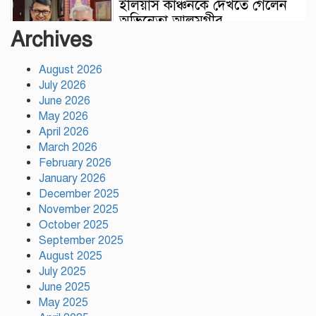
ইলিয়াস কাঞ্চনকে দেখতে গেলেন
অভিনেতা আলমগীর
Archives
August 2026
পলাতক খুনিকে রাজনীতি করার
July 2026
সুযোগ দেওয়া দেশের সার্বভৌমত্বের
June 2026
ওপর আঘাত: রুহুল কবির রিজভী
May 2026
April 2026
ময়মনসিংহের ঈশ্বরগঞ্জে সবজির
March 2026
বাজারে ঊর্ধ্বগতি, দিশেহারা নিম্ন ও
February 2026
মধ্যবিত্ত
January 2026
December 2025
November 2025
রাষ্ট্রপতি নির্বাচনের তফসিল ঘোষণা
October 2025
আগামী ২০ আগস্ট নির্বাচন
September 2025
August 2025
July 2025
দাবি আদায় না হওয়া পর্যন্ত
June 2025
আন্দোলন চলবে: বিরোধীদলীয়
May 2025
নেতা