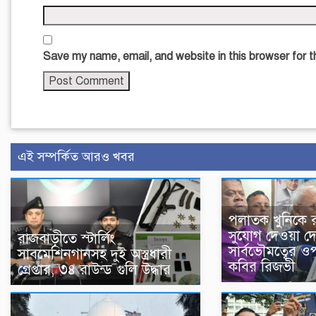
Save my name, email, and website in this browser for 
এই সম্পর্কিত আরও খবর
পলাতক খুনিকে 
সুযোগ দেওয়া দ
রাজবাড়ীতে স্টার্লিং
সার্বভৌমত্বের 
সাবমেশিনগানসহ দুই অস্ত্রধারী
কবির রিজভী
গ্রেপ্তার, ৩৪ রাউন্ড গুলি উদ্ধার