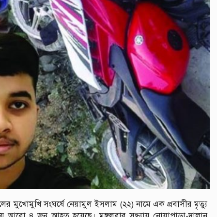
 মুখোমুখি সংঘর্ষে নেয়ামুল ইসলাম (২২) নামে এক প্রবাসীর মৃত্যু
য় আরো ৪ জন আহত হয়েছে। মঙ্গলবার সন্ধ্যায় নোয়াপাড়া-দালান