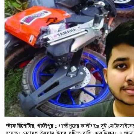
স্টাফ রিপোর্টার, গাজীপুর ::
গাজীপুরের কালীগঞ্জে দুই মোটরসাইকেলের
হয়েছে। নেয়ামুল ইসলাম ঈদের ছুটিতে বাড়ি এসেছিলেন। এ ঘটনা