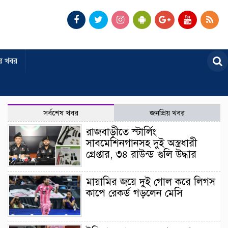
র খবর
সর্বশেষ খবর
জনপ্রিয় খবর
রাজবাড়ীতে স্টার্লিং
সাবমেশিনগানসহ দুই অস্ত্রধারী
গ্রেপ্তার, ৩৪ রাউন্ড গুলি উদ্ধার
মায়ামির জয়ে দুই গোল করে লিগস
কাপে রেকর্ড গড়লেন মেসি