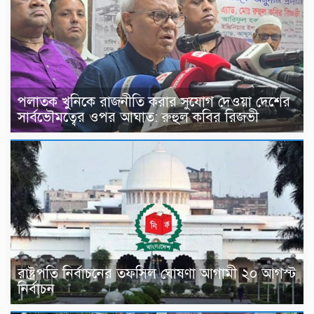
পলাতক খুনিকে রাজনীতি করার সুযোগ দেওয়া দেশের
সার্বভৌমত্বের ওপর আঘাত: রুহুল কবির রিজভী
রাষ্ট্রপতি নির্বাচনের তফসিল ঘোষণা আগামী ২০ আগস্ট
নির্বাচন