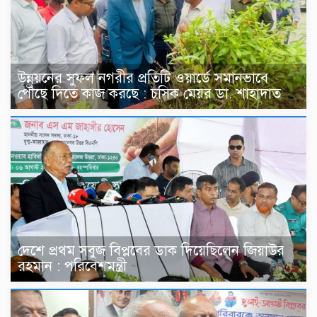
উন্নয়নের সুফল নগরীর প্রতিটি ওয়ার্ডে সমানভাবে
পৌঁছে দিতে কাজ করছে : চসিক মেয়র ডা. শাহাদাত
দেশে প্রথম সবুজ বিপ্লবের ডাক দিয়েছিলেন জিয়াউর
রহমান : পরিবেশমন্ত্রী