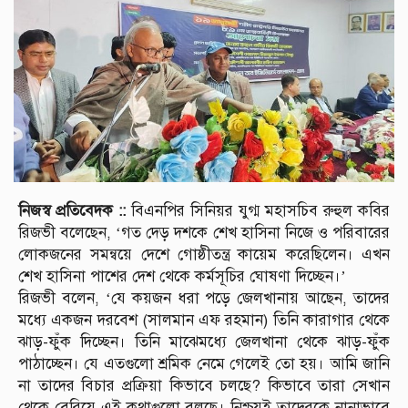
নিজস্ব প্রতিবেদক ::
বিএনপির সিনিয়র যুগ্ম মহাসচিব রুহুল কবির
রিজভী বলেছেন, ‘গত দেড় দশকে শেখ হাসিনা নিজে ও পরিবারের
লোকজনের সমন্বয়ে দেশে গোষ্ঠীতন্ত্র কায়েম করেছিলেন। এখন
শেখ হাসিনা পাশের দেশ থেকে কর্মসূচির ঘোষণা দিচ্ছেন।’
রিজভী বলেন, ‘যে কয়জন ধরা পড়ে জেলখানায় আছেন, তাদের
মধ্যে একজন দরবেশ (সালমান এফ রহমান) তিনি কারাগার থেকে
ঝাড়-ফুঁক দিচ্ছেন। তিনি মাঝেমধ্যে জেলখানা থেকে ঝাড়-ফুঁক
পাঠাচ্ছেন। যে এতগুলো শ্রমিক নেমে গেলেই তো হয়। আমি জানি
না তাদের বিচার প্রক্রিয়া কিভাবে চলছে? কিভাবে তারা সেখান
থেকে বেরিয়ে এই কথাগুলো বলছে। নিশ্চয়ই তাদেরকে নানাভাবে