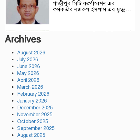
গাজীপুর সিটি কর্পোরেশন এর
কর্মকর্তার নজরুল ইসলাম এর মৃত্যু…
উন্নয়নের সুফল নগরীর প্রতিটি ওয়ার্ডে
Archives
সমানভাবে পৌঁছে দিতে কাজ করছে :
চসিক মেয়র ডা. শাহাদাত
August 2026
July 2026
টঙ্গীতে কড়ইতলা প্রিমিয়ার লিগের
June 2026
উদ্বোধন মাদক ও অপরাধমুক্ত যুবসমাজ
May 2026
গড়ার আহ্বান
April 2026
March 2026
February 2026
দেশে প্রথম সবুজ বিপ্লবের ডাক
January 2026
দিয়েছিলেন জিয়াউর রহমান :
পরিবেশমন্ত্রী
December 2025
November 2025
October 2025
রাজবাড়ীতে স্টার্লিং সাবমেশিনগানসহ
September 2025
দুই অস্ত্রধারী গ্রেপ্তার, ৩৪ রাউন্ড গুলি
August 2025
উদ্ধার