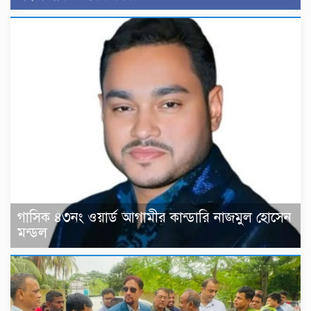
গাসিক ৪৩নং ওয়ার্ড আগামীর কান্ডারি নাজমুল হোসেন
মন্ডল