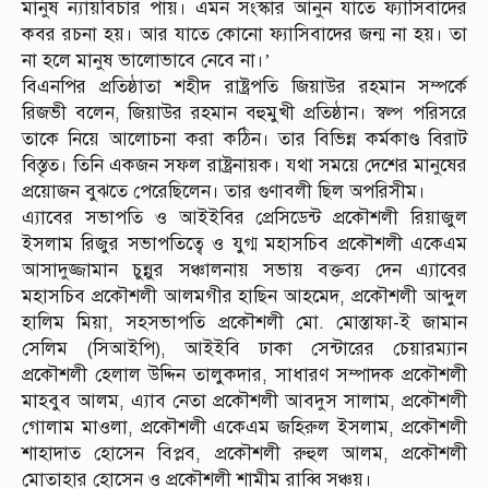
মানুষ ন্যায়বিচার পায়। এমন সংস্কার আনুন যাতে ফ্যাসিবাদের
কবর রচনা হয়। আর যাতে কোনো ফ্যাসিবাদের জন্ম না হয়। তা
না হলে মানুষ ভালোভাবে নেবে না।’
বিএনপির প্রতিষ্ঠাতা শহীদ রাষ্ট্রপতি জিয়াউর রহমান সম্পর্কে
রিজভী বলেন, জিয়াউর রহমান বহুমুখী প্রতিষ্ঠান। স্বল্প পরিসরে
তাকে নিয়ে আলোচনা করা কঠিন। তার বিভিন্ন কর্মকাণ্ড বিরাট
বিস্তৃত। তিনি একজন সফল রাষ্ট্রনায়ক। যথা সময়ে দেশের মানুষের
প্রয়োজন বুঝতে পেরেছিলেন। তার গুণাবলী ছিল অপরিসীম।
এ্যাবের সভাপতি ও আইইবির প্রেসিডেন্ট প্রকৌশলী রিয়াজুল
ইসলাম রিজুর সভাপতিত্বে ও যুগ্ম মহাসচিব প্রকৌশলী একেএম
আসাদুজ্জামান চুন্নুর সঞ্চালনায় সভায় বক্তব্য দেন এ্যাবের
মহাসচিব প্রকৌশলী আলমগীর হাছিন আহমেদ, প্রকৌশলী আব্দুল
হালিম মিয়া, সহসভাপতি প্রকৌশলী মো. মোস্তাফা-ই জামান
সেলিম (সিআইপি), আইইবি ঢাকা সেন্টারের চেয়ারম্যান
প্রকৌশলী হেলাল উদ্দিন তালুকদার, সাধারণ সম্পাদক প্রকৌশলী
মাহবুব আলম, এ্যাব নেতা প্রকৌশলী আবদুস সালাম, প্রকৌশলী
গোলাম মাওলা, প্রকৌশলী একেএম জহিরুল ইসলাম, প্রকৌশলী
শাহাদাত হোসেন বিপ্লব, প্রকৌশলী রুহুল আলম, প্রকৌশলী
মোতাহার হোসেন ও প্রকৌশলী শামীম রাব্বি সঞ্চয়।