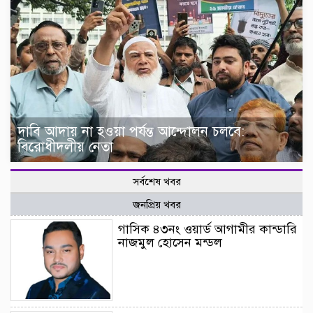
দাবি আদায় না হওয়া পর্যন্ত আন্দোলন চলবে:
বিরোধীদলীয় নেতা
সর্বশেষ খবর
জনপ্রিয় খবর
গাসিক ৪৩নং ওয়ার্ড আগামীর কান্ডারি
নাজমুল হোসেন মন্ডল