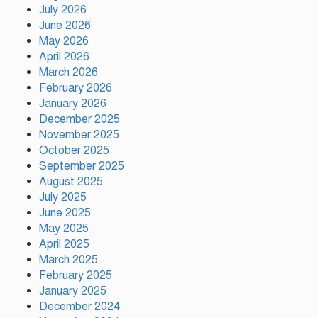
July 2026
অবস্থান থেকে সরে গেলেন ক্রীড়া
প্রতিমন্ত্রী
June 2026
May 2026
April 2026
বৃক্ষরোপণে পরিবেশের ভারসাম্য ও
March 2026
সমৃদ্ধ বাংলাদেশ গড়ার ডাক:
February 2026
পিরোজপুরে বৃক্ষমেলা উদ্বোধন
January 2026
December 2025
November 2025
নতুন কোনো ফ্যাসিবাদকে মাথাচাড়া
দিয়ে উঠতে দেওয়া হবে না: ছাত্র
October 2025
জমিয়ত
September 2025
August 2025
July 2025
আমিও চাই, শেখ হাসিনা ডিসেম্বরে
June 2025
দেশে ফিরে আইনি পথে হাঁটুক:
May 2025
আইনমন্ত্রী
April 2025
March 2025
February 2025
ফ্যাসিস্ট আওয়ামীলীগ দেশের জাতি
গঠনের ভিত্তিকে পিছিয়ে দিয়েছে:
January 2025
প্রধানমন্ত্রীর উপদেষ্টা
December 2024