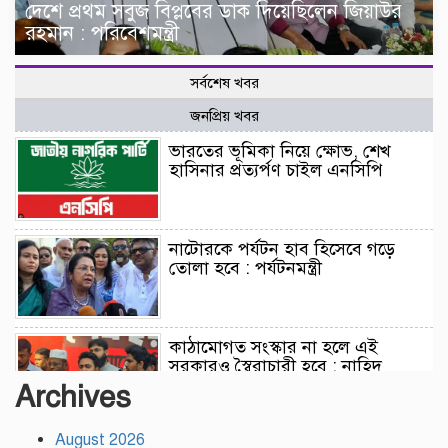
দেশে প্রথম সবুজ বিপ্লবের ডাক দিয়েছিলেন জিয়াউর
রহমান : পরিবেশমন্ত্রী
সর্বশেষ খবর
জনপ্রিয় খবর
ভারতের ভূমিকা নিয়ে ক্ষোভ, শেখ
হাসিনার প্রত্যর্পণ চাইল এনসিপি
নাটোরকে পর্যটন হাব হিসেবে গড়ে
তোলা হবে : পর্যটনমন্ত্রী
কাঠামোগত সংস্কার না হলে এই
সরকারও স্বৈরাচারী হবে : নাহিদ
ইসলাম
Archives
August 2026
সাকিবকে দেশে ফেরানো নিয়ে আগের