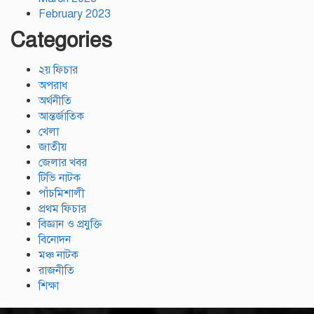
February 2023
Categories
২য় ফিচার
অপরাধ
অর্থনীতি
আন্তর্জাতিক
খেলা
জাতীয়
জেলার খবর
টিভি নাটক
পাঁচমিশালী
প্রথম ফিচার
বিজ্ঞান ও প্রযুক্তি
বিনোদন
মঞ্চ নাটক
রাজনীতি
শিক্ষা