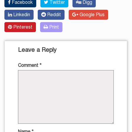
Facebook
Twitter
Digg
Linkedin
Reddit
Google Plus
Pinterest
Print
Leave a Reply
Comment
*
Name
*