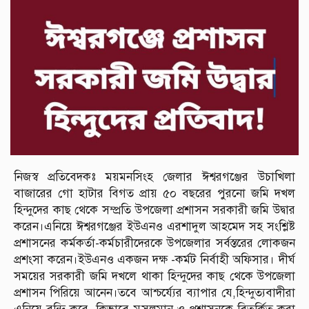
নিজস্ব প্রতিবেদকঃ ময়মনসিংহ জেলার ঈশ্বরগঞ্জের উচাখিলা
বাজারের গো হাটার বিগত প্রায় ৫০ বছরের পুরনো জমি দখল
হিন্দুদের কাছ থেকে সম্প্রতি উপজেলা প্রশাসন সরকারী জমি উদ্বার
করেন।এনিয়ে ঈশ্বরগঞ্জের ইউএনও এরশাদুল আহমেদ সহ সংশ্লিষ্ট
প্রশাসনের কর্মকর্তা-কর্মচারীদেরকে উপজেলার সর্বস্তরের লোকজন
প্রশংসা করেন।ইউএনও একজন দক্ষ -কর্মট নির্বাহী অফিসার। দীর্ঘ
সময়ের সরকারী জমি দখলে থাকা হিন্দুদের কাছ থেকে উপজেলা
প্রশাসন পিরিয়ে আনেন।তবে আশ্চর্য্যের ব্যাপার যে,হিন্দুত্যবাদীরা