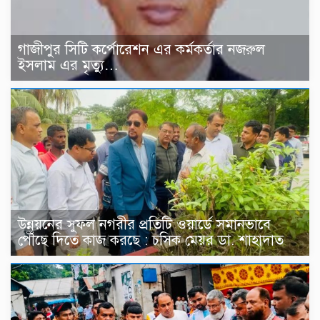
গাজীপুর সিটি কর্পোরেশন এর কর্মকর্তার নজরুল
ইসলাম এর মৃত্যু…
উন্নয়নের সুফল নগরীর প্রতিটি ওয়ার্ডে সমানভাবে
পৌঁছে দিতে কাজ করছে : চসিক মেয়র ডা. শাহাদাত