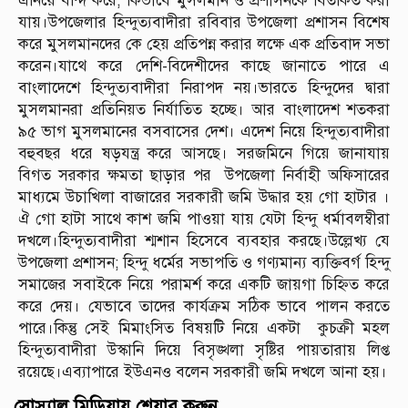
এনিয়ে বন্দি করে, কিভাবে মুসলমান ও প্রশাসনকে বিতর্কিত করা
যায়।উপজেলার হিন্দুত্যবাদীরা রবিবার উপজেলা প্রশাসন বিশেষ
করে মুসলমানদের কে হেয় প্রতিপন্ন করার লক্ষে এক প্রতিবাদ সভা
করেন।যাথে করে দেশি-বিদেশীদের কাছে জানাতে পারে এ
বাংলাদেশে হিন্দুত্যবাদীরা নিরাপদ নয়।ভারতে হিন্দুদের দ্বারা
মুসলমানরা প্রতিনিয়ত নির্যাতিত হচ্ছে। আর বাংলাদেশ শতকরা
৯৫ ভাগ মুসলমানের বসবাসের দেশ। এদেশ নিয়ে হিন্দুত্যবাদীরা
বহুবছর ধরে ষড়যন্ত্র করে আসছে। সরজমিনে গিয়ে জানাযায়
বিগত সরকার ক্ষমতা ছাড়ার পর উপজেলা নির্বাহী অফিসারের
মাধ্যমে উচাখিলা বাজারের সরকারী জমি উদ্ধার হয় গো হাটার ।
ঐ গো হাটা সাথে কাশ জমি পাওয়া যায় যেটা হিন্দু ধর্মাবলম্বীরা
দখলে।হিন্দুত্যবাদীরা শ্মশান হিসেবে ব্যবহার করছে।উল্লেখ্য যে
উপজেলা প্রশাসন; হিন্দু ধর্মের সভাপতি ও গণ্যমান্য ব্যক্তিবর্গ হিন্দু
সমাজের সবাইকে নিয়ে পরামর্শ করে একটি জায়গা চিহ্নিত করে
করে দেয়। যেভাবে তাদের কার্যক্রম সঠিক ভাবে পালন করতে
পারে।কিন্তু সেই মিমাংসিত বিষয়টি নিয়ে একটা কুচক্রী মহল
হিন্দুত্যবাদীরা উস্কানি দিয়ে বিসৃঙ্খলা সৃষ্টির পায়তারায় লিপ্ত
রয়েছে।এব্যাপারে ইউএনও বলেন সরকারী জমি দখলে আনা হয়।
সোস্যাল মিডিয়ায় শেয়ার করুন...