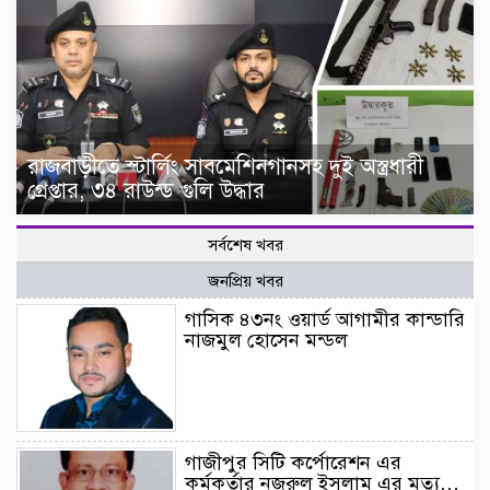
রাজবাড়ীতে স্টার্লিং সাবমেশিনগানসহ দুই অস্ত্রধারী
গ্রেপ্তার, ৩৪ রাউন্ড গুলি উদ্ধার
সর্বশেষ খবর
জনপ্রিয় খবর
গাসিক ৪৩নং ওয়ার্ড আগামীর কান্ডারি
নাজমুল হোসেন মন্ডল
গাজীপুর সিটি কর্পোরেশন এর
কর্মকর্তার নজরুল ইসলাম এর মৃত্যু…