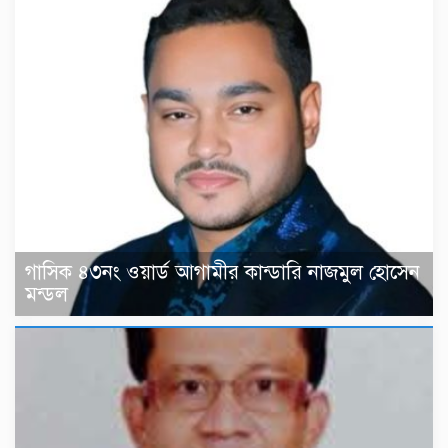
গাসিক ৪৩নং ওয়ার্ড আগামীর কান্ডারি নাজমুল হোসেন
মন্ডল