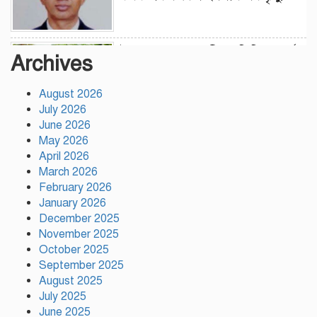
উন্নয়নের সুফল নগরীর প্রতিটি ওয়ার্ডে
Archives
সমানভাবে পৌঁছে দিতে কাজ করছে :
চসিক মেয়র ডা. শাহাদাত
August 2026
July 2026
টঙ্গীতে কড়ইতলা প্রিমিয়ার লিগের
June 2026
উদ্বোধন মাদক ও অপরাধমুক্ত যুবসমাজ
May 2026
গড়ার আহ্বান
April 2026
March 2026
February 2026
দেশে প্রথম সবুজ বিপ্লবের ডাক
January 2026
দিয়েছিলেন জিয়াউর রহমান :
পরিবেশমন্ত্রী
December 2025
November 2025
October 2025
রাজবাড়ীতে স্টার্লিং সাবমেশিনগানসহ
September 2025
দুই অস্ত্রধারী গ্রেপ্তার, ৩৪ রাউন্ড গুলি
August 2025
উদ্ধার
July 2025
June 2025