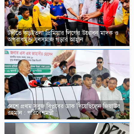
টঙ্গীতে কড়ইতলা প্রিমিয়ার লিগের উদ্বোধন মাদক ও
অপরাধমুক্ত যুবসমাজ গড়ার আহ্বান
দেশে প্রথম সবুজ বিপ্লবের ডাক দিয়েছিলেন জিয়াউর
রহমান : পরিবেশমন্ত্রী