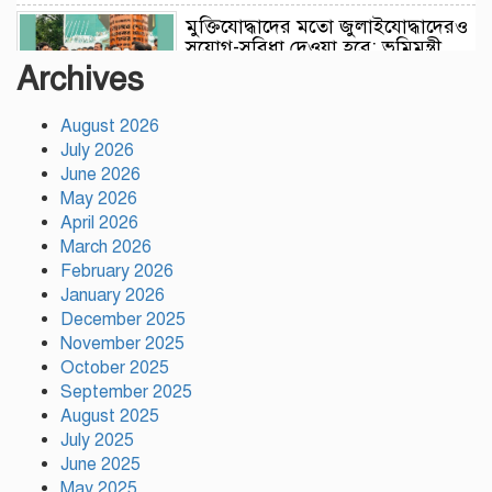
মুক্তিযোদ্ধাদের মতো জুলাইযোদ্ধাদেরও
সুযোগ-সুবিধা দেওয়া হবে: ভূমিমন্ত্রী
মিজানুর রহমান মিনু
Archives
August 2026
টঙ্গীতে নৈরাজ্য প্রতিরোধে স্বেচ্ছাসেবক
July 2026
দলের অবস্থান কর্মসূচি
June 2026
May 2026
April 2026
হাসিনাকে অডিও বার্তার সুযোগ দেওয়া
March 2026
ভারতের ‘ডাবল স্ট্যান্ডার্ড’: রিজভী
February 2026
January 2026
December 2025
November 2025
গাজীপুর সাংবাদিক সমিতির মাসব্যাপী
বৃক্ষরোপণ কর্মসূচির উদ্বোধন
October 2025
September 2025
August 2025
July 2025
গাজীপুরে নানা আয়োজনে জুলাই গণ-
June 2025
অভ্যুত্থান দিবস পালিত
May 2025