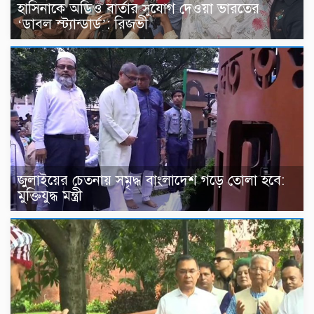
হাসিনাকে অডিও বার্তার সুযোগ দেওয়া ভারতের
‘ডাবল স্ট্যান্ডার্ড’: রিজভী
জুলাইয়ের চেতনায় সমৃদ্ধ বাংলাদেশ গড়ে তোলা হবে:
মুক্তিযুদ্ধ মন্ত্রী