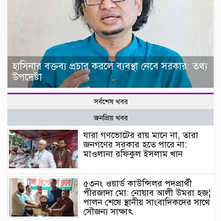
হাসিনার বক্তব্য প্রচার করলে ব্যবস্থা নেবে সরকার: তথ্য
উপদেষ্টা
সর্বশেষ খবর
জনপ্রিয় খবর
যারা গণভোটের রায় মানে না, তারা
জনগণের সরকার হতে পারে না:
মাওলানা রফিকুল ইসলাম খান
৫৩নং ওয়ার্ড কাউন্সিলর পদপ্রার্থী
পীরজাদা মো: নোয়াব আলী উমরা হজ¦
পালন শেষে স্থানীয় সাংবাদিকদের সাথে
সৌজন্য সাক্ষাৎ