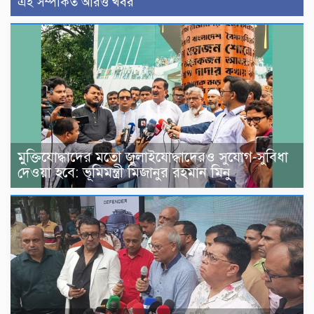
এই সম্পর্কিত আরও খবর
মুক্তিযোদ্ধাদের মতো জুলাইযোদ্ধাদেরও সুযোগ-সুবিধা
দেওয়া হবে: ভূমিমন্ত্রী মিজানুর রহমান মিনু