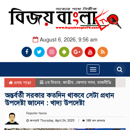
August 6, 2026, 9:56 am
Toggle
navigation
২য় ফিচার
,
জাতীয়
,
জেলার খবর
,
রাজনীতি
প্রথম পাতা
অন্তর্বর্তী সরকার কতদিন থাকবে সেটা প্রধান
উপদেষ্টা জানেন : খাদ্য উপদেষ্টা
Reporter Name
আপডেট Thursday, April 24, 2025
188 জন দেখেছে