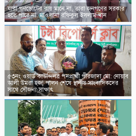
যারা গণভোটের রায় মানে না, তারা জনগণের সরকার
হতে পারে না: মাওলানা রফিকুল ইসলাম খান
৫৩নং ওয়ার্ড কাউন্সিলর পদপ্রার্থী পীরজাদা মো: নোয়াব
আলী উমরা হজ¦ পালন শেষে স্থানীয় সাংবাদিকদের
সাথে সৌজন্য সাক্ষাৎ