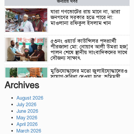
জনপ্রিয় খবর
যারা গণভোটের রায় মানে না, তারা
জনগণের সরকার হতে পারে না:
মাওলানা রফিকুল ইসলাম খান
৫৩নং ওয়ার্ড কাউন্সিলর পদপ্রার্থী
পীরজাদা মো: নোয়াব আলী উমরা হজ¦
পালন শেষে স্থানীয় সাংবাদিকদের সাথে
সৌজন্য সাক্ষাৎ
মুক্তিযোদ্ধাদের মতো জুলাইযোদ্ধাদেরও
সুযোগ-সুবিধা দেওয়া হবে: ভূমিমন্ত্রী
মিজানুর রহমান মিনু
Archives
August 2026
টঙ্গীতে নৈরাজ্য প্রতিরোধে স্বেচ্ছাসেবক
July 2026
দলের অবস্থান কর্মসূচি
June 2026
May 2026
April 2026
হাসিনাকে অডিও বার্তার সুযোগ দেওয়া
March 2026