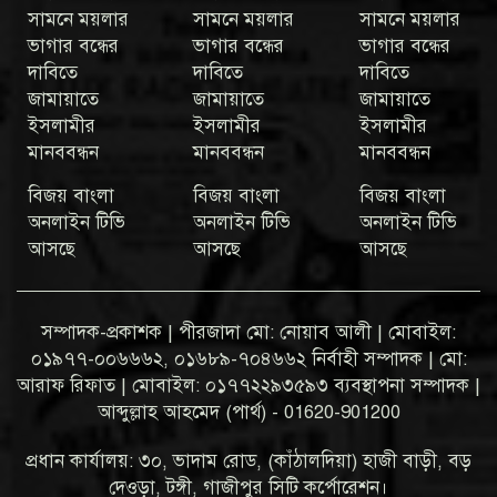
সামনে ময়লার
সামনে ময়লার
সামনে ময়লার
ভাগার বন্ধের
ভাগার বন্ধের
ভাগার বন্ধের
দাবিতে
দাবিতে
দাবিতে
জামায়াতে
জামায়াতে
জামায়াতে
ইসলামীর
ইসলামীর
ইসলামীর
মানববন্ধন
মানববন্ধন
মানববন্ধন
বিজয় বাংলা
বিজয় বাংলা
বিজয় বাংলা
অনলাইন টিভি
অনলাইন টিভি
অনলাইন টিভি
আসছে
আসছে
আসছে
সম্পাদক-প্রকাশক | পীরজাদা মো: নোয়াব আলী | মোবাইল:
০১৯৭৭-০০৬৬৬২, ০১৬৮৯-৭০৪৬৬২ নির্বাহী সম্পাদক | মো:
আরাফ রিফাত | মোবাইল: ০১৭৭২২৯৩৫৯৩ ব্যবস্থাপনা সম্পাদক |
আব্দুল্লাহ আহমেদ (পার্থ) - 01620-901200
প্রধান কার্যালয়: ৩০, ভাদাম রোড, (কাঁঠালদিয়া) হাজী বাড়ী, বড়
দেওড়া, টঙ্গী, গাজীপুর সিটি কর্পোরেশন।