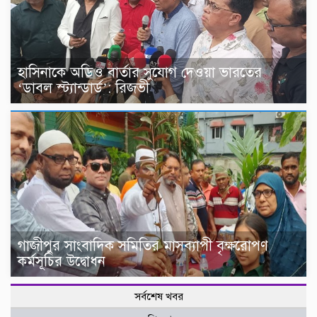
হাসিনাকে অডিও বার্তার সুযোগ দেওয়া ভারতের
‘ডাবল স্ট্যান্ডার্ড’: রিজভী
গাজীপুর সাংবাদিক সমিতির মাসব্যাপী বৃক্ষরোপণ
কর্মসূচির উদ্বোধন
সর্বশেষ খবর