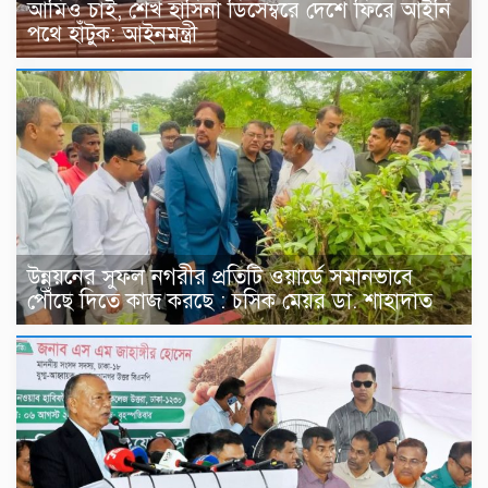
আমিও চাই, শেখ হাসিনা ডিসেম্বরে দেশে ফিরে আইনি
পথে হাঁটুক: আইনমন্ত্রী
উন্নয়নের সুফল নগরীর প্রতিটি ওয়ার্ডে সমানভাবে
পৌঁছে দিতে কাজ করছে : চসিক মেয়র ডা. শাহাদাত