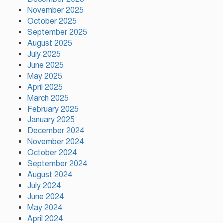
November 2025
নতুন কোনো ফ্যাসিবাদকে মাথাচাড়া
দিয়ে উঠতে দেওয়া হবে না: ছাত্র
October 2025
জমিয়ত
September 2025
August 2025
July 2025
আমিও চাই, শেখ হাসিনা ডিসেম্বরে
June 2025
দেশে ফিরে আইনি পথে হাঁটুক:
May 2025
আইনমন্ত্রী
April 2025
March 2025
February 2025
ফ্যাসিস্ট আওয়ামীলীগ দেশের জাতি
গঠনের ভিত্তিকে পিছিয়ে দিয়েছে:
January 2025
প্রধানমন্ত্রীর উপদেষ্টা
December 2024
November 2024
October 2024
দুর্গাপূজায় আসছে সালমার নতুন গান,
September 2024
রেকর্ড সম্পন্ন
August 2024
July 2024
June 2024
গাজীপুরে শ্রমিক কল্যাণ ফেডারেশনের
May 2024
দায়িত্বশীল সমাবেশ অনুষ্ঠিত
April 2024