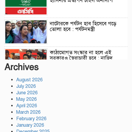
হাসিনার প্রত্যর্পণ চাইল এনসিপি
নাটোরকে পর্যটন হাব হিসেবে গড়ে
তোলা হবে : পর্যটনমন্ত্রী
কাঠামোগত সংস্কার না হলে এই
সরকারও স্বৈরাচারী হবে : নাহিদ
ইসলাম
Archives
August 2026
সাকিবকে দেশে ফেরানো নিয়ে আগের
July 2026
অবস্থান থেকে সরে গেলেন ক্রীড়া
প্রতিমন্ত্রী
June 2026
May 2026
April 2026
বৃক্ষরোপণে পরিবেশের ভারসাম্য ও
March 2026
সমৃদ্ধ বাংলাদেশ গড়ার ডাক:
February 2026
পিরোজপুরে বৃক্ষমেলা উদ্বোধন
January 2026
December 2025