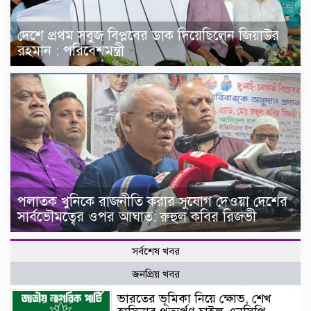
দেশে প্রথম সবুজ বিপ্লবের ডাক দিয়েছিলেন জিয়াউর
রহমান : পরিবেশমন্ত্রী
পলাতক খুনিকে রাজনীতি করার সুযোগ দেওয়া দেশের
সার্বভৌমত্বের ওপর আঘাত: রুহুল কবির রিজভী
সর্বশেষ খবর
জনপ্রিয় খবর
ভারতের ভূমিকা নিয়ে ক্ষোভ, শেখ