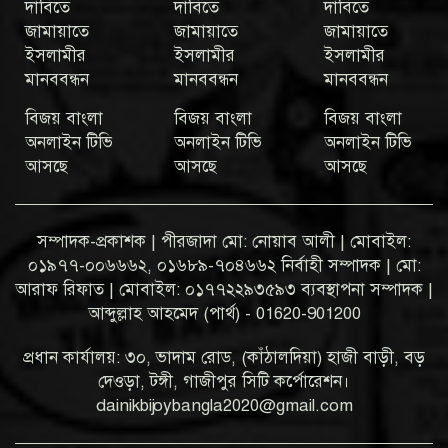
দাবিতে
দাবিতে
দাবিতে
জামায়াতে
জামায়াতে
জামায়াতে
ইসলামীর
ইসলামীর
ইসলামীর
মানববন্ধন
মানববন্ধন
মানববন্ধন
বিজয় বাংলা
বিজয় বাংলা
বিজয় বাংলা
অনলাইন টিভি
অনলাইন টিভি
অনলাইন টিভি
আসছে
আসছে
আসছে
সম্পাদক-প্রকাশক | পীরজাদা মো: নোয়াব আলী | মোবাইল:
০১৯৭৭-০০৬৬৬২, ০১৬৮৯-৭০৪৬৬২ নির্বাহী সম্পাদক | মো:
আরাফ রিফাত | মোবাইল: ০১৭৭২২৯৩৫৯৩ ব্যবস্থাপনা সম্পাদক |
আব্দুল্লাহ আহমেদ (পার্থ) - 01620-901200
প্রধান কার্যালয়: ৩০, ভাদাম রোড, (কাঁঠালদিয়া) হাজী বাড়ী, বড়
দেওড়া, টঙ্গী, গাজীপুর সিটি কর্পোরেশন।
dainikbijoybangla2020@gmail.com