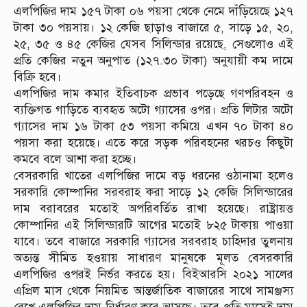
এলপিজির দাম ১৫৭ টাকা ০৬ পয়সা থেকে নেমে দাঁড়িয়েছে ১২৭
টাকা ৩০ পয়সায়। ১২ কেজি ছাড়াও বাজারে ৫, সাড়ে ১৫, ২০,
২৫, ৩৫ ও ৪৫ কেজির যেসব সিলিন্ডার রয়েছে, সেগুলোও এই
প্রতি কেজির নতুন অনুপাত (১২৭.৩০ টাকা) অনুযায়ী কম দামে
বিক্রি হবে।
এলপিজির দাম কমার ইতিবাচক প্রভাব পড়েছে গণপরিবহন ও
ব্যক্তিগত গাড়িতে ব্যবহৃত অটো গ্যাসের ওপর। প্রতি লিটার অটো
গ্যাসের দাম ১৬ টাকা ৫৩ পয়সা কমিয়ে এখন ৭০ টাকা ৪০
পয়সা করা হয়েছে। এতে করে সড়ক পরিবহনের খরচও কিছুটা
কমবে বলে আশা করা হচ্ছে।
বেসরকারি খাতের এলপিজির দামে বড় ধরনের ওঠানামা হলেও
সরকারি কোম্পানির সরবরাহ করা সাড়ে ১২ কেজি সিলিন্ডারের
দাম বরাবরের মতোই অপরিবর্তিত রাখা হয়েছে। রাষ্ট্রায়ত্ত
কোম্পানির এই সিলিন্ডারটি আগের মতোই ৮২৫ টাকায় পাওয়া
যাবে। তবে বাজারে সরকারি গ্যাসের সরবরাহ চাহিদার তুলনায়
অত্যন্ত সীমিত হওয়ায় সাধারণ মানুষকে মূলত বেসরকারি
এলপিজির ওপরই নির্ভর করতে হয়। বিইআরসি ২০২১ সালের
এপ্রিল মাস থেকে নিয়মিত আন্তর্জাতিক বাজারের সাথে সামঞ্জস্য