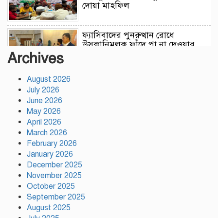
দোয়া মাহফিল
ফ্যাসিবাদের পুনরুত্থান রোধে
উসকানিমূলক ফাঁদে পা না দেওয়ার
আহ্বান স্বরাষ্ট্রমন্ত্রীর
Archives
August 2026
রাজধানীতে গোপন বৈঠক, আওয়ামী
July 2026
লীগের ৬ নেতাকর্মী গ্রেপ্তার
June 2026
May 2026
April 2026
কালিয়াকৈরে সাড়ে ৪৬ লাখ টাকায়
March 2026
ব্যয়ে সড়ক উন্নয়ন কাজের উদ্বোধন
February 2026
January 2026
December 2025
November 2025
হিন্দু পরিবারের মেয়ের বিয়েতে মুসলিম
October 2025
প্রতিবেশীদের মানবিক সহযোগিতা,
সম্প্রীতির উজ্জ্বল দৃষ্টান্ত আউচপাড়ায়!
September 2025
August 2025