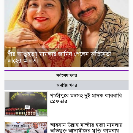
স্ত্রীর আত্মহত্যা মামলায় জামিন পেলেন অভিনেতা
জাহের আলভী
সর্বশেষ খবর
জনপ্রিয় খবর
গাজীপুরে মদসহ দুই মাদক কারবারি
গ্রেফতার
আহসান উল্লাহ মাস্টার হত্যা মামলায়
অভিযুক্ত আসামীদের মুক্তি কামনায়