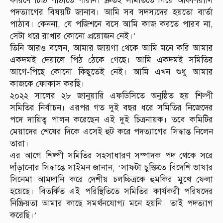
কারণে চিঠি পাঠাতে পরিনি। দ্রুতই সমিতিতে গিয়ে অফিশিয়ালি
পদত্যাগের বিষয়টি জানাব। আমি সব সদস্যদের হয়তো বার্তা
পাঠাব। কেননা, যে পজিশনে বসে আমি কাজ করতে পারব না,
সেটা ধরে রাখার কোনো প্রয়োজন নেই।’
তিনি আরও বলেন, আমার জায়গা থেকে আমি মনে করি আমার
একদমই দেয়ালে পিঠ ঠেকে গেছে। আমি একদমই সমিতির
আগে-পিছে কোনো কিছুতেই নেই। আমি এখন শুধু আমার
কাজকে ফোকাস করছি।
২০২২ সালের ২৮ জানুয়ারি এফডিসিতে অনুষ্ঠিত হয় শিল্পী
সমিতির নির্বাচন। এরপর গত দুই বছর ধরে সমিতির নিজেদের
পদে দায়িত্ব পালন করেছেন এই দুই চিত্রনায়ক। তবে কমিটির
মেয়াদের শেষের দিকে এসেই হুট করে পদত্যাগের সিদ্ধান্ত নিলেন
তারা।
এর আগে শিল্পী সমিতির সহসাধারণ সম্পাদক পদ থেকে সরে
দাঁড়ানোর সিদ্ধান্তে সাইমন জানান, ‘সাফটা চুক্তিতে বিদেশি ভাষার
সিনেমা আমদানি করে দেশীয় চলচ্চিত্রকে হুমকির মুখে ফেলা
হয়েছে। বিতর্কিত এই পরিস্থিতিতে সমিতির কার্যকরী পরিষদের
নিষ্ক্রিয়তা আমার কাছে সমর্থনযোগ্য মনে হয়নি। তাই পদত্যাগ
করেছি।’