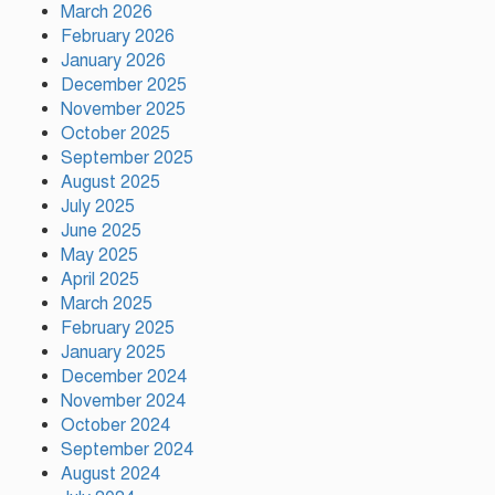
বৃক্ষরোপণে পরিবেশের ভারসাম্য ও
March 2026
সমৃদ্ধ বাংলাদেশ গড়ার ডাক:
February 2026
পিরোজপুরে বৃক্ষমেলা উদ্বোধন
January 2026
December 2025
November 2025
নতুন কোনো ফ্যাসিবাদকে মাথাচাড়া
দিয়ে উঠতে দেওয়া হবে না: ছাত্র
October 2025
জমিয়ত
September 2025
August 2025
July 2025
আমিও চাই, শেখ হাসিনা ডিসেম্বরে
June 2025
দেশে ফিরে আইনি পথে হাঁটুক:
May 2025
আইনমন্ত্রী
April 2025
March 2025
February 2025
ফ্যাসিস্ট আওয়ামীলীগ দেশের জাতি
গঠনের ভিত্তিকে পিছিয়ে দিয়েছে:
January 2025
প্রধানমন্ত্রীর উপদেষ্টা
December 2024
November 2024
October 2024
দুর্গাপূজায় আসছে সালমার নতুন গান,
September 2024
রেকর্ড সম্পন্ন
August 2024