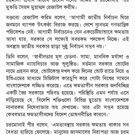
রহমান। প্রধান অতিথি ছিলেন দলের আমির ও চরমোনাই পীর
মুফতি সৈয়দ মুহাম্মদ রেজাউল করীম।
বক্তব্যে রেজাউল করিম বলেন, ‘আগামী জাতীয় নির্বাচন ঘিরে
জনমনে ব্যাপক উৎকণ্ঠা বিরাজ করছে। দেশে ন্যূনতম গণতান্ত্রিক
পরিবেশও নেই। আগামী নির্বাচনেও যেন একচেটিয়াভাবে ক্ষমতায়
আসা যায়, সরকার সে লক্ষ্যেই সবরকম পদক্ষেপ নিচ্ছে। এই
অবস্থায় জাতীয় সরকার ছাড়া সুষ্ঠু নির্বাচন সম্ভব নয়।’
তিনি বলেন, ‘স্বাধীনতার মূল চেতনা- সাম্য, মানবিক মর্যাদা ও
সামাজিক ন্যায়বিচার আজ ভূলুণ্ঠিত। বর্তমান সরকার ভোটের
নামে প্রহসন করে, ভোটকেন্দ্র দখল করে দিনের ভোট রাতে নিয়ে ও
ইভিএমের মাধ্যমে ডিজিটাল কারচুপি করে গোটা বিশ্বের সামনে
বাংলাদেশকে লজ্জিত করেছে। এতে ক্ষমতাসীন সরকার জনবিচ্ছিন্ন
একটি স্বৈর সরকারে পরিণত হয়েছে। পরিস্থিতি এমন পর্যায় এসে
দাঁড়িয়েছে যে, বিদেশি শক্তিগুলো বিভিন্ন ছুতোয় বাংলাদেশকে
নানারকম নিষেধাজ্ঞার ভয় দেখাচ্ছে। আর এটা সম্ভব হয়েছে
কেবলমাত্র ক্ষমতাসীনদের বিদেশ তোষণনীতির কারণে।’
চরমোনাই পীর বলেন, ‘এমতাবস্থায় সরকার ক্ষমতায় থাকার সব
বৈধতা হারিয়ে ফেলেছে। মানুষের জানমালের নিরাপত্তা আজ চরম