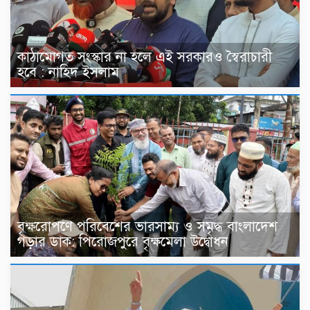
কাঠামোগত সংস্কার না হলে এই সরকারও স্বৈরাচারী
হবে : নাহিদ ইসলাম
বৃক্ষরোপণে পরিবেশের ভারসাম্য ও সমৃদ্ধ বাংলাদেশ
গড়ার ডাক: পিরোজপুরে বৃক্ষমেলা উদ্বোধন