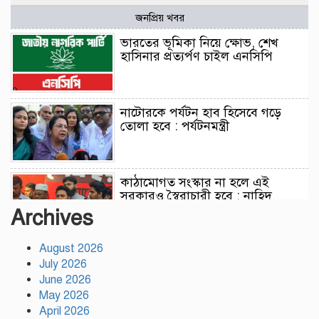
জনপ্রিয় খবর
ভারতের ভূমিকা নিয়ে ক্ষোভ, শেখ
হাসিনার প্রত্যর্পণ চাইল এনসিপি
নাটোরকে পর্যটন হাব হিসেবে গড়ে
তোলা হবে : পর্যটনমন্ত্রী
কাঠামোগত সংস্কার না হলে এই
সরকারও স্বৈরাচারী হবে : নাহিদ
ইসলাম
Archives
August 2026
সাকিবকে দেশে ফেরানো নিয়ে আগের
July 2026
অবস্থান থেকে সরে গেলেন ক্রীড়া
প্রতিমন্ত্রী
June 2026
May 2026
April 2026