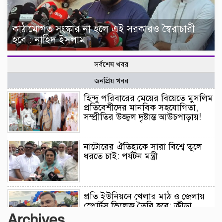
কাঠামোগত সংস্কার না হলে এই সরকারও স্বৈরাচারী
হবে : নাহিদ ইসলাম
সর্বশেষ খবর
জনপ্রিয় খবর
হিন্দু পরিবারের মেয়ের বিয়েতে মুসলিম
প্রতিবেশীদের মানবিক সহযোগিতা,
সম্প্রীতির উজ্জ্বল দৃষ্টান্ত আউচপাড়ায়!
নাটোরের ঐতিহ্যকে সারা বিশ্বে তুলে
ধরতে চাই: পর্যটন মন্ত্রী
প্রতি ইউনিয়নে খেলার মাঠ ও জেলায়
স্পোর্টস ভিলেজ তৈরি হবে: ক্রীড়া
প্রতিমন্ত্রী
Archives