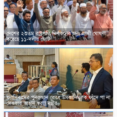
দেশের ২৩তম রাষ্ট্রপতি নির্বাচনের জন্য প্রার্থী ঘোষণা
করেছে ১১-দলীয় জোট
ফ্যাসিবাদের পুনরুত্থান রোধে উসকানিমূলক ফাঁদে পা না
দেওয়ার আহ্বান স্বরাষ্ট্রমন্ত্রীর