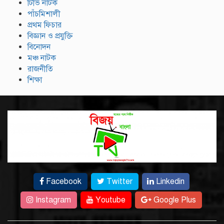
টিভি নাটক
পাঁচমিশালী
প্রথম ফিচার
বিজ্ঞান ও প্রযুক্তি
বিনোদন
মঞ্চ নাটক
রাজনীতি
শিক্ষা
Facebook
Twitter
Linkedin
Instagram
Youtube
Google Plus