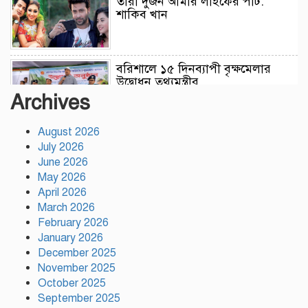
তারা দুজন আমার লাইফের পার্ট:
শাকিব খান
বরিশালে ১৫ দিনব্যাপী বৃক্ষমেলার
উদ্বোধন তথ্যমন্ত্রীর
Archives
আনন্দ টিভির সাংবাদিক শেখ রাজিব
August 2026
হাসানের মৃত্যুতে গভীর শোক
July 2026
জানিয়েছেন টঙ্গী রিপোর্টার্স ক্লাবের
June 2026
সভাপতি পীরজাদা মো: নোয়াব আলী
May 2026
April 2026
সেন্টমার্টিনে ২০ হাজার চারা রোপণ
March 2026
করবে কোস্ট গার্ড
February 2026
January 2026
December 2025
November 2025
নারায়ণগঞ্জে চালককে হত্যা করে
October 2025
অটোরিকশা ছিনতাই, গ্রেপ্তার ২
September 2025