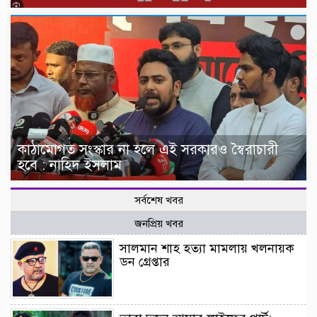
কাঠামোগত সংস্কার না হলে এই সরকারও স্বৈরাচারী
হবে : নাহিদ ইসলাম
সর্বশেষ খবর
জনপ্রিয় খবর
সালমান শাহ হত্যা মামলায় খলনায়ক
ডন গ্রেপ্তার