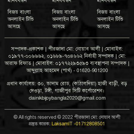
মানববন্ধন
মানববন্ধন
মানববন্ধন
বিজয় বাংলা
বিজয় বাংলা
বিজয় বাংলা
অনলাইন টিভি
অনলাইন টিভি
অনলাইন টিভি
আসছে
আসছে
আসছে
সম্পাদক-প্রকাশক | পীরজাদা মো: নোয়াব আলী | মোবাইল:
০১৯৭৭-০০৬৬৬২, ০১৬৮৯-৭০৪৬৬২ নির্বাহী সম্পাদক | মো:
আরাফ রিফাত | মোবাইল: ০১৭৭২২৯৩৫৯৩ ব্যবস্থাপনা সম্পাদক |
আব্দুল্লাহ আহমেদ (পার্থ) - 01620-901200
প্রধান কার্যালয়: ৩০, ভাদাম রোড, (কাঁঠালদিয়া) হাজী বাড়ী, বড়
দেওড়া, টঙ্গী, গাজীপুর সিটি কর্পোরেশন।
dainikbijoybangla2020@gmail.com
© All rights reserved © 2022 পীরজাদা মো: নোয়াব আলী
প্রস্তুত কারক:
LaksamIT -01712808501