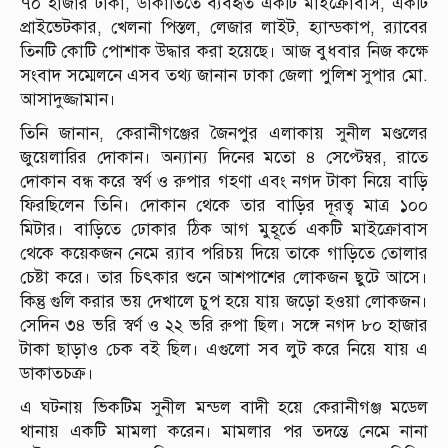
৭০ হাজার টাকা, ডাকাতিতে ব্যবহৃত একটি মাইক্রোবাস, একটি
প্রাইভেটকার, খেলনা পিস্তল, লেজার লাইট, হ্যান্ডকাপ, র‌্যাবের
তিনটি কোটি পোশাক উদ্ধার করা হয়েছে। আজ বুধবার নিজ কক্ষে
সংবাদ সম্মেলনে এসব তথ্য জানান ঢাকা জেলা পুলিশ সুপার মো.
আসাদুজ্জামান।
তিনি জানান, কেরানীগঞ্জের জৈনপুর এলাকায় সুনীল মণ্ডলের
জুয়েলারির দোকান। অন্যান্য দিনের মতো ৪ সেপ্টেম্বর, রাতে
দোকান বন্ধ করে স্বর্ণ ও রুপার গহণা এবং নগদ টাকা নিয়ে বাড়ি
ফিরছিলেন তিনি। দোকান থেকে তার বাড়ির দূরত্ব মাত্র ১০০
মিটার। বাড়িতে ঢোকার ঠিক আগ মুহূর্তে একটি মাইক্রোবাস
থেকে কয়েকজন নেমে র‌্যাব পরিচয় দিয়ে তাকে গাড়িতে তোলার
চেষ্টা করে। তার চিৎকার শুনে আশপাশের লোকজন ছুটে আসে।
কিন্তু গুলি করার ভয় দেখালে চুপ হয়ে যায় জড়ো হওয়া লোকজন।
সেদিন ৩৪ ভরি স্বর্ণ ও ২২ ভরি রুপা ছিল। সঙ্গে নগদ ৮০ হাজার
টাকা ছাড়াও চেক বই ছিল। এগুলো সব লুট করে নিয়ে যায় এ
ডাকাতচক্র।
এ ঘটনায় ভিকটিম সুনীল মন্ডল বাদী হয়ে কেরানীগঞ্জ মডেল
থানায় একটি মামলা করেন। মামলার পর তদন্তে নেমে নানা