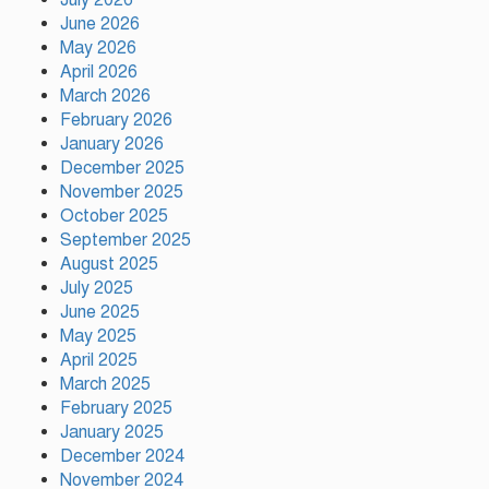
ব্যয়ে সড়ক উন্নয়ন কাজের উদ্বোধন
June 2026
May 2026
April 2026
হিন্দু পরিবারের মেয়ের বিয়েতে মুসলিম
March 2026
প্রতিবেশীদের মানবিক সহযোগিতা,
February 2026
সম্প্রীতির উজ্জ্বল দৃষ্টান্ত আউচপাড়ায়!
January 2026
December 2025
November 2025
নাটোরের ঐতিহ্যকে সারা বিশ্বে তুলে
October 2025
ধরতে চাই: পর্যটন মন্ত্রী
September 2025
August 2025
July 2025
প্রতি ইউনিয়নে খেলার মাঠ ও জেলায়
June 2025
স্পোর্টস ভিলেজ তৈরি হবে: ক্রীড়া
May 2025
প্রতিমন্ত্রী
April 2025
March 2025
February 2025
অস্ট্রেলিয়ার বিপক্ষে টেস্ট সিরিজ ৫৪
January 2025
রানের ব্যবধানে হারল বাংলাদেশ
December 2024
November 2024