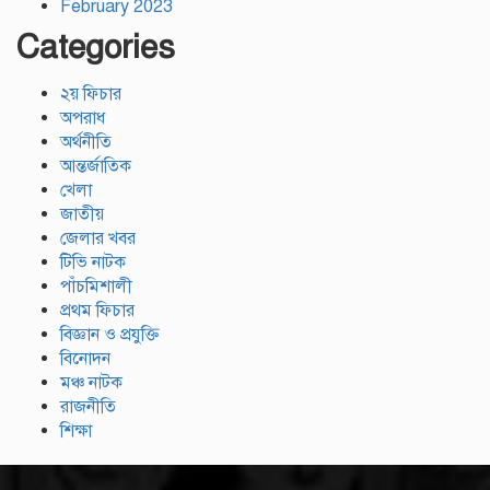
February 2023
Categories
২য় ফিচার
অপরাধ
অর্থনীতি
আন্তর্জাতিক
খেলা
জাতীয়
জেলার খবর
টিভি নাটক
পাঁচমিশালী
প্রথম ফিচার
বিজ্ঞান ও প্রযুক্তি
বিনোদন
মঞ্চ নাটক
রাজনীতি
শিক্ষা