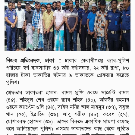
নিজস্ব প্রতিবেদক, ঢাকা ::
ঢাকার কেরানীগঞ্জে র‌্যাব-পুলিশ
পরিচয়ে স্বর্ণ ব্যবসায়ীর ৩৪ ভরি স্বর্ণালঙ্কার, ২২ ভরি রূপা, ৮০
হাজার টাকা ডাকাতির ঘটনায় ৯ ডাকাতকে গ্রেফতার করেছে
পুলিশ।
গ্রেফতার ডাকাতরা হলেন- বাদল মুন্সি ওরফে সার্জেন্ট বাদল
(৪৫), শহিদুল শেখ ওরফে র‌্যাব শহিদ (৪০), অলিউর রহমান
ওরফে ক্যাপ্টেন ওলি (৪২), সাঈদ মনির আল মাহমুদ (৩৭), সবুজ
খান (৫২), ইব্রাহিম (৩৬), লাবু শরীফ (৪৮), রুবেল (২৭),
মোশাররফ হোসেন (৩৯)। তাদের বিরুদ্ধে একাধিক মামলা রয়েছে
বলে জানিয়েছেন পুলিশ। এসময় ডাকাতদের কাছ থেকে লুন্ঠিত