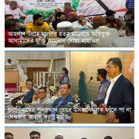
আহসান উল্লাহ মাস্টার হত্যা মামলায় অভিযুক্ত
আসামীদের মুক্তি কামনায় দোয়া মাহফিল
ফ্যাসিবাদের পুনরুত্থান রোধে উসকানিমূলক ফাঁদে পা না
দেওয়ার আহ্বান স্বরাষ্ট্রমন্ত্রীর