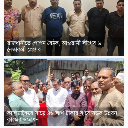
রাজধানীতে গোপন বৈঠক, আওয়ামী লীগের ৬
নেতাকর্মী গ্রেপ্তার
কালিয়াকৈরে সাড়ে ৪৬ লাখ টাকায় ব্যয়ে সড়ক উন্নয়ন
কাজের উদ্বোধন