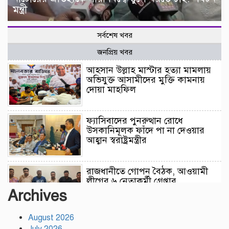
মন্ত্রী
সর্বশেষ খবর
জনপ্রিয় খবর
আহসান উল্লাহ মাস্টার হত্যা মামলায়
অভিযুক্ত আসামীদের মুক্তি কামনায়
দোয়া মাহফিল
ফ্যাসিবাদের পুনরুত্থান রোধে
উসকানিমূলক ফাঁদে পা না দেওয়ার
আহ্বান স্বরাষ্ট্রমন্ত্রীর
রাজধানীতে গোপন বৈঠক, আওয়ামী
লীগের ৬ নেতাকর্মী গ্রেপ্তার
Archives
August 2026
কালিয়াকৈরে সাড়ে ৪৬ লাখ টাকায়
July 2026