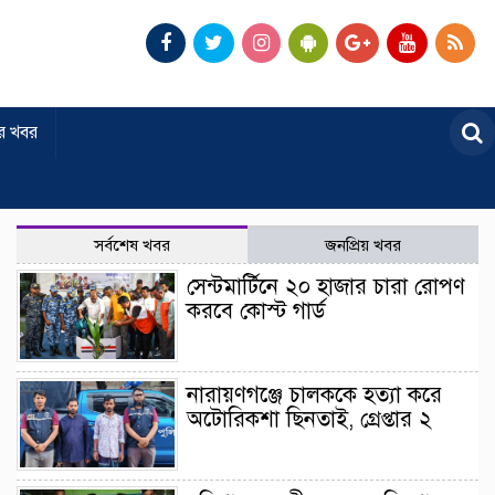
র খবর
সর্বশেষ খবর
জনপ্রিয় খবর
সেন্টমার্টিনে ২০ হাজার চারা রোপণ
করবে কোস্ট গার্ড
নারায়ণগঞ্জে চালককে হত্যা করে
অটোরিকশা ছিনতাই, গ্রেপ্তার ২