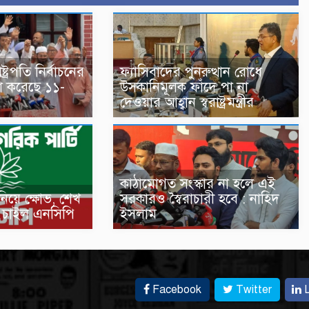
্রপতি নির্বাচনের
ফ্যাসিবাদের পুনরুত্থান রোধে
ষণা করেছে ১১-
উসকানিমূলক ফাঁদে পা না
দেওয়ার আহ্বান স্বরাষ্ট্রমন্ত্রীর
কাঠামোগত সংস্কার না হলে এই
নিয়ে ক্ষোভ, শেখ
সরকারও স্বৈরাচারী হবে : নাহিদ
পণ চাইল এনসিপি
ইসলাম
Facebook
Twitter
L