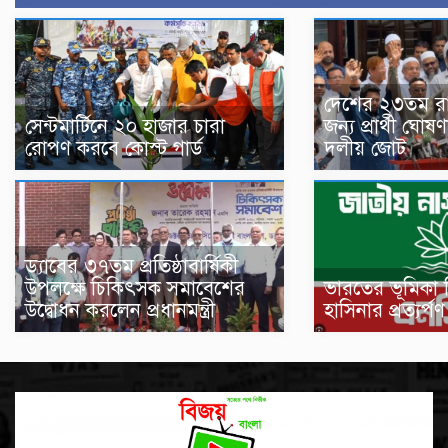
দেশের ২৩তম রাষ্ট
সেন্টমার্টিনে ২০ হাজার চারা
জন্য প্রার্থী ঘো
রোপণ করবে কোস্ট গার্ড
দলীয় জোট
ড্যাবের ৩৭তম প্রতিষ্ঠাবার্ষিকী
উপলক্ষে চিকিৎসক সমাবেশের
ভারতের ভূমিকা 
উদ্বোধন করলেন প্রধানমন্ত্রী
হাসিনার প্রত্যর্