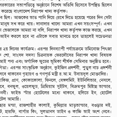
 সরকারের সভাপতিত্বে অনুষ্ঠানে বিশেষ অতিথি হিসেবে উপস্থিত ছিলেন
করেছে বাংলাদেশ নিরাপদ খাদ্য কর্তৃপক্ষ।
র অভাব ছিল। আজকের ভাত পানি দিয়ে রেখে দিতে হয়েছে পরের দিন সেটা
 মানুষ সখ করে খায়। দানাদার খাদ্যে আমরা এখন সয়ংসম্পূর্ণ। এখন
এখন ভেজালকে আমরা না বলি, নিরাপদ খাদ্য কর্তৃপক্ষ কাজ করছে, এখন
্য আইন করলে হবে না এটাকে সবার মানতে হবে তাহলেই সচেতনতা
ভালের ২য় দিনের কার্যক্রম। এরপর দিনব্যাপী পর্যায়ক্রমে ডমিনোজ পিৎজা
্যাজিক শো, সাংসদ সদস্য চিত্রনায়ক ফেরদৌসের নিরাপদ খাদ্য বিষয়ক
 জিআই পণ্য এবং অর্গানিক ফুডের ভূমিকা শীর্ষক সেমিনার অনুষ্ঠিত হবে।
া। এরপর সাংস্কৃতিক অনুষ্ঠান, কুইজিন প্রদর্শনী, পুতুল নাচ প্রদর্শনী
সেবে থাকবেন গৃহায়ণ ও গণপূর্ত মন্ত্রী র.আ.ম. উবায়দুল মোক্তাদির।
 আকিজ, প্রাণ, কোকাকোলা, ফিনলে, বেঙ্গলমিট, ইউনিলিভার, নেসলে,
, বনফুল, ওয়েলফুড, প্রিমিয়াম সুইটস, বিক্রমপুর মিষ্টান্ন ভান্ডার,
ক, ননী। ফাইভ স্টার হোটেলের মধ্যে থাকবে, হলিডে ইন, হোটেল
 হোটেল আমারি।
ার মন্ডা, রাজশাহীর কালাই, কুমিল্লার মাতৃভান্ডার, বগুড়ার দই,
া হট, হারফি, বার্গার কিং, সুলতানস ডাইন ও কাচ্চি ভাই অংশ নেবে।