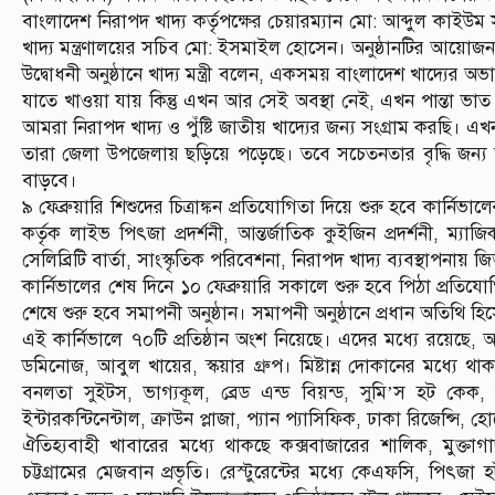
বাংলাদেশ নিরাপদ খাদ্য কর্তৃপক্ষের চেয়ারম্যান মো: আব্দুল কাইউম
খাদ্য মন্ত্রণালয়ের সচিব মো: ইসমাইল হোসেন। অনুষ্ঠানটির আয়োজন 
উদ্বোধনী অনুষ্ঠানে খাদ্য মন্ত্রী বলেন, একসময় বাংলাদেশ খাদ্যে
যাতে খাওয়া যায় কিন্তু এখন আর সেই অবস্থা নেই, এখন পান্তা ভাত
আমরা নিরাপদ খাদ্য ও পুঁষ্টি জাতীয় খাদ্যের জন্য সংগ্রাম করছি। 
তারা জেলা উপজেলায় ছড়িয়ে পড়েছে। তবে সচেতনতার বৃদ্ধি জন
বাড়বে।
৯ ফেব্রুয়ারি শিশুদের চিত্রাঙ্কন প্রতিযোগিতা দিয়ে শুরু হবে কার্নি
কর্তৃক লাইভ পিৎজা প্রদর্শনী, আন্তর্জাতিক কুইজিন প্রদর্শনী, ম
সেলিব্রিটি বার্তা, সাংস্কৃতিক পরিবেশনা, নিরাপদ খাদ্য ব্যবস্থাপনায়
কার্নিভালের শেষ দিনে ১০ ফেব্রুয়ারি সকালে শুরু হবে পিঠা প্রতিযোগিত
শেষে শুরু হবে সমাপনী অনুষ্ঠান। সমাপনী অনুষ্ঠানে প্রধান অতিথি হি
এই কার্নিভালে ৭০টি প্রতিষ্ঠান অংশ নিয়েছে। এদের মধ্যে রয়েছে,
ডমিনোজ, আবুল খায়ের, স্কয়ার গ্রুপ। মিষ্টান্ন দোকানের মধ্যে থাকবে
বনলতা সুইটস, ভাগ্যকূল, ব্রেড এন্ড বিয়ন্ড, সুমি’স হট কে
ইন্টারকন্টিনেন্টাল, ক্রাউন প্লাজা, প্যান প্যাসিফিক, ঢাকা রিজেন্সি,
ঐতিহ্যবাহী খাবারের মধ্যে থাকছে কক্সবাজারের শালিক, মুক্তাগাছ
চট্টগ্রামের মেজবান প্রভৃতি। রেস্টুরেন্টের মধ্যে কেএফসি, পিৎজ