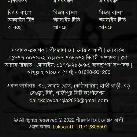
মানববন্ধন
মানববন্ধন
মানববন্ধন
বিজয় বাংলা
বিজয় বাংলা
বিজয় বাংলা
অনলাইন টিভি
অনলাইন টিভি
অনলাইন টিভি
আসছে
আসছে
আসছে
সম্পাদক-প্রকাশক | পীরজাদা মো: নোয়াব আলী | মোবাইল:
০১৯৭৭-০০৬৬৬২, ০১৬৮৯-৭০৪৬৬২ নির্বাহী সম্পাদক | মো:
আরাফ রিফাত | মোবাইল: ০১৭৭২২৯৩৫৯৩ ব্যবস্থাপনা সম্পাদক |
আব্দুল্লাহ আহমেদ (পার্থ) - 01620-901200
প্রধান কার্যালয়: ৩০, ভাদাম রোড, (কাঁঠালদিয়া) হাজী বাড়ী, বড়
দেওড়া, টঙ্গী, গাজীপুর সিটি কর্পোরেশন।
dainikbijoybangla2020@gmail.com
© All rights reserved © 2022 পীরজাদা মো: নোয়াব আলী
প্রস্তুত কারক:
LaksamIT -01712808501