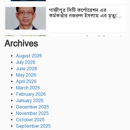
গাজীপুর সিটি কর্পোরেশন এর
কর্মকর্তার নজরুল ইসলাম এর মৃত্যু…
উন্নয়নের সুফল নগরীর প্রতিটি ওয়ার্ডে
Archives
সমানভাবে পৌঁছে দিতে কাজ করছে :
চসিক মেয়র ডা. শাহাদাত
August 2026
July 2026
টঙ্গীতে কড়ইতলা প্রিমিয়ার লিগের
June 2026
উদ্বোধন মাদক ও অপরাধমুক্ত যুবসমাজ
May 2026
গড়ার আহ্বান
April 2026
March 2026
February 2026
দেশে প্রথম সবুজ বিপ্লবের ডাক
January 2026
দিয়েছিলেন জিয়াউর রহমান :
পরিবেশমন্ত্রী
December 2025
November 2025
October 2025
রাজবাড়ীতে স্টার্লিং সাবমেশিনগানসহ
September 2025
দুই অস্ত্রধারী গ্রেপ্তার, ৩৪ রাউন্ড গুলি