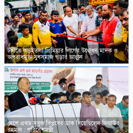
টঙ্গীতে কড়ইতলা প্রিমিয়ার লিগের উদ্বোধন মাদক ও
অপরাধমুক্ত যুবসমাজ গড়ার আহ্বান
দেশে প্রথম সবুজ বিপ্লবের ডাক দিয়েছিলেন জিয়াউর
রহমান : পরিবেশমন্ত্রী