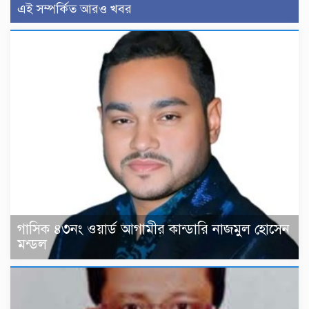
এই সম্পর্কিত আরও খবর
গাসিক ৪৩নং ওয়ার্ড আগামীর কান্ডারি নাজমুল হোসেন
মন্ডল