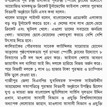
উপজেলার পূর্ব চন্দ্রা এলাকায় পূর্বচন্দ্রা স্পোর্টিং ক্লাবের উদ্যোগে
আয়োজিত মাদকমুক্ত ক্রিকেট টুর্নামেন্টের ফাইনাল খেলার পুরস্কার
বিতরণী অনুষ্ঠানে তিনি এসব কথা বলেন।
খালেদ মাহমুদ পাইলট বলেন, বাংলাদেশের প্রত্যেকটা এলাকায়
বড় বড় টুর্নামেন্ট করতে হবে। এ দেশের লাখ লাখ ছেলে-মেয়ে
ক্রিকেট এবং ফুটবল খেলে। এগুলো তাদের সবচেয়ে জনপ্রিয়
খেলা। আমাদের ছেলে-মেয়েদের খেলাধুলা করতে বেশি বেশি
উৎসাহ দিতে হবে।
কালিয়াকৈর পৌরসভার সাবেক কাউন্সিলর সারোয়ার হোসেন
আকুলের পৃষ্ঠপোষকতায় পূর্ব চান্দরা স্পোর্টিং ক্লাবের উদ্যোগে ৮
বিভাগের ৮টি দল অংশ গ্রহণ করে। ফাইনাল খেলায় আবরণ
জায়ান্টস দল বালিয়া ভাই কিং দলকে হারিয়ে বিজয় অর্জন করে।
পরে বিজয়ী দলকে ১ লাখ ২০ হাজার টাকা পুরস্কার ও চ্যাম্পিয়ন
টফি তুলে দেওয়া হয়।
গাজীপুর জেলা বিএনপির যুববিষয়ক সম্পাদক সাইজউদ্দীন
আহম্মেদের সভাপতিত্বে পুরস্কার বিতরণী অনুষ্ঠানে উপস্থিত ছিলেন
যুগ্ম ও দায়রা জজ বাংলাদেশ জুডিশিয়াল সার্ভিস সুলতান উদ্দিন
প্রধান, মাওলানা ভাসানী বিজ্ঞান ও প্রযুক্তি বিশ্ববিদ্যালয়ের
অধ্যাপক দেলোয়ার জাহান, মাওলানা ভাসানী বিজ্ঞান ও প্রযুক্তি