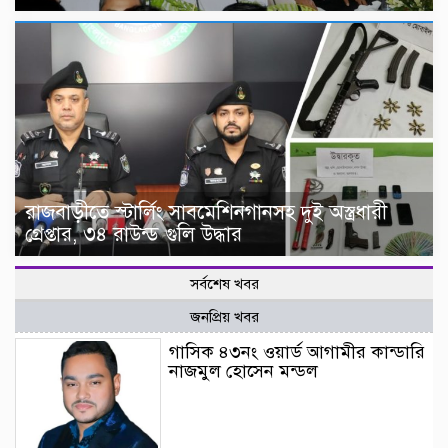
রাজবাড়ীতে স্টার্লিং সাবমেশিনগানসহ দুই অস্ত্রধারী
গ্রেপ্তার, ৩৪ রাউন্ড গুলি উদ্ধার
সর্বশেষ খবর
জনপ্রিয় খবর
গাসিক ৪৩নং ওয়ার্ড আগামীর কান্ডারি
নাজমুল হোসেন মন্ডল