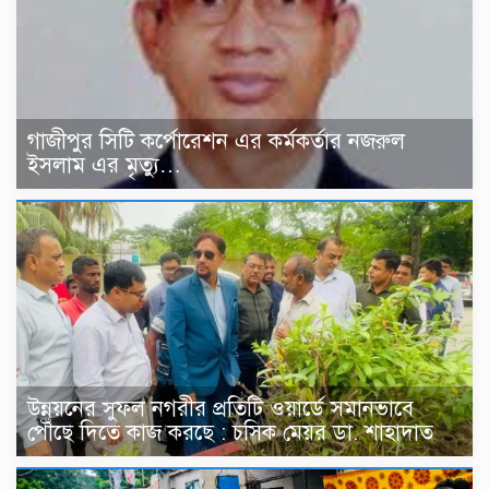
গাজীপুর সিটি কর্পোরেশন এর কর্মকর্তার নজরুল
ইসলাম এর মৃত্যু…
উন্নয়নের সুফল নগরীর প্রতিটি ওয়ার্ডে সমানভাবে
পৌঁছে দিতে কাজ করছে : চসিক মেয়র ডা. শাহাদাত