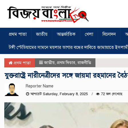
প্রথম পাতা
জাতীয়
আন্তর্জাতিক
খেলা
বিনোদন
অ
টঙ্গী স্টেডিয়ামের সামনে ময়লার ভাগার বন্ধের দাবিতে জামায়াতে ইসলাম
জাতীয়
,
প্রথম ফিচার
,
রাজনীতি
প্রথম পাতা
যুক্তরাষ্ট্রে নারীনেত্রীদের সঙ্গে জায়মা রহমানের বৈ
Reporter Name
আপডেট Saturday, February 8, 2025
72 জন দেখেছে