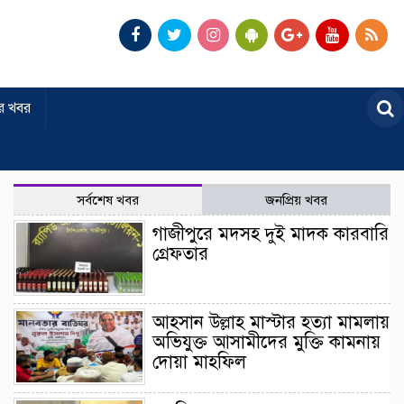
র খবর
সর্বশেষ খবর
জনপ্রিয় খবর
গাজীপুরে মদসহ দুই মাদক কারবারি
গ্রেফতার
আহসান উল্লাহ মাস্টার হত্যা মামলায়
অভিযুক্ত আসামীদের মুক্তি কামনায়
দোয়া মাহফিল