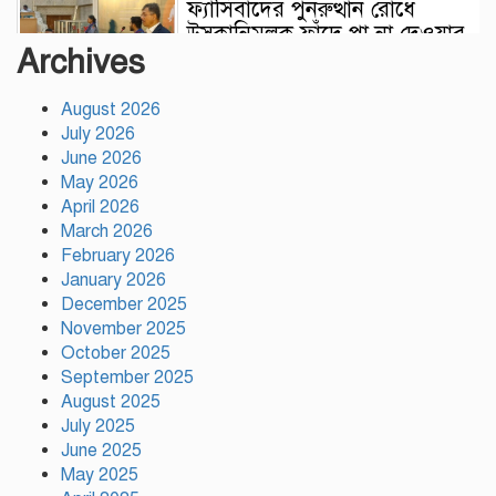
ফ্যাসিবাদের পুনরুত্থান রোধে
উসকানিমূলক ফাঁদে পা না দেওয়ার
Archives
আহ্বান স্বরাষ্ট্রমন্ত্রীর
August 2026
রাজধানীতে গোপন বৈঠক, আওয়ামী
July 2026
লীগের ৬ নেতাকর্মী গ্রেপ্তার
June 2026
May 2026
April 2026
কালিয়াকৈরে সাড়ে ৪৬ লাখ টাকায়
March 2026
ব্যয়ে সড়ক উন্নয়ন কাজের উদ্বোধন
February 2026
January 2026
December 2025
November 2025
হিন্দু পরিবারের মেয়ের বিয়েতে
October 2025
মুসলিম প্রতিবেশীদের মানবিক
September 2025
সহযোগিতা, সম্প্রীতির উজ্জ্বল দৃষ্টান্ত
August 2025
আউচপাড়ায়!
July 2025
June 2025
নাটোরের ঐতিহ্যকে সারা বিশ্বে তুলে
May 2025
ধরতে চাই: পর্যটন মন্ত্রী