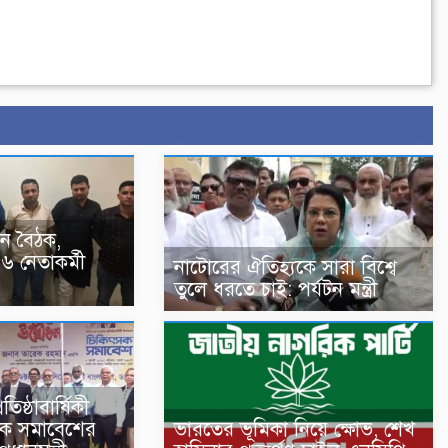
ন বৈঠক,
 নেতাকর্মী
নাটোরের ঐতিহ্যকে সারা বিশ্বে
তুলে ধরতে চাই: পর্যটন মন্ত্রী
িষ্ঠাবার্ষিকী
সক সমাবেশের
ভারতের ভূমিকা নিয়ে ক্ষোভ, শেখ