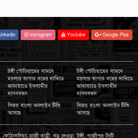
inkedin
Instagram
Youtube
Google Plus
টঙ্গী স্টেডিয়ামের সামনে
টঙ্গী স্টেডিয়ামের সামনে
ময়লার ভাগার বন্ধের দাবিতে
ময়লার ভাগার বন্ধের দাবিতে
জামায়াতে ইসলামীর
জামায়াতে ইসলামীর
মানববন্ধন
মানববন্ধন
বিজয় বাংলা অনলাইন টিভি
বিজয় বাংলা অনলাইন টিভি
আসছে
আসছে
 (কাঁঠালদিয়া) হাজী বাড়ী, বড় দেওড়া, টঙ্গী, গাজীপুর সিটি