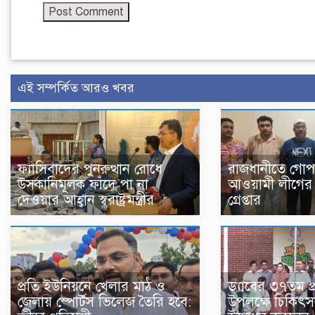
এই সম্পর্কিত আরও খবর
ফ্যাসিবাদের পুনরুত্থান রোধে
রাজধানীতে গোপ
উসকানিমূলক ফাঁদে পা না
আওয়ামী লীগের ৬
দেওয়ার আহ্বান স্বরাষ্ট্রমন্ত্রীর
গ্রেপ্তার
ড্যাবের ৩৭তম প্রত
প্রতি ইউনিয়নে খেলার মাঠ ও
উপলক্ষে চিকিৎ
জেলায় স্পোর্টস ভিলেজ তৈরি হবে: