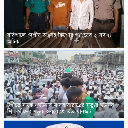
বরিশালে দেশীয় অস্ত্রসহ কিশোর গ্যাংয়ের ২ সদস্য
আটক
টঙ্গীতে সড়ক দুর্ঘটনায় মাদরাসাছাত্রের মৃত্যুর ঘটনায়
শিক্ষার্থীদের সড়ক অবরোধে তীব্র যানজট