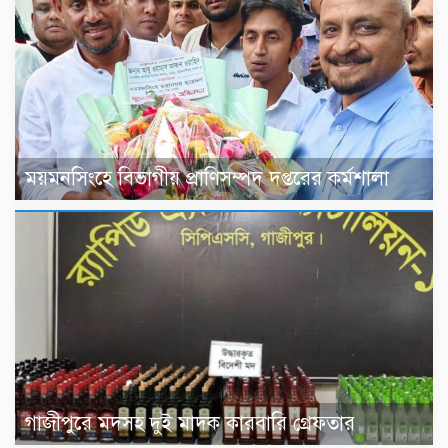
ময়মনসিংহে বিভাগীয় প্রাণিসম্পদ দপ্তরের কর্মশালা
গাজীপুরে মদসহ দুই মাদক কারবারি গ্রেফতার