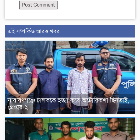
এই সম্পর্কিত আরও খবর
নারায়ণগঞ্জে চালককে হত্যা করে অটোরিকশা ছিনতাই,
গ্রেপ্তার ২