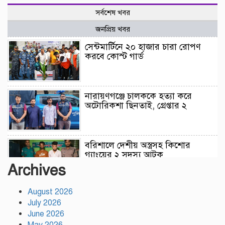
সর্বশেষ খবর
জনপ্রিয় খবর
সেন্টমার্টিনে ২০ হাজার চারা রোপণ
করবে কোস্ট গার্ড
নারায়ণগঞ্জে চালককে হত্যা করে
অটোরিকশা ছিনতাই, গ্রেপ্তার ২
বরিশালে দেশীয় অস্ত্রসহ কিশোর
গ্যাংয়ের ২ সদস্য আটক
Archives
August 2026
টঙ্গীতে সড়ক দুর্ঘটনায় মাদরাসাছাত্রের
July 2026
মৃত্যুর ঘটনায় শিক্ষার্থীদের সড়ক
অবরোধে তীব্র যানজট
June 2026