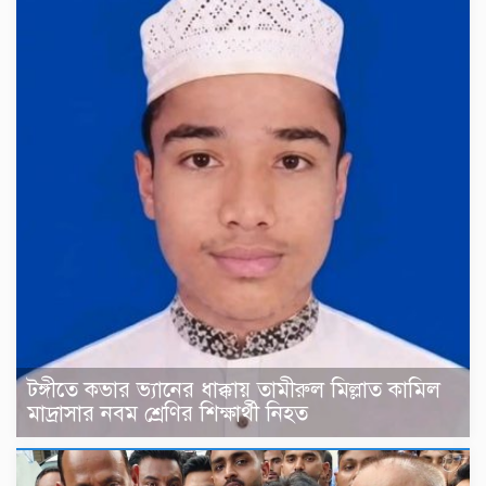
টঙ্গীতে কভার ভ্যানের ধাক্কায় তামীরুল মিল্লাত কামিল
মাদ্রাসার নবম শ্রেণির শিক্ষার্থী নিহত