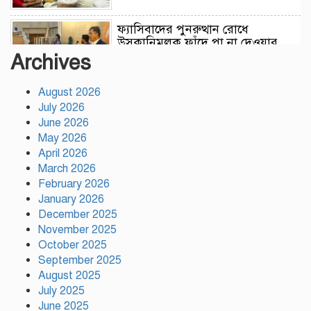
ফ্যাসিবাদের পুনরুত্থান রোধে
উসকানিমূলক ফাঁদে পা না দেওয়ার
আহ্বান স্বরাষ্ট্রমন্ত্রীর
Archives
August 2026
রাজধানীতে গোপন বৈঠক, আওয়ামী
July 2026
লীগের ৬ নেতাকর্মী গ্রেপ্তার
June 2026
May 2026
April 2026
কালিয়াকৈরে সাড়ে ৪৬ লাখ টাকায়
March 2026
ব্যয়ে সড়ক উন্নয়ন কাজের উদ্বোধন
February 2026
January 2026
December 2025
November 2025
হিন্দু পরিবারের মেয়ের বিয়েতে মুসলিম
October 2025
প্রতিবেশীদের মানবিক সহযোগিতা,
সম্প্রীতির উজ্জ্বল দৃষ্টান্ত আউচপাড়ায়!
September 2025
August 2025
July 2025
নাটোরের ঐতিহ্যকে সারা বিশ্বে তুলে
June 2025