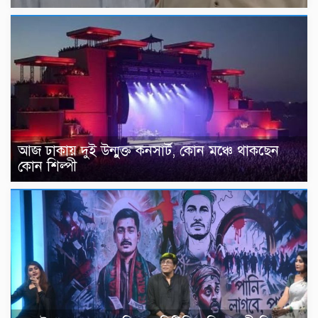
আজ ঢাকায় দুই উন্মুক্ত কনসার্ট, কোন মঞ্চে থাকছেন
কোন শিল্পী