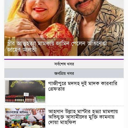
স্ত্রীর আত্মহত্যা মামলায় জামিন পেলেন অভিনেতা
জাহের আলভী
সর্বশেষ খবর
জনপ্রিয় খবর
গাজীপুরে মদসহ দুই মাদক কারবারি
গ্রেফতার
আহসান উল্লাহ মাস্টার হত্যা মামলায়
অভিযুক্ত আসামীদের মুক্তি কামনায়
দোয়া মাহফিল