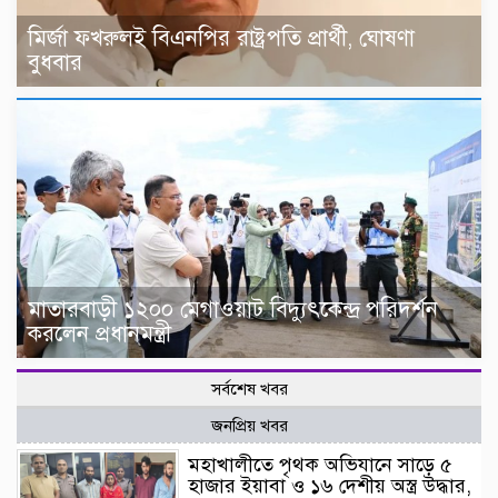
মির্জা ফখরুলই বিএনপির রাষ্ট্রপতি প্রার্থী, ঘোষণা
বুধবার
মাতারবাড়ী ১২০০ মেগাওয়াট বিদ্যুৎকেন্দ্র পরিদর্শন
করলেন প্রধানমন্ত্রী
সর্বশেষ খবর
জনপ্রিয় খবর
মহাখালীতে পৃথক অভিযানে সাড়ে ৫
হাজার ইয়াবা ও ১৬ দেশীয় অস্ত্র উদ্ধার,