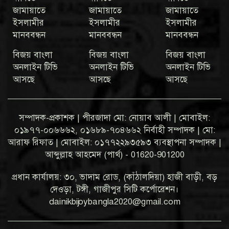
জামায়াতে
জামায়াতে
জামায়াতে
ইসলামীর
ইসলামীর
ইসলামীর
মানববন্ধন
মানববন্ধন
মানববন্ধন
বিজয় বাংলা
বিজয় বাংলা
বিজয় বাংলা
অনলাইন টিভি
অনলাইন টিভি
অনলাইন টিভি
আসছে
আসছে
আসছে
সম্পাদক-প্রকাশক | পীরজাদা মো: নোয়াব আলী | মোবাইল:
০১৯৭৭-০০৬৬৬২, ০১৬৮৯-৭০৪৬৬২ নির্বাহী সম্পাদক | মো:
আরাফ রিফাত | মোবাইল: ০১৭৭২২৯৩৫৯৩ ব্যবস্থাপনা সম্পাদক |
আব্দুল্লাহ আহমেদ (পার্থ) - 01620-901200
প্রধান কার্যালয়: ৩০, ভাদাম রোড, (কাঁঠালদিয়া) হাজী বাড়ী, বড়
দেওড়া, টঙ্গী, গাজীপুর সিটি কর্পোরেশন।
dainikbijoybangla2020@gmail.com