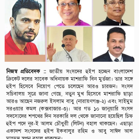
নিজস্ব প্রতিবেদক ::
জাতীয় সংসদের হুইপ হচ্ছেন বাংলাদেশ
ক্রিকেট দলের সাবেক অধিনায়ক মাশরাফি বিন মুর্তজা। তার সঙ্গে
হুইপ হিসেবে নিয়োগ পেতে চলেছেন আরও চারজন। সংসদ
সচিবালয় সূত্রে জানা গেছে, নতুন মুখ হিসেবে মাশরাফি ছাড়া
আরও আছেন নজরুল ইসলাম বাবু (নারায়ণগঞ্জ-২) এবং সাইমুম
সরওয়ার কমল (কক্সবাজার-৩)। আর গত ১০ জানুয়ারি সংসদ
সদস্যেদের শপথের দিন সরকারি দল থেকে জানানো হয়েছিল চিফ
হুইপ পদে নূর-ই আলম চৌধুরী (লিটন) বহাল থাকছেন। এছাড়া
একাদশ সংসদের হুইপ ইকবালুর রহিম ও আবু সাঈদ আল
মাহমুদ স্বপন বহাল থাকছেন।