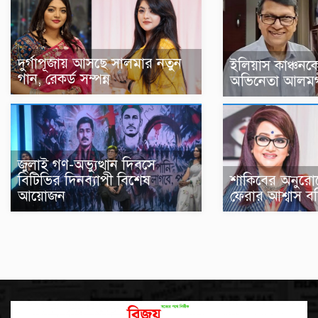
দুর্গাপূজায় আসছে সালমার নতুন
ইলিয়াস কাঞ্চনক
গান, রেকর্ড সম্পন্ন
অভিনেতা আলম
জুলাই গণ-অভ্যুত্থান দিবসে
বিটিভির দিনব্যাপী বিশেষ
শাকিবের অনুরো
আয়োজন
ফেরার আশ্বাস ব