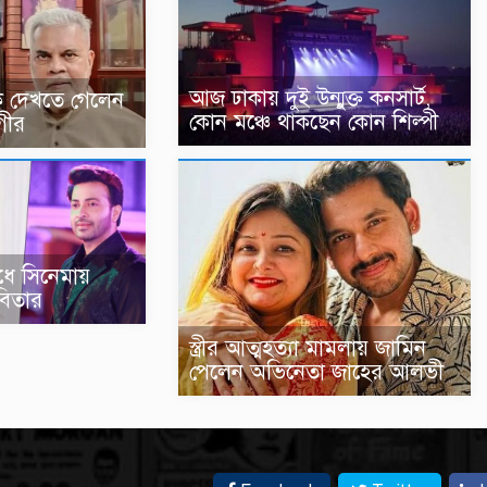
আজ ঢাকায় দুই উন্মুক্ত কনসার্ট,
ে দেখতে গেলেন
কোন মঞ্চে থাকছেন কোন শিল্পী
গীর
ধে সিনেমায়
বিতার
স্ত্রীর আত্মহত্যা মামলায় জামিন
পেলেন অভিনেতা জাহের আলভী