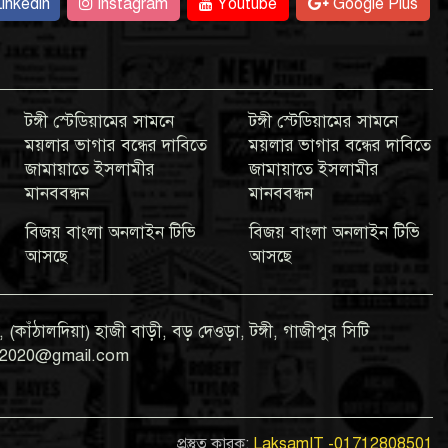
inkedin
Instagram
Youtube
Google Plus
টঙ্গী স্টেডিয়ামের সামনে
টঙ্গী স্টেডিয়ামের সামনে
ময়লার ভাগার বন্ধের দাবিতে
ময়লার ভাগার বন্ধের দাবিতে
জামায়াতে ইসলামীর
জামায়াতে ইসলামীর
মানববন্ধন
মানববন্ধন
বিজয় বাংলা অনলাইন টিভি
বিজয় বাংলা অনলাইন টিভি
আসছে
আসছে
 (কাঁঠালদিয়া) হাজী বাড়ী, বড় দেওড়া, টঙ্গী, গাজীপুর সিটি
gla2020@gmail.com
প্রস্তুত কারক:
LaksamIT -01712808501