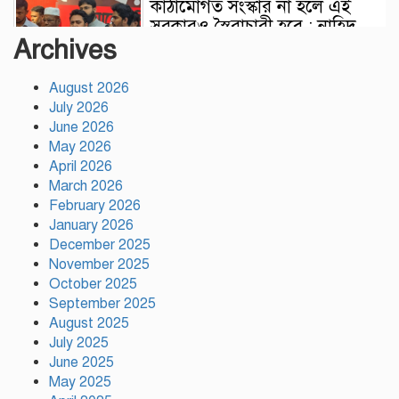
কাঠামোগত সংস্কার না হলে এই
সরকারও স্বৈরাচারী হবে : নাহিদ
Archives
ইসলাম
August 2026
সাকিবকে দেশে ফেরানো নিয়ে
July 2026
আগের অবস্থান থেকে সরে গেলেন
June 2026
ক্রীড়া প্রতিমন্ত্রী
May 2026
April 2026
বৃক্ষরোপণে পরিবেশের ভারসাম্য ও
March 2026
সমৃদ্ধ বাংলাদেশ গড়ার ডাক:
February 2026
পিরোজপুরে বৃক্ষমেলা উদ্বোধন
January 2026
December 2025
November 2025
নতুন কোনো ফ্যাসিবাদকে মাথাচাড়া
October 2025
দিয়ে উঠতে দেওয়া হবে না: ছাত্র
September 2025
জমিয়ত
August 2025
July 2025
আমিও চাই, শেখ হাসিনা ডিসেম্বরে
June 2025
দেশে ফিরে আইনি পথে হাঁটুক:
May 2025
আইনমন্ত্রী