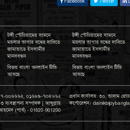
Facebook
Twitter
L
টঙ্গী স্টেডিয়ামের সামনে
টঙ্গী স্টেডিয়ামের সামনে
ময়লার ভাগার বন্ধের দাবিতে
ময়লার ভাগার বন্ধের দাবিতে
জামায়াতে ইসলামীর
জামায়াতে ইসলামীর
মানববন্ধন
মানববন্ধন
বিজয় বাংলা অনলাইন টিভি
বিজয় বাংলা অনলাইন টিভি
আসছে
আসছে
০১৯৭৭-০০৬৬৬২, ০১৬৮৯-৭০৪৬৬২
প্রধান কার্যালয়: ৩০, ভাদাম রোড,
যবস্থাপনা সম্পাদক | আব্দুল্লাহ
কর্পোরেশন। dainikbijoyban
আহমেদ (পার্থ) - 01620-901200