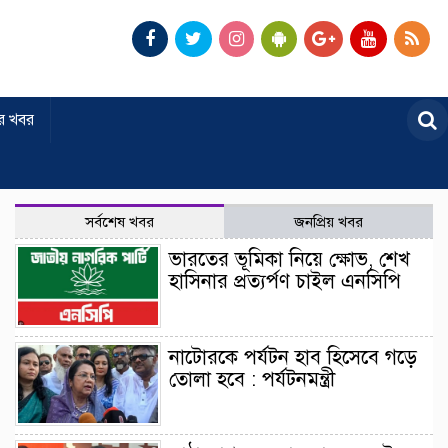
র খবর
সর্বশেষ খবর
জনপ্রিয় খবর
ভারতের ভূমিকা নিয়ে ক্ষোভ, শেখ
হাসিনার প্রত্যর্পণ চাইল এনসিপি
নাটোরকে পর্যটন হাব হিসেবে গড়ে
তোলা হবে : পর্যটনমন্ত্রী