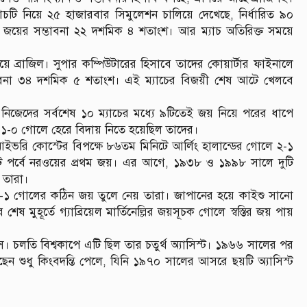
ম্যাচটি নিয়ে ২৫ হাজারবার সিমুলেশন চালিয়ে দেখেছে, নির্ধারিত ৯০
 জয়ের সম্ভাবনা ২২ দশমিক ৪ শতাংশ। আর ম্যাচ অতিরিক্ত সময়ে
 ব্রাজিল। সুপার কম্পিউটারের হিসাবে তাদের কোয়ার্টার ফাইনালে
াবনা ৩৪ দশমিক ৫ শতাংশ। এই ম্যাচের বিজয়ী শেষ আটে খেলবে
নিজেদের সর্বশেষ ১০ ম্যাচের মধ্যে ৯টিতেই জয় নিয়ে পরের ধাপে
ে ১-০ গোলে হেরে বিদায় নিতে হয়েছিল তাদের।
ভরি কোস্টের বিপক্ষে ৮৬তম মিনিটে আর্লিং হালান্ডের গোলে ২-১
ট পর্বে নরওয়ের প্রথম জয়। এর আগে, ১৯৩৮ ও ১৯৯৮ সালে দুটি
 তারা।
২-১ গোলের কঠিন জয় তুলে নেয় তারা। জাপানের হয়ে কাইশু সানো
হূর্তে গ্যাব্রিয়েল মার্তিনেল্লির জয়সূচক গোলে স্বস্তির জয় পায়
াস। চলতি বিশ্বকাপে এটি ছিল তার চতুর্থ অ্যাসিস্ট। ১৯৬৬ সালের পর
ছেন শুধু কিংবদন্তি পেলে, যিনি ১৯৭০ সালের আসরে ছয়টি অ্যাসিস্ট