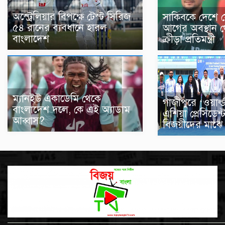
অস্ট্রেলিয়ার বিপক্ষে টেস্ট সিরিজ
সাকিবকে দেশে 
৫৪ রানের ব্যবধানে হারল
আগের অবস্থান 
বাংলাদেশ
ক্রীড়া প্রতিমন্ত্রী
ম্যানইউ একাডেমি থেকে
গাজীপুরে ‘ওয়ার্ল
বাংলাদেশ দলে, কে এই অ্যাডাম
এশিয়া প্রেসিডেন্
আব্বাস?
বিজয়ীদের মাঝে 