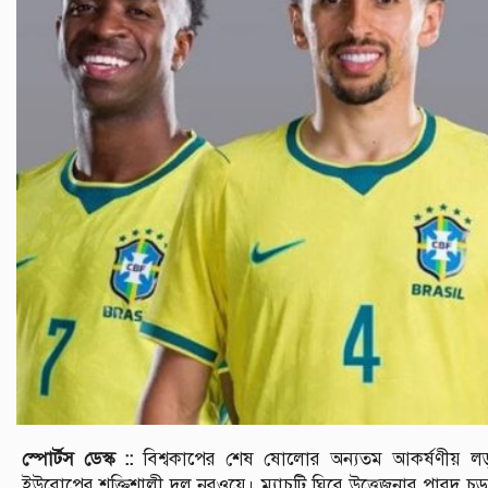
স্পোর্টস ডেস্ক ::
বিশ্বকাপের শেষ ষোলোর অন্যতম আকর্ষণীয় লড়াইয়
ইউরোপের শক্তিশালী দল নরওয়ে। ম্যাচটি ঘিরে উত্তেজনার পারদ চড়