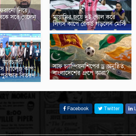
ফেরানো নিয়ে
থেকে সরে গেলেন
মায়ামির জয়ে দুই গোল করে
লিগস কাপে রেকর্ড গড়লেন মেসি
্ড আরচ্যারী
সাফ চ্যাম্পিয়নশিপের ড্র অনুষ্ঠিত,
টস চ্যালেঞ্জ কাপ’
বাংলাদেশের গ্রুপে কারা?
পুরষ্কার বিতরণ
Facebook
Twitter
L