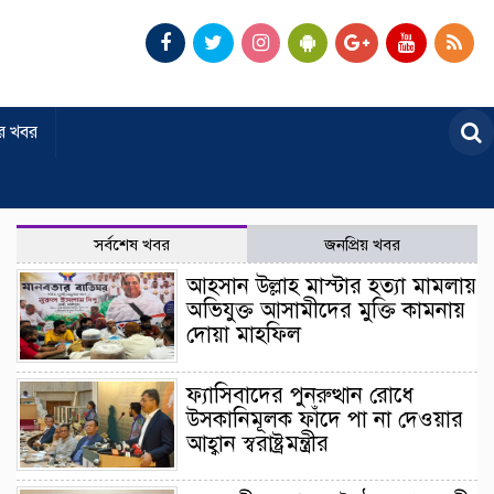
র খবর
সর্বশেষ খবর
জনপ্রিয় খবর
আহসান উল্লাহ মাস্টার হত্যা মামলায়
অভিযুক্ত আসামীদের মুক্তি কামনায়
দোয়া মাহফিল
ফ্যাসিবাদের পুনরুত্থান রোধে
উসকানিমূলক ফাঁদে পা না দেওয়ার
আহ্বান স্বরাষ্ট্রমন্ত্রীর