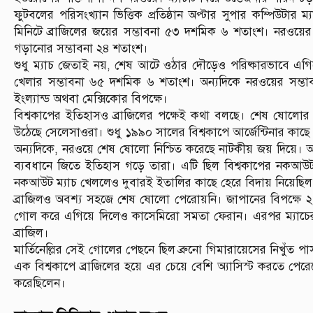
ফুটবলের পরিসংখ্যান ভিত্তিক প্রতিষ্ঠান অপ্টার সুপার কম্পিউটার 
মিনিটে ব্রাজিলের জয়ের সম্ভাবনা ৫৩ দশমিক ৬ শতাংশ। নরওয়ের
গড়ানোর সম্ভাবনা ২৪ শতাংশ।
শুধু ম্যাচ জেতাই নয়, শেষ আটে ওঠার দৌড়েও পরিষ্কারভাবে এগিয়ে
খেলার সম্ভাবনা ৬৫ দশমিক ৬ শতাংশ। অন্যদিকে নরওয়ের সম্ভ
ইংল্যান্ড অথবা মেক্সিকোর বিপক্ষে।
বিশ্বকাপের ইতিহাসও ব্রাজিলের পক্ষেই কথা বলছে। শেষ ষোলোর 
উঠেছে সেলেসাওরা। শুধু ১৯৯০ সালের বিশ্বকাপে আর্জেন্টিনার কাছ
অন্যদিকে, নরওয়ে শেষ ষোলো নিশ্চিত করেছে নাটকীয় জয় দিয়ে। আই
ব্যবধানে জিতে ইতিহাস গড়ে তারা। এটি ছিল বিশ্বকাপের নকআউ
নকআউট ম্যাচ খেললেও দুবারই ইতালির কাছে হেরে বিদায় নিয়েছিল
ব্রাজিলও অবশ্য সহজে শেষ ষোলো পেরোয়নি। জাপানের বিপক্ষে 
গোল করে এগিয়ে দিলেও কাসেমিরো সমতা ফেরান। এরপর ম্যাচের শেষ মু
ব্রাজিল।
মার্তিনেল্লির সেই গোলের পেছনে ছিল ব্রুনো গিমারায়েসের নিখুঁত প
এক বিশ্বকাপে ব্রাজিলের হয়ে এর চেয়ে বেশি অ্যাসিস্ট করতে পেরে
করেছিলেন।