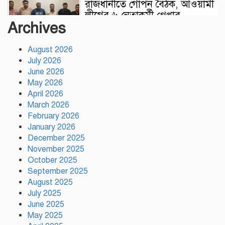
রাজধানীতে গোপন বৈঠক, আওয়ামী
লীগের ৬ নেতাকর্মী গ্রেপ্তার
Archives
August 2026
কালিয়াকৈরে সাড়ে ৪৬ লাখ টাকায়
July 2026
ব্যয়ে সড়ক উন্নয়ন কাজের উদ্বোধন
June 2026
May 2026
April 2026
হিন্দু পরিবারের মেয়ের বিয়েতে
March 2026
মুসলিম প্রতিবেশীদের মানবিক
February 2026
সহযোগিতা, সম্প্রীতির উজ্জ্বল দৃষ্টান্ত
January 2026
আউচপাড়ায়!
December 2025
November 2025
নাটোরের ঐতিহ্যকে সারা বিশ্বে তুলে
October 2025
ধরতে চাই: পর্যটন মন্ত্রী
September 2025
August 2025
July 2025
June 2025
প্রতি ইউনিয়নে খেলার মাঠ ও
May 2025
জেলায় স্পোর্টস ভিলেজ তৈরি হবে: