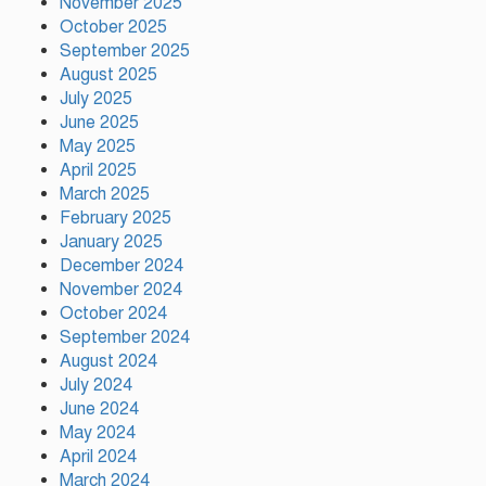
November 2025
নতুন কোনো ফ্যাসিবাদকে মাথাচাড়া
দিয়ে উঠতে দেওয়া হবে না: ছাত্র
October 2025
জমিয়ত
September 2025
August 2025
July 2025
আমিও চাই, শেখ হাসিনা ডিসেম্বরে
June 2025
দেশে ফিরে আইনি পথে হাঁটুক:
May 2025
আইনমন্ত্রী
April 2025
March 2025
February 2025
ফ্যাসিস্ট আওয়ামীলীগ দেশের জাতি
গঠনের ভিত্তিকে পিছিয়ে দিয়েছে:
January 2025
প্রধানমন্ত্রীর উপদেষ্টা
December 2024
November 2024
October 2024
দুর্গাপূজায় আসছে সালমার নতুন গান,
September 2024
রেকর্ড সম্পন্ন
August 2024
July 2024
June 2024
গাজীপুরে শ্রমিক কল্যাণ ফেডারেশনের
May 2024
দায়িত্বশীল সমাবেশ অনুষ্ঠিত
April 2024
March 2024