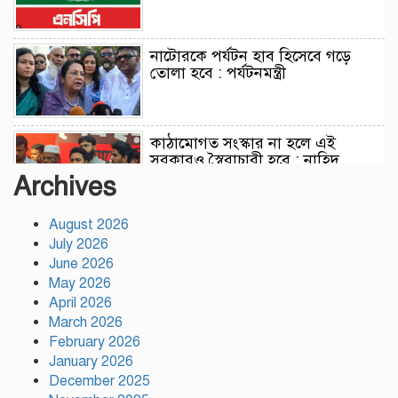
নাটোরকে পর্যটন হাব হিসেবে গড়ে
তোলা হবে : পর্যটনমন্ত্রী
কাঠামোগত সংস্কার না হলে এই
সরকারও স্বৈরাচারী হবে : নাহিদ
ইসলাম
Archives
August 2026
সাকিবকে দেশে ফেরানো নিয়ে আগের
July 2026
অবস্থান থেকে সরে গেলেন ক্রীড়া
প্রতিমন্ত্রী
June 2026
May 2026
April 2026
বৃক্ষরোপণে পরিবেশের ভারসাম্য ও
March 2026
সমৃদ্ধ বাংলাদেশ গড়ার ডাক:
February 2026
পিরোজপুরে বৃক্ষমেলা উদ্বোধন
January 2026
December 2025