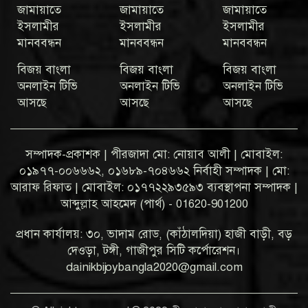
জামায়াতে
জামায়াতে
জামায়াতে
ইসলামীর
ইসলামীর
ইসলামীর
মানববন্ধন
মানববন্ধন
মানববন্ধন
বিজয় বাংলা
বিজয় বাংলা
বিজয় বাংলা
অনলাইন টিভি
অনলাইন টিভি
অনলাইন টিভি
আসছে
আসছে
আসছে
সম্পাদক-প্রকাশক | পীরজাদা মো: নোয়াব আলী | মোবাইল:
০১৯৭৭-০০৬৬৬২, ০১৬৮৯-৭০৪৬৬২ নির্বাহী সম্পাদক | মো:
আরাফ রিফাত | মোবাইল: ০১৭৭২২৯৩৫৯৩ ব্যবস্থাপনা সম্পাদক |
আব্দুল্লাহ আহমেদ (পার্থ) - 01620-901200
প্রধান কার্যালয়: ৩০, ভাদাম রোড, (কাঁঠালদিয়া) হাজী বাড়ী, বড়
দেওড়া, টঙ্গী, গাজীপুর সিটি কর্পোরেশন।
dainikbijoybangla2020@gmail.com