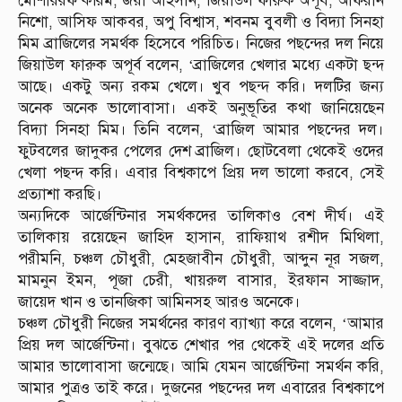
মোশাররফ করিম, জয়া আহসান, জিয়াউল ফারুক অপূর্ব, আফরান
নিশো, আসিফ আকবর, অপু বিশ্বাস, শবনম বুবলী ও বিদ্যা সিনহা
মিম ব্রাজিলের সমর্থক হিসেবে পরিচিত। নিজের পছন্দের দল নিয়ে
জিয়াউল ফারুক অপূর্ব বলেন, ‘ব্রাজিলের খেলার মধ্যে একটা ছন্দ
আছে। একটু অন্য রকম খেলে। খুব পছন্দ করি। দলটির জন্য
অনেক অনেক ভালোবাসা। একই অনুভূতির কথা জানিয়েছেন
বিদ্যা সিনহা মিম। তিনি বলেন, ‘ব্রাজিল আমার পছন্দের দল।
ফুটবলের জাদুকর পেলের দেশ ব্রাজিল। ছোটবেলা থেকেই ওদের
খেলা পছন্দ করি। এবার বিশ্বকাপে প্রিয় দল ভালো করবে, সেই
প্রত্যাশা করছি।
অন্যদিকে আর্জেন্টিনার সমর্থকদের তালিকাও বেশ দীর্ঘ। এই
তালিকায় রয়েছেন জাহিদ হাসান, রাফিয়াথ রশীদ মিথিলা,
পরীমনি, চঞ্চল চৌধুরী, মেহজাবীন চৌধুরী, আব্দুন নূর সজল,
মামনুন ইমন, পূজা চেরী, খায়রুল বাসার, ইরফান সাজ্জাদ,
জায়েদ খান ও তানজিকা আমিনসহ আরও অনেকে।
চঞ্চল চৌধুরী নিজের সমর্থনের কারণ ব্যাখ্যা করে বলেন, ‘আমার
প্রিয় দল আর্জেন্টিনা। বুঝতে শেখার পর থেকেই এই দলের প্রতি
আমার ভালোবাসা জন্মেছে। আমি যেমন আর্জেন্টিনা সমর্থন করি,
আমার পুত্রও তাই করে। দুজনের পছন্দের দল এবারের বিশ্বকাপে