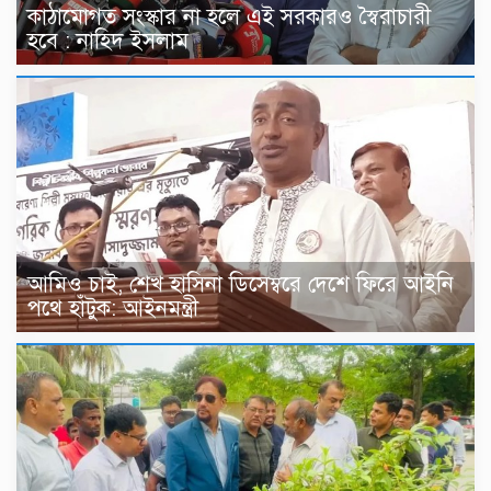
কাঠামোগত সংস্কার না হলে এই সরকারও স্বৈরাচারী
হবে : নাহিদ ইসলাম
আমিও চাই, শেখ হাসিনা ডিসেম্বরে দেশে ফিরে আইনি
পথে হাঁটুক: আইনমন্ত্রী