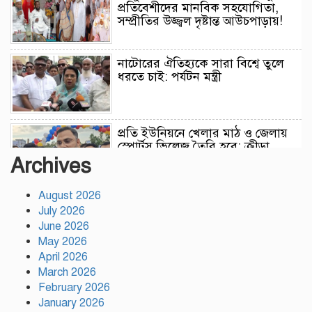
প্রতিবেশীদের মানবিক সহযোগিতা,
সম্প্রীতির উজ্জ্বল দৃষ্টান্ত আউচপাড়ায়!
নাটোরের ঐতিহ্যকে সারা বিশ্বে তুলে
ধরতে চাই: পর্যটন মন্ত্রী
প্রতি ইউনিয়নে খেলার মাঠ ও জেলায়
স্পোর্টস ভিলেজ তৈরি হবে: ক্রীড়া
প্রতিমন্ত্রী
Archives
August 2026
অস্ট্রেলিয়ার বিপক্ষে টেস্ট সিরিজ ৫৪
July 2026
রানের ব্যবধানে হারল বাংলাদেশ
June 2026
May 2026
April 2026
ময়মনসিংহে ‘সবুজ বাংলাদেশ’
March 2026
সম্মেলনে গাছের চারা বিতরণ
February 2026
January 2026