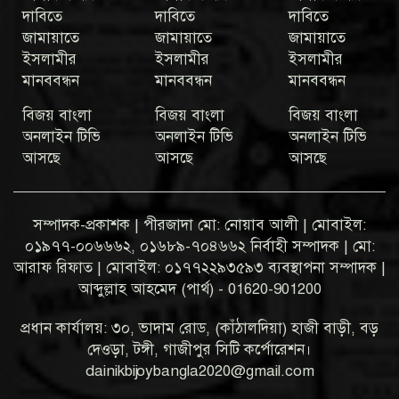
দাবিতে
দাবিতে
দাবিতে
জামায়াতে
জামায়াতে
জামায়াতে
ইসলামীর
ইসলামীর
ইসলামীর
মানববন্ধন
মানববন্ধন
মানববন্ধন
বিজয় বাংলা
বিজয় বাংলা
বিজয় বাংলা
অনলাইন টিভি
অনলাইন টিভি
অনলাইন টিভি
আসছে
আসছে
আসছে
সম্পাদক-প্রকাশক | পীরজাদা মো: নোয়াব আলী | মোবাইল:
০১৯৭৭-০০৬৬৬২, ০১৬৮৯-৭০৪৬৬২ নির্বাহী সম্পাদক | মো:
আরাফ রিফাত | মোবাইল: ০১৭৭২২৯৩৫৯৩ ব্যবস্থাপনা সম্পাদক |
আব্দুল্লাহ আহমেদ (পার্থ) - 01620-901200
প্রধান কার্যালয়: ৩০, ভাদাম রোড, (কাঁঠালদিয়া) হাজী বাড়ী, বড়
দেওড়া, টঙ্গী, গাজীপুর সিটি কর্পোরেশন।
dainikbijoybangla2020@gmail.com