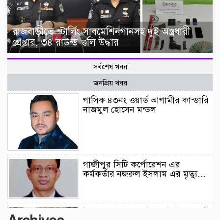
রাজবাড়ীতে স্টার্লিং সাবমেশিনগানসহ দুই অস্ত্রধারী
গ্রেপ্তার, ৩৪ রাউন্ড গুলি উদ্ধার
সর্বশেষ খবর
জনপ্রিয় খবর
গাসিক ৪৩নং ওয়ার্ড আগামীর কান্ডারি
নাজমুল হোসেন মন্ডল
গাজীপুর সিটি কর্পোরেশন এর
কর্মকর্তার নজরুল ইসলাম এর মৃত্যু…
উন্নয়নের সুফল নগরীর প্রতিটি ওয়ার্ডে