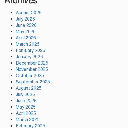
Archives
সমানভাবে পৌঁছে দিতে কাজ করছে :
চসিক মেয়র ডা. শাহাদাত
August 2026
July 2026
টঙ্গীতে কড়ইতলা প্রিমিয়ার লিগের
June 2026
উদ্বোধন মাদক ও অপরাধমুক্ত যুবসমাজ
May 2026
গড়ার আহ্বান
April 2026
March 2026
February 2026
দেশে প্রথম সবুজ বিপ্লবের ডাক
January 2026
দিয়েছিলেন জিয়াউর রহমান :
পরিবেশমন্ত্রী
December 2025
November 2025
October 2025
রাজবাড়ীতে স্টার্লিং সাবমেশিনগানসহ
September 2025
দুই অস্ত্রধারী গ্রেপ্তার, ৩৪ রাউন্ড গুলি
August 2025
উদ্ধার
July 2025
June 2025
May 2025
মায়ামির জয়ে দুই গোল করে লিগস
কাপে রেকর্ড গড়লেন মেসি
April 2025
March 2025
February 2025