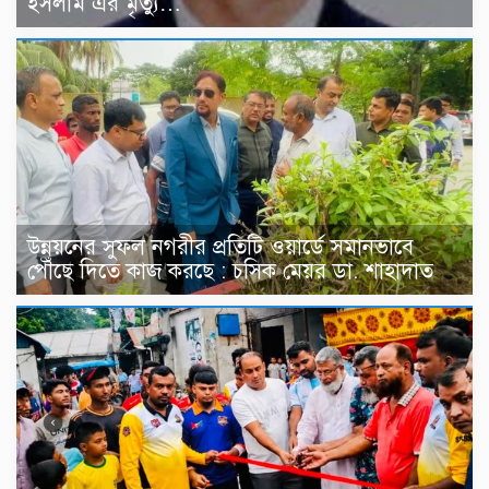
ইসলাম এর মৃত্যু…
উন্নয়নের সুফল নগরীর প্রতিটি ওয়ার্ডে সমানভাবে
পৌঁছে দিতে কাজ করছে : চসিক মেয়র ডা. শাহাদাত