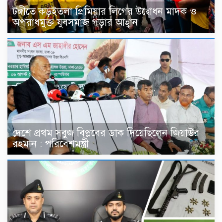
টঙ্গীতে কড়ইতলা প্রিমিয়ার লিগের উদ্বোধন মাদক ও
অপরাধমুক্ত যুবসমাজ গড়ার আহ্বান
দেশে প্রথম সবুজ বিপ্লবের ডাক দিয়েছিলেন জিয়াউর
রহমান : পরিবেশমন্ত্রী