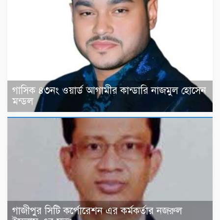
গাসিক ৪৩নং ওয়ার্ড আগামীর কান্ডারি নাজমুল হোসেন
মন্ডল
গাজীপুর সিটি কর্পোরেশন এর কর্মকর্তার নজরুল