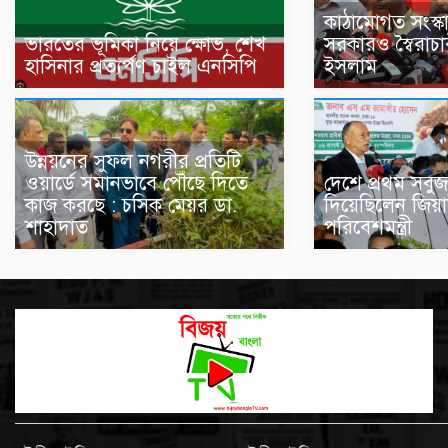
কাঠামোগত সংস্ক
ভারতের ভূমিকা নিয়ে ক্ষোভ, শেখ
সরকারও স্বৈরাচা
হাসিনার প্রত্যর্পণ চাইল এনসিপি
ইসলাম
উন্নয়নের সুফল নগরীর প্রতিটি
ওয়ার্ডে সমানভাবে পৌঁছে দিতে
দেশে প্রথম সবুজ
কাজ করছে : চসিক মেয়র ডা.
দিয়েছিলেন জিয়া
শাহাদাত
পরিবেশমন্ত্রী