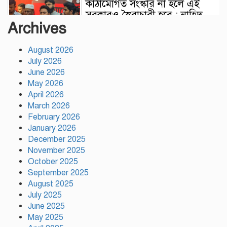
কাঠামোগত সংস্কার না হলে এই
সরকারও স্বৈরাচারী হবে : নাহিদ
Archives
ইসলাম
August 2026
সাকিবকে দেশে ফেরানো নিয়ে
July 2026
আগের অবস্থান থেকে সরে গেলেন
June 2026
ক্রীড়া প্রতিমন্ত্রী
May 2026
April 2026
বৃক্ষরোপণে পরিবেশের ভারসাম্য ও
March 2026
সমৃদ্ধ বাংলাদেশ গড়ার ডাক:
February 2026
পিরোজপুরে বৃক্ষমেলা উদ্বোধন
January 2026
December 2025
November 2025
নতুন কোনো ফ্যাসিবাদকে মাথাচাড়া
October 2025
দিয়ে উঠতে দেওয়া হবে না: ছাত্র
September 2025
জমিয়ত
August 2025
July 2025
আমিও চাই, শেখ হাসিনা ডিসেম্বরে
June 2025
দেশে ফিরে আইনি পথে হাঁটুক:
May 2025
আইনমন্ত্রী