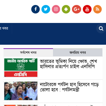
র খবর
সর্বশেষ খবর
জনপ্রিয় খবর
ভারতের ভূমিকা নিয়ে ক্ষোভ, শেখ
হাসিনার প্রত্যর্পণ চাইল এনসিপি
নাটোরকে পর্যটন হাব হিসেবে গড়ে
তোলা হবে : পর্যটনমন্ত্রী