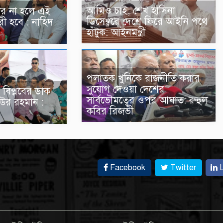
আমিও চাই, শেখ হাসিনা
ার না হলে এই
ডিসেম্বরে দেশে ফিরে আইনি পথে
রী হবে : নাহিদ
হাঁটুক: আইনমন্ত্রী
পলাতক খুনিকে রাজনীতি করার
সুযোগ দেওয়া দেশের
 বিপ্লবের ডাক
সার্বভৌমত্বের ওপর আঘাত: রুহুল
উর রহমান :
কবির রিজভী
Facebook
Twitter
L