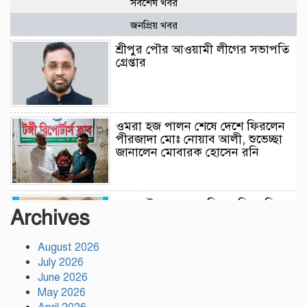
সর্বশেষ খবর
জনপ্রিয় খবর
শ্রীপুর পৌর আওয়ামী লীগের সভাপতি
গ্রেপ্তার
ওমরা হজ পালন শেষে দেশে ফিরলেন
পীরজাদা মোঃ নোয়াব আলী, শুভেচ্ছা
জানালেন মোবারক হোসেন রনি
লামকাইন জামে মসজিদ মুন্সি ছাবির
Archives
উদ্দিন আহম্মদ ওয়াক্ফ এস্টেট এর
মসজিদ ব্যবস্থাপনা কমিটি গঠন
উপজেলা নির্বাহী অফিসার (ইউএনও),
August 2026
গফরগাঁও, ময়মনসিংহ সভাপতি ডাঃ
July 2026
মফিজুল ইসলাম (সুমন) মোতাওয়াল্লী/সেক্রেটারী
June 2026
May 2026
বগুড়ায় যাত্রীবাহী একটি বাস নিয়ন্ত্রণ