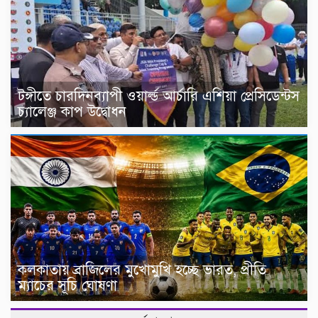
টঙ্গীতে চারদিনব্যাপী ওয়ার্ল্ড আর্চারি এশিয়া প্রেসিডেন্টস
চ্যালেঞ্জ কাপ উদ্বোধন
কলকাতায় ব্রাজিলের মুখোমুখি হচ্ছে ভারত, প্রীতি
ম্যাচের সূচি ঘোষণা