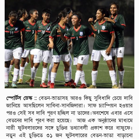
স্পোর্টস ডেস্ক ::
বেতন-ভাতাসহ আরও কিছু সুবিধাদি চেয়ে দাবি
জানিয়ে আসছিলেন সাবিনা-সানজিদারা। সাফ চ্যাম্পিয়ন হওয়ার
পরও সেই সব দাবি পূরণ হচ্ছিল না তাদের।অবশেষে এবার এসে
বেতনের দাবি পূরণ করা হয়েছে। আজ এক অনুষ্ঠানের মাধ্যমে
নারী ফুটবলারদের সঙ্গে চুক্তির তথ্যাবলী প্রকাশ করে বাফুফে।
নতুন এই চুক্তিতে ৩১ জন ফুটবলারের বেতন-ভাতা বাড়ানো