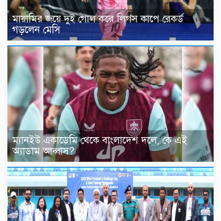
মায়ামির জয়ে দুই গোল করে লিগস কাপে রেকর্ড
গড়লেন মেসি
ম্যানইউ একাডেমি থেকে বাংলাদেশ দলে, কে এই
অ্যাডাম আব্বাস?