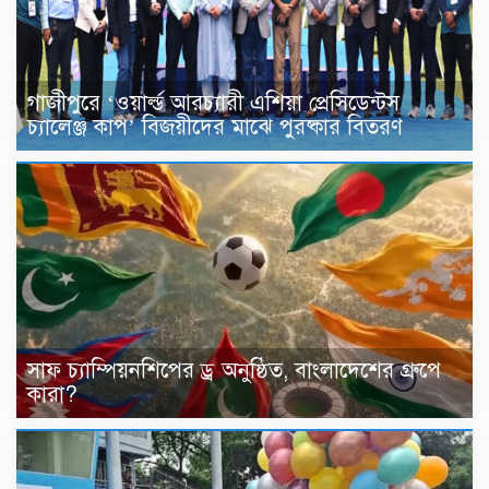
গাজীপুরে ‘ওয়ার্ল্ড আরচ্যারী এশিয়া প্রেসিডেন্টস
চ্যালেঞ্জ কাপ’ বিজয়ীদের মাঝে পুরষ্কার বিতরণ
সাফ চ্যাম্পিয়নশিপের ড্র অনুষ্ঠিত, বাংলাদেশের গ্রুপে
কারা?