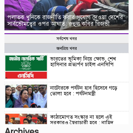
পলাতক খুনিকে রাজনীতি করার সুযোগ দেওয়া দেশের
সার্বভৌমত্বের ওপর আঘাত: রুহুল কবির রিজভী
সর্বশেষ খবর
জনপ্রিয় খবর
ভারতের ভূমিকা নিয়ে ক্ষোভ, শেখ
হাসিনার প্রত্যর্পণ চাইল এনসিপি
নাটোরকে পর্যটন হাব হিসেবে গড়ে
তোলা হবে : পর্যটনমন্ত্রী
কাঠামোগত সংস্কার না হলে এই
সরকারও স্বৈরাচারী হবে : নাহিদ
ইসলাম
Archives