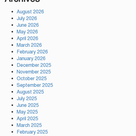
August 2026
সাকিবকে দেশে ফেরানো নিয়ে আগের
July 2026
অবস্থান থেকে সরে গেলেন ক্রীড়া
প্রতিমন্ত্রী
June 2026
May 2026
April 2026
বৃক্ষরোপণে পরিবেশের ভারসাম্য ও
March 2026
সমৃদ্ধ বাংলাদেশ গড়ার ডাক:
February 2026
পিরোজপুরে বৃক্ষমেলা উদ্বোধন
January 2026
December 2025
November 2025
নতুন কোনো ফ্যাসিবাদকে মাথাচাড়া
দিয়ে উঠতে দেওয়া হবে না: ছাত্র
October 2025
জমিয়ত
September 2025
August 2025
July 2025
আমিও চাই, শেখ হাসিনা ডিসেম্বরে
June 2025
দেশে ফিরে আইনি পথে হাঁটুক:
May 2025
আইনমন্ত্রী
April 2025
March 2025
February 2025
ফ্যাসিস্ট আওয়ামীলীগ দেশের জাতি