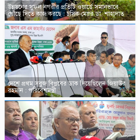
উন্নয়নের সুফল নগরীর প্রতিটি ওয়ার্ডে সমানভাবে
পৌঁছে দিতে কাজ করছে : চসিক মেয়র ডা. শাহাদাত
দেশে প্রথম সবুজ বিপ্লবের ডাক দিয়েছিলেন জিয়াউর
রহমান : পরিবেশমন্ত্রী