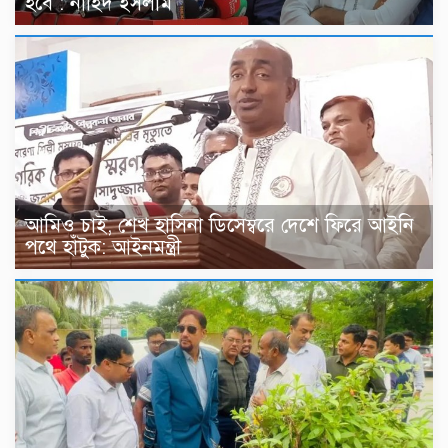
হবে : নাহিদ ইসলাম
আমিও চাই, শেখ হাসিনা ডিসেম্বরে দেশে ফিরে আইনি
পথে হাঁটুক: আইনমন্ত্রী