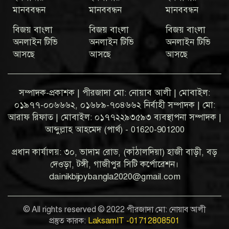
মানববন্ধন
মানববন্ধন
মানববন্ধন
বিজয় বাংলা
বিজয় বাংলা
বিজয় বাংলা
অনলাইন টিভি
অনলাইন টিভি
অনলাইন টিভি
আসছে
আসছে
আসছে
সম্পাদক-প্রকাশক | পীরজাদা মো: নোয়াব আলী | মোবাইল:
০১৯৭৭-০০৬৬৬২, ০১৬৮৯-৭০৪৬৬২ নির্বাহী সম্পাদক | মো:
আরাফ রিফাত | মোবাইল: ০১৭৭২২৯৩৫৯৩ ব্যবস্থাপনা সম্পাদক |
আব্দুল্লাহ আহমেদ (পার্থ) - 01620-901200
প্রধান কার্যালয়: ৩০, ভাদাম রোড, (কাঁঠালদিয়া) হাজী বাড়ী, বড়
দেওড়া, টঙ্গী, গাজীপুর সিটি কর্পোরেশন।
dainikbijoybangla2020@gmail.com
© All rights reserved © 2022 পীরজাদা মো: নোয়াব আলী
প্রস্তুত কারক:
LaksamIT -01712808501