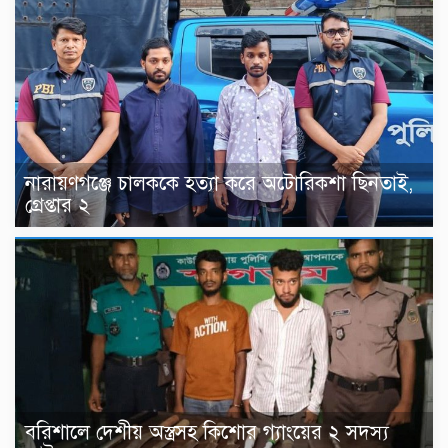
নারায়ণগঞ্জে চালককে হত্যা করে অটোরিকশা ছিনতাই,
গ্রেপ্তার ২
বরিশালে দেশীয় অস্ত্রসহ কিশোর গ্যাংয়ের ২ সদস্য