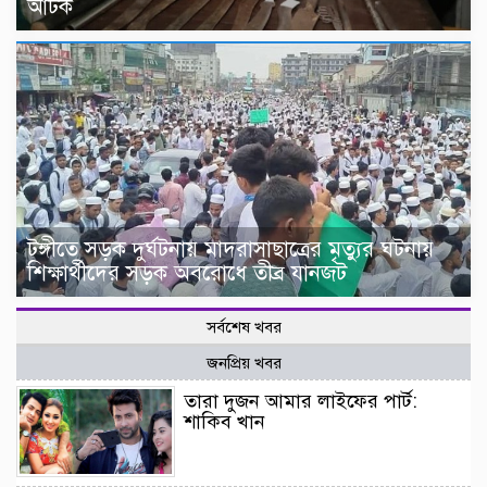
আটক
টঙ্গীতে সড়ক দুর্ঘটনায় মাদরাসাছাত্রের মৃত্যুর ঘটনায়
শিক্ষার্থীদের সড়ক অবরোধে তীব্র যানজট
সর্বশেষ খবর
জনপ্রিয় খবর
তারা দুজন আমার লাইফের পার্ট:
শাকিব খান