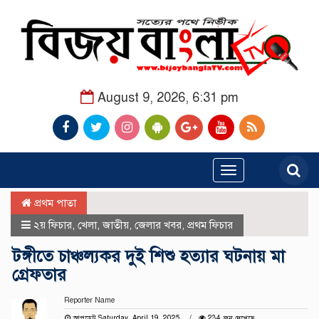
August 9, 2026, 6:31 pm
Toggle
navigation
প্রথম পাতা
২য় ফিচার
,
খেলা
,
জাতীয়
,
জেলার খবর
,
প্রথম ফিচার
টঙ্গীতে চাঞ্চল্যকর দুই শিশু হত্যার ঘটনায় মা
গ্রেফতার
Reporter Name
আপডেট Saturday, April 19, 2025
234 জন দেখেছে