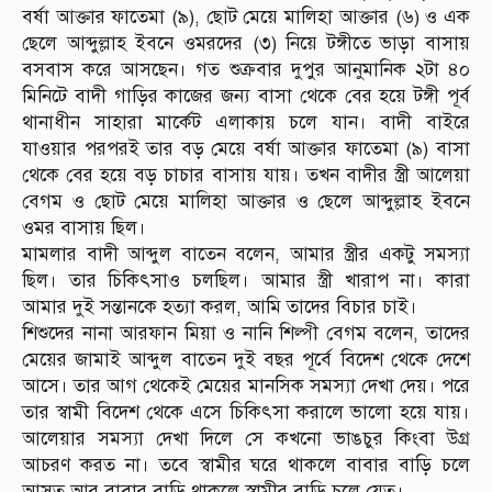
বর্ষা আক্তার ফাতেমা (৯), ছোট মেয়ে মালিহা আক্তার (৬) ও এক
ছেলে আব্দুল্লাহ ইবনে ওমরদের (৩) নিয়ে টঙ্গীতে ভাড়া বাসায়
বসবাস করে আসছেন। গত শুক্রবার দুপুর আনুমানিক ২টা ৪০
মিনিটে বাদী গাড়ির কাজের জন্য বাসা থেকে বের হয়ে টঙ্গী পূর্ব
থানাধীন সাহারা মার্কেট এলাকায় চলে যান। বাদী বাইরে
যাওয়ার পরপরই তার বড় মেয়ে বর্ষা আক্তার ফাতেমা (৯) বাসা
থেকে বের হয়ে বড় চাচার বাসায় যায়। তখন বাদীর স্ত্রী আলেয়া
বেগম ও ছোট মেয়ে মালিহা আক্তার ও ছেলে আব্দুল্লাহ ইবনে
ওমর বাসায় ছিল।
মামলার বাদী আব্দুল বাতেন বলেন, আমার স্ত্রীর একটু সমস্যা
ছিল। তার চিকিৎসাও চলছিল। আমার স্ত্রী খারাপ না। কারা
আমার দুই সন্তানকে হত্যা করল, আমি তাদের বিচার চাই।
শিশুদের নানা আরফান মিয়া ও নানি শিল্পী বেগম বলেন, তাদের
মেয়ের জামাই আব্দুল বাতেন দুই বছর পূর্বে বিদেশ থেকে দেশে
আসে। তার আগ থেকেই মেয়ের মানসিক সমস্যা দেখা দেয়। পরে
তার স্বামী বিদেশ থেকে এসে চিকিৎসা করালে ভালো হয়ে যায়।
আলেয়ার সমস্যা দেখা দিলে সে কখনো ভাঙচুর কিংবা উগ্র
আচরণ করত না। তবে স্বামীর ঘরে থাকলে বাবার বাড়ি চলে
আসত আর বাবার বাড়ি থাকলে স্বামীর বাড়ি চলে যেত।