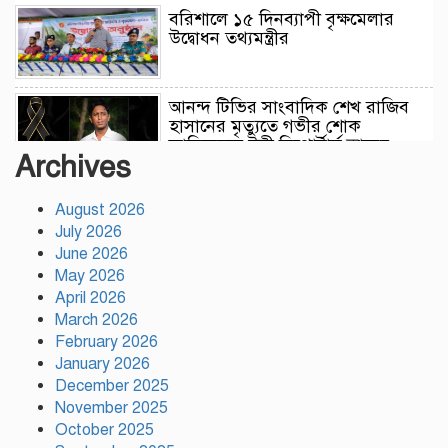
বরিশালে ১৫ দিনব্যাপী বৃক্ষমেলার
উদ্বোধন তথ্যমন্ত্রীর
আনন্দ টিভির সাংবাদিক শেখ রাজিব
হাসানের মৃত্যুতে গভীর শোক
জানিয়েছেন টঙ্গী রিপোর্টার্স ক্লাবের
Archives
সভাপতি পীরজাদা মো: নোয়াব আলী
August 2026
সেন্টমার্টিনে ২০ হাজার চারা রোপণ
July 2026
করবে কোস্ট গার্ড
June 2026
May 2026
April 2026
নারায়ণগঞ্জে চালককে হত্যা করে
March 2026
অটোরিকশা ছিনতাই, গ্রেপ্তার ২
February 2026
January 2026
December 2025
November 2025
বরিশালে দেশীয় অস্ত্রসহ কিশোর
October 2025
গ্যাংয়ের ২ সদস্য আটক