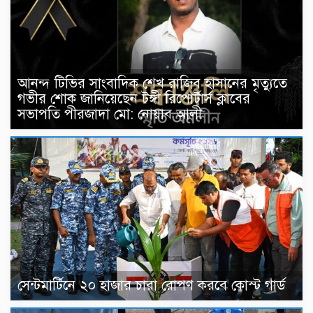
আনন্দ টিভির সাংবাদিক শেখ রাজিব হাসানের মৃত্যুতে
গভীর শোক জানিয়েছেন টঙ্গী রিপোর্টার্স ক্লাবের
সভাপতি পীরজাদা মো: নোয়াব আলী
সেন্টমার্টিনে ২০ হাজার চারা রোপণ করবে কোস্ট গার্ড