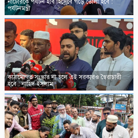
নাটোরকে পর্যটন হাব হিসেবে গড়ে তোলা হবে :
পর্যটনমন্ত্রী
কাঠামোগত সংস্কার না হলে এই সরকারও স্বৈরাচারী
হবে : নাহিদ ইসলাম