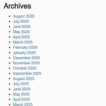
ইসলাম
Archives
August 2026
সাকিবকে দেশে ফেরানো নিয়ে আগের
July 2026
অবস্থান থেকে সরে গেলেন ক্রীড়া
প্রতিমন্ত্রী
June 2026
May 2026
April 2026
বৃক্ষরোপণে পরিবেশের ভারসাম্য ও
March 2026
সমৃদ্ধ বাংলাদেশ গড়ার ডাক:
February 2026
পিরোজপুরে বৃক্ষমেলা উদ্বোধন
January 2026
December 2025
November 2025
নতুন কোনো ফ্যাসিবাদকে মাথাচাড়া
দিয়ে উঠতে দেওয়া হবে না: ছাত্র
October 2025
জমিয়ত
September 2025
August 2025
July 2025
আমিও চাই, শেখ হাসিনা ডিসেম্বরে
June 2025
দেশে ফিরে আইনি পথে হাঁটুক:
May 2025
আইনমন্ত্রী
April 2025
March 2025