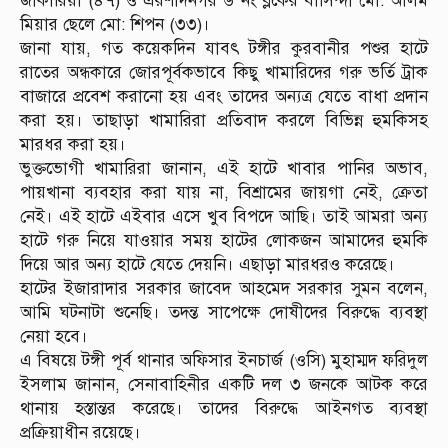
জাকারিয়া (৪৭) ও এরশাদনগর ৬ নং ব্লকের বাসিন্দা মো: আলম
মিয়ার ছেলে মো: শিপন (৩৩)।
জানা যায়, গত কয়েকদিন যাবৎ টঙ্গীর কুরবানীর পশুর হাটে
রাতের অন্ধকারে জোরপূর্বকভাবে কিছু খামারিদের গরু ভর্তি ট্রাক
বাজারে প্রবেশ করানো হয় এবং তাদের অন্যত্র যেতে বাধা প্রদান
করা হয়। তাছাড়া খামারিরা প্রতিবাদ করলে বিভিন্ন হুমকিসহ
মারধর করা হয়।
ভুক্তভোগী খামারিরা জানান, এই হাটে খাবার পানির অভাব,
পায়খানা ব্যবহার করা যায় না, বিশ্রামের জায়গা নেই, ক্রেতা
নেই। এই হাটে এইবার এসে খুব বিপদে আছি। তাই আমরা অন্য
হাটে গরু নিয়ে যাওয়ার সময় হাটের লোকজন আমাদের হুমকি
দিয়ে আর অন্য হাটে যেতে দেয়নি। এছাড়া মারধরও করেছে।
হাটের ইজারাদার সরকার জাবেদ আহমেদ সরকার সুমন বলেন,
আমি ঘটনাটা শুনেছি। তদন্ত সাপেক্ষে দোষীদের বিরুদ্ধে ব্যবস্থা
নেয়া হবে।
এ বিষয়ে টঙ্গী পূর্ব থানার অফিসার ইনচার্জ (ওসি) মুহাম্মদ ফরিদুল
ইসলাম জানান, সেনাবাহিনীর একটি দল ৩ জনকে আটক করে
থানায় হস্তান্তর করেছে। তাদের বিরুদ্ধে আইনগত ব্যবস্থা
প্রক্রিয়াধীন রয়েছে।