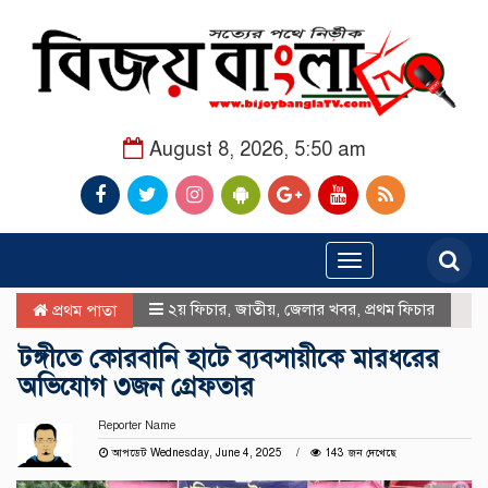
August 8, 2026, 5:50 am
Toggle
navigation
২য় ফিচার
,
জাতীয়
,
জেলার খবর
,
প্রথম ফিচার
প্রথম পাতা
টঙ্গীতে কোরবানি হাটে ব্যবসায়ীকে মারধরের
অভিযোগ ৩জন গ্রেফতার
Reporter Name
আপডেট Wednesday, June 4, 2025
143 জন দেখেছে