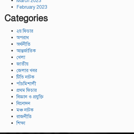
March 2023
February 2023
Categories
২য় ফিচার
অপরাধ
অর্থনীতি
আন্তর্জাতিক
খেলা
জাতীয়
জেলার খবর
টিভি নাটক
পাঁচমিশালী
প্রথম ফিচার
বিজ্ঞান ও প্রযুক্তি
বিনোদন
মঞ্চ নাটক
রাজনীতি
শিক্ষা