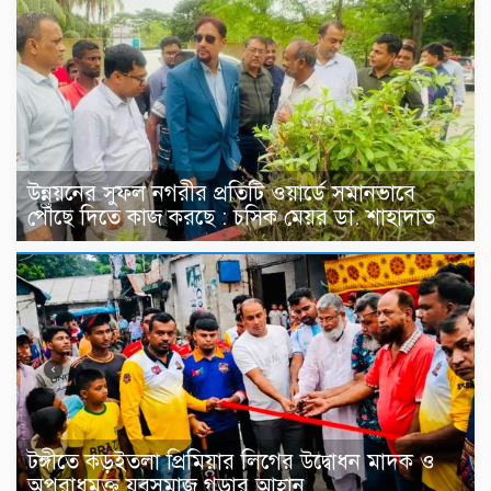
উন্নয়নের সুফল নগরীর প্রতিটি ওয়ার্ডে সমানভাবে
পৌঁছে দিতে কাজ করছে : চসিক মেয়র ডা. শাহাদাত
টঙ্গীতে কড়ইতলা প্রিমিয়ার লিগের উদ্বোধন মাদক ও
অপরাধমুক্ত যুবসমাজ গড়ার আহ্বান