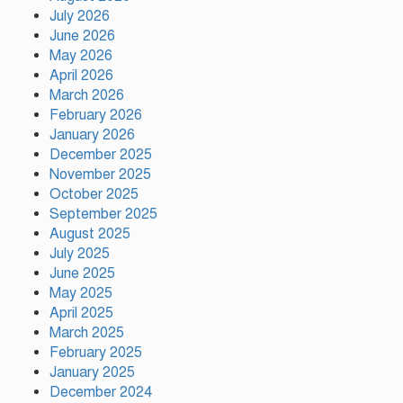
July 2026
টঙ্গীতে কড়ইতলা প্রিমিয়ার লিগের
June 2026
উদ্বোধন মাদক ও অপরাধমুক্ত যুবসমাজ
May 2026
গড়ার আহ্বান
April 2026
March 2026
February 2026
দেশে প্রথম সবুজ বিপ্লবের ডাক
January 2026
দিয়েছিলেন জিয়াউর রহমান :
পরিবেশমন্ত্রী
December 2025
November 2025
October 2025
রাজবাড়ীতে স্টার্লিং সাবমেশিনগানসহ
September 2025
দুই অস্ত্রধারী গ্রেপ্তার, ৩৪ রাউন্ড গুলি
August 2025
উদ্ধার
July 2025
June 2025
May 2025
মায়ামির জয়ে দুই গোল করে লিগস
কাপে রেকর্ড গড়লেন মেসি
April 2025
March 2025
February 2025
January 2025
ইলিয়াস কাঞ্চনকে দেখতে গেলেন
December 2024
অভিনেতা আলমগীর