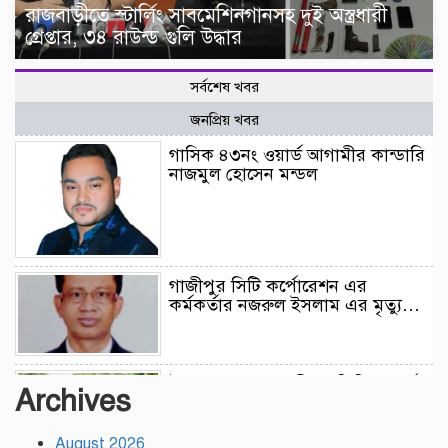
রাজবাড়ীতে স্টার্লিং সাবমেশিনগানসহ দুই অস্ত্রধারী
গ্রেপ্তার, ৩৪ রাউন্ড গুলি উদ্ধার
সর্বশেষ খবর
জনপ্রিয় খবর
গাসিক ৪৩নং ওয়ার্ড আগামীর কান্ডারি
নাজমুল হোসেন মন্ডল
গাজীপুর সিটি কর্পোরেশন এর
কর্মকর্তার নজরুল ইসলাম এর মৃত্যু…
উন্নয়নের সুফল নগরীর প্রতিটি ওয়ার্ডে
Archives
সমানভাবে পৌঁছে দিতে কাজ করছে :
চসিক মেয়র ডা. শাহাদাত
August 2026