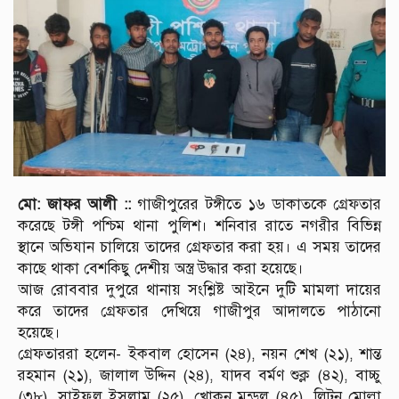
মো: জাফর আলী ::
গাজীপুরের টঙ্গীতে ১৬ ডাকাতকে গ্রেফতার
করেছে টঙ্গী পশ্চিম থানা পুলিশ। শনিবার রাতে নগরীর বিভিন্ন
স্থানে অভিযান চালিয়ে তাদের গ্রেফতার করা হয়। এ সময় তাদের
কাছে থাকা বেশকিছু দেশীয় অস্ত্র উদ্ধার করা হয়েছে।
আজ রোববার দুপুরে থানায় সংশ্লিষ্ট আইনে দুটি মামলা দায়ের
করে তাদের গ্রেফতার দেখিয়ে গাজীপুর আদালতে পাঠানো
হয়েছে।
গ্রেফতাররা হলেন- ইকবাল হোসেন (২৪), নয়ন শেখ (২১), শান্ত
রহমান (২১), জালাল উদ্দিন (২৪), যাদব বর্মণ শুক্ল (৪২), বাচ্চু
(৩৮), সাইফুল ইসলাম (২৫), খোকন মন্ডল (৪৫), লিটন মোল্লা