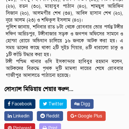
(২৬), রতন (৩০), মাহাবুব পাঠান (৪০), শামছুল আরিফিন
সিজান (২০), আলমগীর শেখ (৩৪), আবিদ হাসান শেখ (২০),
নূরে আলম (২৩) ও শফিকুল ইসলাম (৪০)।
পুলিশ জানায়, শনিবার রাত ৮টা থেকে রোববার ভোর পর্যন্ত টঙ্গীর
দক্ষিণ আরিচপুর, টঙ্গীবাজার সড়ক ও জনপথ অফিসের সামনে ও
হোন্ডা রোডে অভিযান চালিয়ে ১৬ জনকে আটক করা হয়। এ
সময় তাদের কাছে থাকা ২টি সুইচ গিয়ার, ৪টি ধারালো চাকু ও
১টি কাঁচি উদ্ধার করা হয়।
টঙ্গী পশ্চিম থানার ওসি ইসকান্দার হাবিবুর রহমান বলেন,
আটকদের বিরুদ্ধে পৃথক দুটি মামলা দায়ের শেষে রোববার
গাজীপুর আদালতে পাঠানো হয়েছে।
সোস্যাল মিডিয়ায় শেয়ার করুন...
Facebook
Twitter
Digg
Linkedin
Reddit
Google Plus
Pinterest
Print