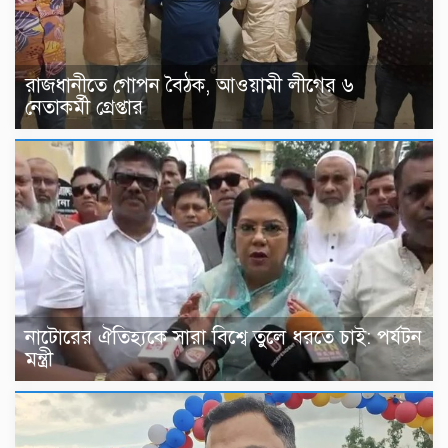
রাজধানীতে গোপন বৈঠক, আওয়ামী লীগের ৬
নেতাকর্মী গ্রেপ্তার
নাটোরের ঐতিহ্যকে সারা বিশ্বে তুলে ধরতে চাই: পর্যটন
মন্ত্রী