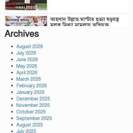
আহসান উল্লাহ মাস্টার হত্যা ষড়যন্ত্র
মূলক মিথ্যা মামলায় অভিযুক্ত
আসামীদের মুক্তি কামনায় দোয়া
Archives
মাহফিল
August 2026
ফ্যাসিবাদের পুনরুত্থান রোধে
July 2026
উসকানিমূলক ফাঁদে পা না দেওয়ার
June 2026
আহ্বান স্বরাষ্ট্রমন্ত্রীর
May 2026
April 2026
রাজধানীতে গোপন বৈঠক, আওয়ামী
March 2026
লীগের ৬ নেতাকর্মী গ্রেপ্তার
February 2026
January 2026
December 2025
November 2025
কালিয়াকৈরে সাড়ে ৪৬ লাখ টাকায়
October 2025
ব্যয়ে সড়ক উন্নয়ন কাজের উদ্বোধন
September 2025
August 2025
July 2025